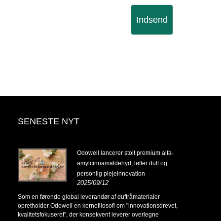
Indsend
SENESTE NYT
14-
Odowell lancerer stolt premium alfa-
amylcinnamaldehyd, løfter duft og
personlig plejeinnovation
2025/09/12
14-
Som en førende global leverandør af duftråmaterialer
opretholder Odowell en kernefilosofi om "innovationsdrevet,
kvalitetsfokuseret", der konsekvent leverer overlegne