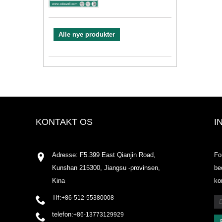
Alle nye produkter
KONTAKT OS
I
Adresse: F5.399 East Qianjin Road,
Fo
Kunshan 215300, Jiangsu -provinsen,
be
Kina
ko
Tlf:
+86-512-55380008
telefon:
+86-13773129929