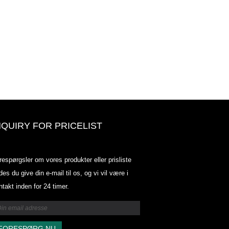
NQUIRY FOR PRICELIST
Odowell-markedsprisliste-2025.6.
respørgsler om vores produkter eller prisliste
2025.07.25
des du give din e-mail til os, og vi vil være i
2025/07/25
ntakt inden for 24 timer.
Odowell-markedsprisliste-2025.6.
2025.07.25