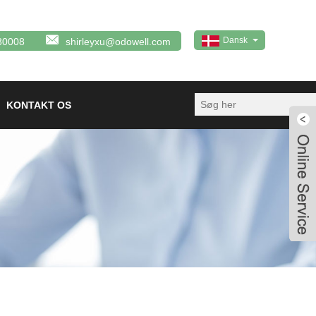
Dansk
80008
shirleyxu@odowell.com
KONTAKT OS