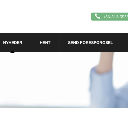
+86-512-553
NYHEDER
HENT
SEND FORESPØRGSEL