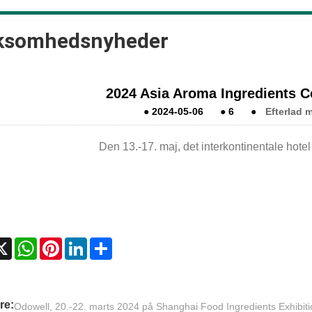
ksomhedsnyheder
2024 Asia Aroma Ingredients 
●
2024-05-06
●
6
●
Efterlad 
Den 13.-17. maj, det interkontinentale hote
cebook
X
WhatsApp
Pinterest
LinkedIn
Share
re:
Odowell, 20.-22. marts 2024 på Shanghai Food Ingredients Exhibiti