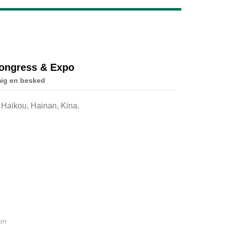
Live
Congress & Expo
mig en besked
l Haikou, Hainan, Kina.
on