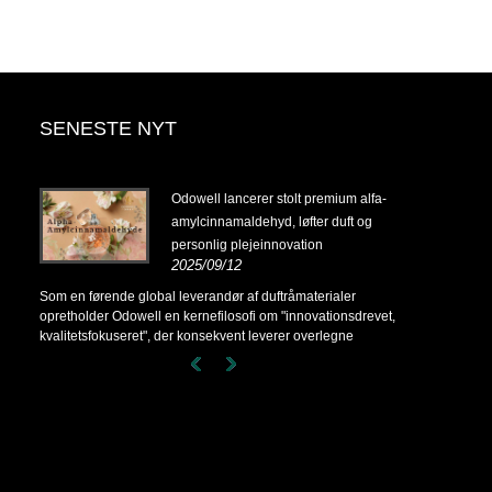
SENESTE NYT
14-
Odowell lancerer stolt premium alfa-
amylcinnamaldehyd, løfter duft og
personlig plejeinnovation
2025/09/12
14-
Som en førende global leverandør af duftråmaterialer
opretholder Odowell en kernefilosofi om "innovationsdrevet,
kvalitetsfokuseret", der konsekvent leverer overlegne
duftløsninger til kunder over hele verden.