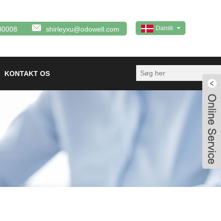
Dansk
80008
shirleyxu@odowell.com
KONTAKT OS