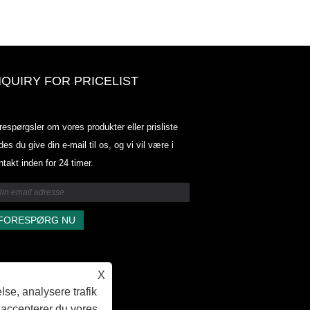
NQUIRY FOR PRICELIST
Odowell-markedsprisliste-2025.6.
respørgsler om vores produkter eller prisliste
2025.07.25
des du give din e-mail til os, og vi vil være i
2025/07/25
ntakt inden for 24 timer.
Odowell-markedsprisliste-2025.6.
2025.07.25
X
lse, analysere trafik
 accepterer du vores