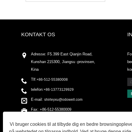
KONTAKT OS
I
Adresse: F5.399 East Qianjin Road,
Fo
Kunshan 215300, Jiangsu -provinsen,
be
Kina
ko
Tlf:
+86-512-55380008
telefon:
+86-13773129929
E-mail:
shirleyxu@odowell.com
Fax: +86-512-55380009
Vi bruger cookies til at tilbyde dig en bedre browsingopleve
på webstedet og tilpasse indhold. Ved at bruge denne side