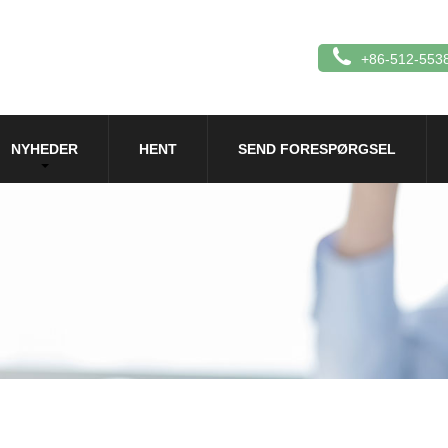
+86-512-553
NYHEDER
HENT
SEND FORESPØRGSEL