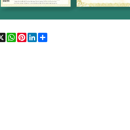
cebook
X
WhatsApp
Pinterest
LinkedIn
Share