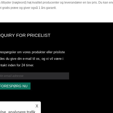
 tilbyder {nøgleord} høj kvalitet producenter og leverandører en lav pris. Du kan engr
vi gratis prøve og giver også 1 års garanti.
NQUIRY FOR PRICELIST
Odowell-markedsprisliste-2025.6.
respørgsler om vores produkter eller prisliste
2025.07.25
des du give din e-mail til os, og vi vil være i
2025/07/25
ntakt inden for 24 timer.
Odowell-markedsprisliste-2025.6.
2025.07.25
X
lse, analysere trafik