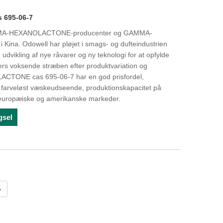
695-06-7
GAMMA-HEXANOLACTONE-producenter og GAMMA-
na. Odowell har pløjet i smags- og dufteindustrien
udvikling af nye råvarer og ny teknologi for at opfylde
s voksende stræben efter produktvariation og
CTONE cas 695-06-7 har en god prisfordel,
rt farveløst væskeudseende, produktionskapacitet på
 europæiske og amerikanske markeder.
gsel