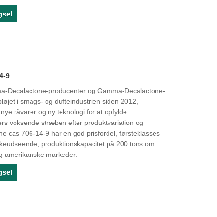
gsel
4-9
mma-Decalactone-producenter og Gamma-Decalactone-
pløjet i smags- og dufteindustrien siden 2012,
 nye råvarer og ny teknologi for at opfylde
s voksende stræben efter produktvariation og
e cas 706-14-9 har en god prisfordel, førsteklasses
væskeudseende, produktionskapacitet på 200 tons om
og amerikanske markeder.
gsel