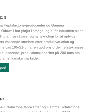
21-5
mma Heptalactone-producenter og Gamma
 Odowell har pløjet i smags- og dufteindustrien siden
ing af nye råvarer og ny teknologi for at opfylde
s voksende stræben efter produktvariation og
ne cas 105-21-5 har en god prisfordel, førsteklasses
væskeudseende, produktionskapacitet på 200 tons om
og amerikanske markeder.
gsel
0-7
ma Octalactone fabrikanter og Gamma Octalactone