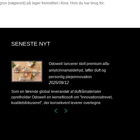
os {nøgleord} på lager fremstillet i Kina. Hvis du har brug for,
SENESTE NYT
14-
Odowell lancerer stolt premium alfa-
amylcinnamaldehyd, løfter duft og
personlig plejeinnovation
2025/09/12
14-
Som en førende global leverandør af duftråmaterialer
opretholder Odowell en kernefilosofi om "innovationsdrevet,
kvalitetsfokuseret", der konsekvent leverer overlegne
duftløsninger til kunder over hele verden.