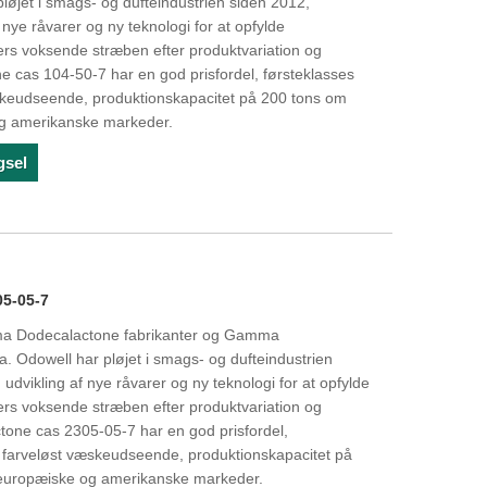
pløjet i smags- og dufteindustrien siden 2012,
 nye råvarer og ny teknologi for at opfylde
s voksende stræben efter produktvariation og
e cas 104-50-7 har en god prisfordel, førsteklasses
væskeudseende, produktionskapacitet på 200 tons om
og amerikanske markeder.
gsel
5-05-7
ma Dodecalactone fabrikanter og Gamma
. Odowell har pløjet i smags- og dufteindustrien
udvikling af nye råvarer og ny teknologi for at opfylde
s voksende stræben efter produktvariation og
one cas 2305-05-7 har en god prisfordel,
rt farveløst væskeudseende, produktionskapacitet på
 europæiske og amerikanske markeder.