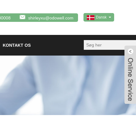
Dansk
80008
shirleyxu@odowell.com
KONTAKT OS