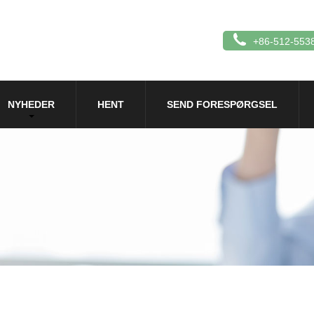
+86-512-553
NYHEDER
HENT
SEND FORESPØRGSEL