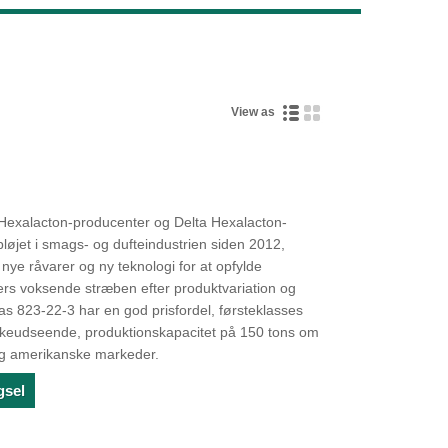
Live
View as
 Hexalacton-producenter og Delta Hexalacton-
pløjet i smags- og dufteindustrien siden 2012,
 nye råvarer og ny teknologi for at opfylde
s voksende stræben efter produktvariation og
cas 823-22-3 har en god prisfordel, førsteklasses
væskeudseende, produktionskapacitet på 150 tons om
og amerikanske markeder.
gsel