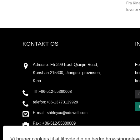
Fra Kina
leverer 
KONTAKT OS
I
Adresse: F5.399 East Qianjin Road,
Fo
Kunshan 215300, Jiangsu -provinsen,
be
Kina
ko
Tlf:
+86-512-55380008
telefon:
+86-13773129929
E-mail:
shirleyxu@odowell.com
Fax: +86-512-55380009
Vi bruger cookies til at tilbyde dig en bedre browsingopleve