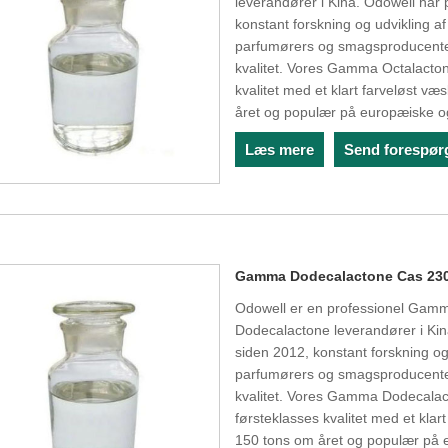
leverandører i Kina. Odowell har 
konstant forskning og udvikling af
parfumørers og smagsproducenter
kvalitet. Vores Gamma Octalacton
kvalitet med et klart farveløst 
året og populær på europæiske 
Læs mere
Send forespør
Gamma Dodecalactone Cas 230
Odowell er en professionel Gam
Dodecalactone leverandører i Kina
siden 2012, konstant forskning og 
parfumørers og smagsproducenter
kvalitet. Vores Gamma Dodecalact
førsteklasses kvalitet med et kla
150 tons om året og populær på