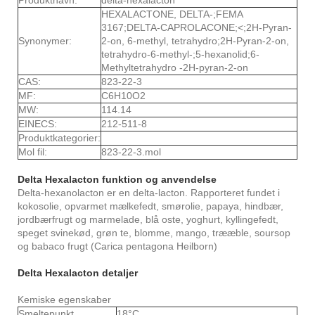
Produktnavn:
delta-hexalacton
HEXALACTONE, DELTA-;FEMA
3167;DELTA-CAPROLACONE;<;2H-Pyran-
Synonymer:
2-on, 6-methyl, tetrahydro;2H-Pyran-2-on,
tetrahydro-6-methyl-;5-hexanolid;6-
Methyltetrahydro -2H-pyran-2-on
CAS:
823-22-3
MF:
C6H10O2
MW:
114.14
EINECS:
212-511-8
Produktkategorier:
Mol fil:
823-22-3.mol
Delta Hexalacton funktion og anvendelse
Delta-hexanolacton er en delta-lacton. Rapporteret fundet i
kokosolie, opvarmet mælkefedt, smørolie, papaya, hindbær,
jordbærfrugt og marmelade, blå oste, yoghurt, kyllingefedt,
speget svinekød, grøn te, blomme, mango, trææble, soursop
og babaco frugt (Carica pentagona Heilborn)
Delta Hexalacton detaljer
Kemiske egenskaber
Smeltepunkt
18°C