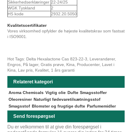
Sikkerhedserklæringer
22-24/25
WGK Tyskland
2
HS kode
2932.20.5050
Kvalitetscertifikater
Vores virksomhed opfylder de højeste kvalitetskrav som fastsat
i ISO9001.
Hot Tags: Delta Hexalactone Cas 823-22-3, Leverandører,
Engros, På lager, Gratis prøve, Kina, Producenter, Lavet i
Kina, Lav pris, Kvalitet, 1 års garanti
Relateret kategori
Aroma Chemicals
Vigtig olie
Dufte
Smagsstoffer
Oleoresiner
Naturligt fødevaretilsætningsstof
Smagsstof
Blomster og frugtige dufte
Parfumemidler
Send forespørgsel
Du er velkommen til at give din forespørgsel i