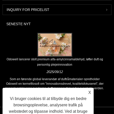
INQUIRY FOR PRICELIST
SENESTE NYT
Odowell lancerer stolt premium alfa-amylcinnamaldehyd, løfter duft og
personlig plejeinnovation
2025/09/12
Som en førende global leverandør af duftråmaterialer opretholder
Odowell en kernefilosofi om "innovationsdrevet, kvalitetsfokuseret", der
konsekvent leverer overlegne duftløsninger til kunder over hele verden.
X
Vi bruger cookies til at tilbyde dig en bedre
browsingoplevelse, analysere trafik på
webstedet og tilpasse indhold. Ved at bruge