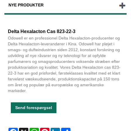
NYE PRODUKTER
Delta Hexalacton Cas 823-22-3
Odowell er en professionel Delta Hexalacton-producenter og
Delta Hexalacton-leverandører i Kina. Odowell har pløjet i
smags- og dufteindustrien siden 2012, konstant forskning og
udvikling af nye råvarer og ny teknologi for at opfylde
parfumørers og smagsproducenters voksende stræben efter
produktvariation og kvalitet. Vores Delta Hexalacton cas 823-
22-3 har en god prisfordel, førsteklasses kvalitet med et klart
farveløst væskeudseende, produktionskapacitet på 150 tons
om året og populær på europæiske og amerikanske
markeder.
Send forespørgsel
Facebook
X
WhatsApp
Pinterest
LinkedIn
Share