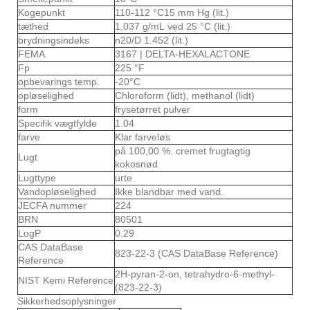
Kogepunkt
110-112 °C15 mm Hg (lit.)
tæthed
1,037 g/mL ved 25 °C (lit.)
brydningsindeks
n
20/D 1.452 (lit.)
FEMA
3167 | DELTA-HEXALACTONE
Fp
225 °F
opbevarings temp.
-20°C
opløselighed
Chloroform (lidt), methanol (lidt)
form
frysetørret pulver
Specifik vægtfylde
1.04
farve
Klar farveløs
på 100,00 %. cremet frugtagtig
Lugt
kokosnød
Lugttype
urte
Vandopløselighed
Ikke blandbar med vand.
JECFA nummer
224
BRN
80501
LogP
0.29
CAS DataBase
823-22-3 (CAS DataBase Reference)
Reference
2H-pyran-2-on, tetrahydro-6-methyl-
NIST Kemi Reference
(823-22-3)
Sikkerhedsoplysninger