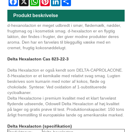
Produkt beskrivelse
d-hexanolacton er meget udbredt i smør, flødemælk, nødder,
frugtsmag og i kosmetisk smag. d-hexalacton er en flygtig
lakton, der findes i frugter, der giver modne produkter deres
aroma. Den har en farveløs til bleggullig væske med en
cremet, frugtig kokosnøddelugt.
Delta Hexalacton Cas 823-22-3
Delta Hexalacton er også kendt som DELTA-CAPROLACONE.
δ-Hexalacton er et kemikalie med relativt svag smag. Lugten
beskrives som kumarin med noter af kokos, fløde og
chokolade. Syntese: Ved oxidation af 1-substituerede
cycloalkaner.
Delta Hexalactone i premium kvalitet med et klart farveløst
flydende udseende, Odowell Delta Hexalacton af høj kvalitet
på lager og gratis prøve til test. Produktionskapacitet: 150 tons
årligt fremstilling til europæiske lande og amerikanske marked.
Delta Hexalacton (specifikation)