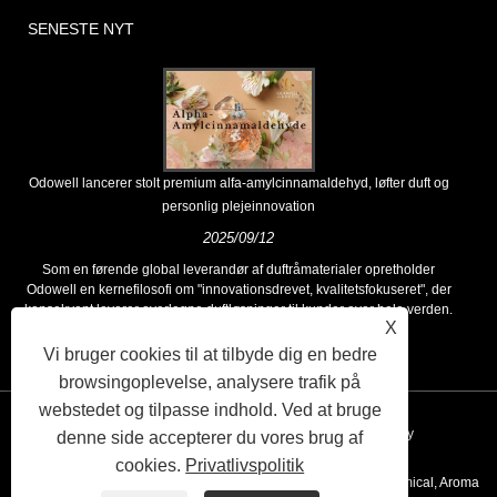
SENESTE NYT
Odowell lancerer stolt premium alfa-amylcinnamaldehyd, løfter duft og
personlig plejeinnovation
2025/09/12
Som en førende global leverandør af duftråmaterialer opretholder
Odowell en kernefilosofi om "innovationsdrevet, kvalitetsfokuseret", der
konsekvent leverer overlegne duftløsninger til kunder over hele verden.
X
Vi bruger cookies til at tilbyde dig en bedre
browsingoplevelse, analysere trafik på
webstedet og tilpasse indhold. Ved at bruge
Links
Sitemap
RSS
XML
Privacy Policy
denne side accepterer du vores brug af
cookies.
Privatlivspolitik
Copyright © 2020 Kunshan Odowell co., Ltd - China Aroma Chemical, Aroma