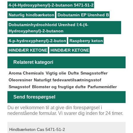
4-(4-Hydroxyphenyl)-2-butanon 5471-51-2
Naturlig hindbærketon
Dobutamin EP Urenhed B
Dobutaminhydrochlorid Urenhed Ⅰ:4-(4-
Hydroxyphenyl)-2-butanon
4-p-hydroxyphenyl)-2-buton
Raspberry keton
HINDBÆR KETONE
HINDBÆR KETONE
Relateret kategori
Aroma Chemicals
Vigtig olie
Dufte
Smagsstoffer
Oleoresiner
Naturligt fødevaretilsætningsstof
Smagsstof
Blomster og frugtige dufte
Parfumemidler
Send forespørgsel
Du er velkommen til at give din forespørgsel i
nedenstående formular. Vi svarer dig inden for 24 timer.