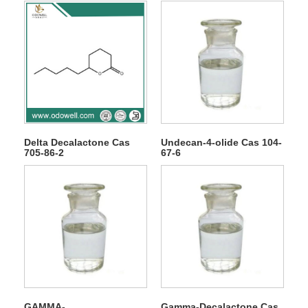
Delta Decalactone Cas
Undecan-4-olide Cas 104-
705-86-2
67-6
GAMMA-
Gamma-Decalactone Cas