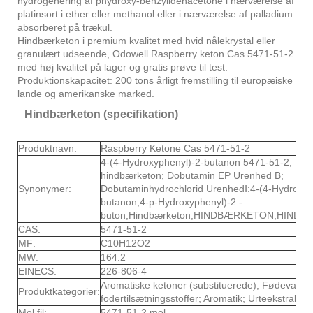
hydrogenering af phydroxy-benzylidenacetone i nærværelse af
platinsort i ether eller methanol eller i nærværelse af palladium
absorberet på trækul.
Hindbærketon i premium kvalitet med hvid nålekrystal eller
granulært udseende, Odowell Raspberry keton Cas 5471-51-2
med høj kvalitet på lager og gratis prøve til test.
Produktionskapacitet: 200 tons årligt fremstilling til europæiske
lande og amerikanske marked.
Hindbærketon (specifikation)
Produktnavn:
Raspberry Ketone Cas 5471-51-2
4-(4-Hydroxyphenyl)-2-butanon 5471-51-2; Natu
hindbærketon; Dobutamin EP Urenhed B;
Synonymer:
Dobutaminhydrochlorid UrenhedⅠ:4-(4-Hydroxyp
butanon;4-p-Hydroxyphenyl)-2 -
buton;Hindbærketon;HINDBÆRKETON;HIND
CAS:
5471-51-2
MF:
C10H12O2
MW:
164.2
EINECS:
226-806-4
Aromatiske ketoner (substituerede); Fødevare-
Produktkategorier:
fodertilsætningsstoffer; Aromatik; Urteekstrakt;
Mol fil:
5471-51-2.mol