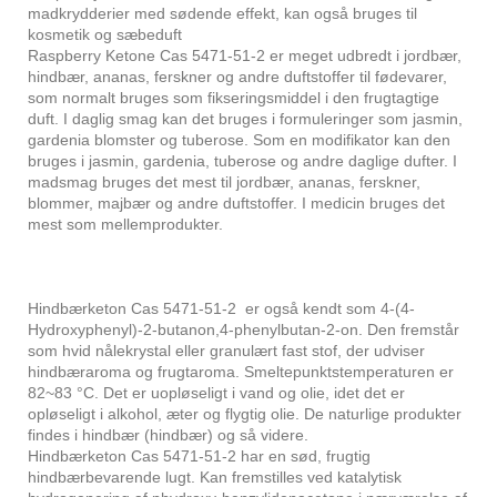
madkrydderier med sødende effekt, kan også bruges til
kosmetik og sæbeduft
Raspberry Ketone Cas 5471-51-2 er meget udbredt i jordbær,
hindbær, ananas, ferskner og andre duftstoffer til fødevarer,
som normalt bruges som fikseringsmiddel i den frugtagtige
duft. I daglig smag kan det bruges i formuleringer som jasmin,
gardenia blomster og tuberose. Som en modifikator kan den
bruges i jasmin, gardenia, tuberose og andre daglige dufter. I
madsmag bruges det mest til jordbær, ananas, ferskner,
blommer, majbær og andre duftstoffer. I medicin bruges det
mest som mellemprodukter.
Hindbærketon Cas 5471-51-2 er også kendt som 4-(4-
Hydroxyphenyl)-2-butanon,4-phenylbutan-2-on. Den fremstår
som hvid nålekrystal eller granulært fast stof, der udviser
hindbæraroma og frugtaroma. Smeltepunktstemperaturen er
82~83 °C. Det er uopløseligt i vand og olie, idet det er
opløseligt i alkohol, æter og flygtig olie. De naturlige produkter
findes i hindbær (hindbær) og så videre.
Hindbærketon Cas 5471-51-2 har en sød, frugtig
hindbærbevarende lugt. Kan fremstilles ved katalytisk