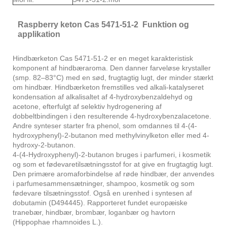
Raspberry keton Cas 5471-51-2 Funktion og
applikation
Hindbærketon Cas 5471-51-2 er en meget karakteristisk
komponent af hindbæraroma. Den danner farveløse krystaller
(smp. 82–83°C) med en sød, frugtagtig lugt, der minder stærkt
om hindbær. Hindbærketon fremstilles ved alkali-katalyseret
kondensation af alkalisaltet af 4-hydroxybenzaldehyd og
acetone, efterfulgt af selektiv hydrogenering af
dobbeltbindingen i den resulterende 4-hydroxybenzalacetone.
Andre synteser starter fra phenol, som omdannes til 4-(4-
hydroxyphenyl)-2-butanon med methylvinylketon eller med 4-
hydroxy-2-butanon.
4-(4-Hydroxyphenyl)-2-butanon bruges i parfumeri, i kosmetik
og som et fødevaretilsætningsstof for at give en frugtagtig lugt.
Den primære aromaforbindelse af røde hindbær, der anvendes
i parfumesammensætninger, shampoo, kosmetik og som
fødevare tilsætningsstof. Også en urenhed i syntesen af ​​
dobutamin (D494445). Rapporteret fundet europæiske
tranebær, hindbær, brombær, loganbær og havtorn
(Hippophae rhamnoides L.).