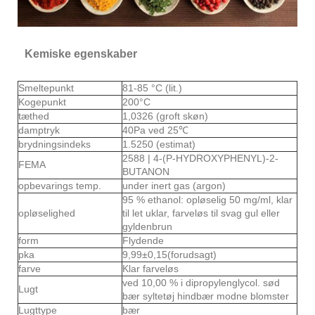
Kemiske egenskaber
Smeltepunkt
81-85 °C (lit.)
Kogepunkt
200°C
tæthed
1,0326 (groft skøn)
damptryk
40Pa ved 25℃
brydningsindeks
1.5250 (estimat)
2588 | 4-(P-HYDROXYPHENYL)-2-
FEMA
BUTANON
opbevarings temp.
under inert gas (argon)
95 % ethanol: opløselig 50 mg/ml, klar
opløselighed
til let uklar, farveløs til svag gul eller
gyldenbrun
form
Flydende
pka
9,99±0,15(forudsagt)
farve
Klar farveløs
ved 10,00 % i dipropylenglycol. sød
Lugt
bær syltetøj hindbær modne blomster
Lugttype
bær