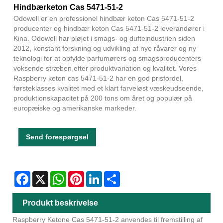
Hindbærketon Cas 5471-51-2
Odowell er en professionel hindbær keton Cas 5471-51-2
producenter og hindbær keton Cas 5471-51-2 leverandører i
Kina. Odowell har pløjet i smags- og dufteindustrien siden
2012, konstant forskning og udvikling af nye råvarer og ny
teknologi for at opfylde parfumørers og smagsproducenters
voksende stræben efter produktvariation og kvalitet. Vores
Raspberry keton cas 5471-51-2 har en god prisfordel,
førsteklasses kvalitet med et klart farveløst væskeudseende,
produktionskapacitet på 200 tons om året og populær på
europæiske og amerikanske markeder.
Send forespørgsel
Facebook
X
WhatsApp
Pinterest
LinkedIn
Share
Produkt beskrivelse
Raspberry Ketone Cas 5471-51-2 anvendes til fremstilling af