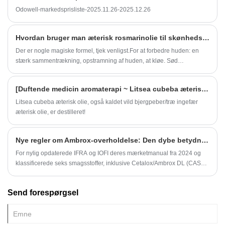
Odowell-markedsprisliste-2025.11.26-2025.12.26
Hvordan bruger man æterisk rosmarinolie til skønhedspleje?
Der er nogle magiske formel, tjek venligst.For at forbedre huden: en
stærk sammentrækning, opstramning af huden, at kløe. Sød
mandelolie 20 ml + rosmarin 5 dråber + cedertræ 3 dråber + 2 dråber
cypres.
[Duftende medicin aromaterapi ~ Litsea cubeba æterisk olie]
Litsea cubeba æterisk olie, også kaldet vild bjergpeber/træ ingefær
æterisk olie, er destilleret!
Nye regler om Ambrox-overholdelse: Den dybe betydning af biobaseret Ambroxan
For nylig opdaterede IFRA og IOFI deres mærketmanual fra 2024 og
klassificerede seks smagsstoffer, inklusive Cetalox/Ambrox DL (CAS
3738-00-9), som kræftfremkaldende, mutagen eller reprotoksisk (CMR)
kategori 2 (Rep.2). Mens denne klassificering ikke straks påvirker
Send forespørgsel
deres status i henhold til FEMA GRAS eller EU -regler, signaliserer
strengere mærkningskrav et centralt skift i
overholdelsesforventningerne til industrien.