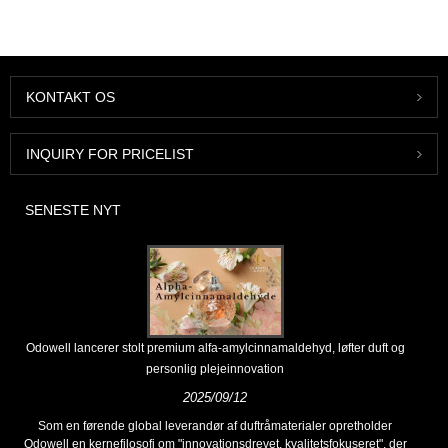
KONTAKT OS
INQUIRY FOR PRICELIST
SENESTE NYT
Odowell lancerer stolt premium alfa-amylcinnamaldehyd, løfter duft og
personlig plejeinnovation
2025/09/12
Som en førende global leverandør af duftråmaterialer opretholder
Odowell en kernefilosofi om "innovationsdrevet, kvalitetsfokuseret", der