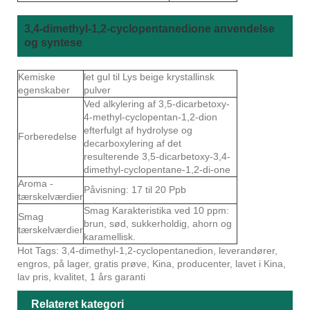
3,4-dimethyl-1,2-cyclopentanedione anvendelse
og syntese
Kemiske
let gul til Lys beige krystallinsk
egenskaber
pulver
Ved alkylering af 3,5-dicarbetoxy-
4-methyl-cyclopentan-1,2-dion
efterfulgt af hydrolyse og
Forberedelse
decarboxylering af det
resulterende 3,5-dicarbetoxy-3,4-
dimethyl-cyclopentane-1,2-di-one
Aroma -
Påvisning: 17 til 20 Ppb
tærskelværdier
Smag Karakteristika ved 10 ppm:
Smag
brun, sød, sukkerholdig, ahorn og
tærskelværdier
karamellisk.
Hot Tags: 3,4-dimethyl-1,2-cyclopentanedion, leverandører,
engros, på lager, gratis prøve, Kina, producenter, lavet i Kina,
lav pris, kvalitet, 1 års garanti
Relateret kategori