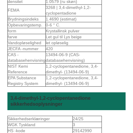
densitet
1.0579 (ru skøn)
3268 | 3,4-dimethyl-1,2-
FEMA
cyclopentadione
Brydningsindeks
1.4690 (estimat)
Opbevaringstemp.
0-6 ° C.
form
Krystallinsk pulver
farve
Let gul til Lys beige
Vandopløselighed
let opløselig
JECFA -nummer
420
CAS -
13494-06-9 (CAS-
databasehenvisning
databasehenvisning)
NIST Kemi
1,2-cyclopentanedione, 3,4-
Reference
dimethyl- (13494-06-9)
EPA Substance
1,2-cyclopentanedione, 3,4-
Registry System
dimethyl- (13494-06-9)
3,4-dimethyl-1,2-cyclopentanedione
sikkerhedsoplysninger
Sikkerhedserklæringer
24/25
WGK Tyskland
3
HS -kode
29142990