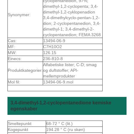
cyclopentanedion, 97%;
dimethyl-1,2-cyclopenta; 3,4-
dimethyl-1,2-cyklopenadion
Synonymer:
3,4-dimethylcyclo-pentan-1,2-
dion; 2-cyclopentanedion, 3,4-
dimethyl-1; 3,4-dimethyl-2-
cyclopentanedion; FEMA 3268
Cas:
13494-06-9
MF:
C7H10O2
MW:
126.15
Einecs:
236-810-8
Alfabetiske lister; C-D; smag
Produktkategorier:
og duftstoffer; API-
mellemprodukter
Mol fil:
13494-06-9.mol
3,4-dimethyl-1,2-cyclopentanedione kemiske
egenskaber
Smeltepunkt
68-72 ° C (lit.)
Kogepunkt
194.28 ° C (ru skøn)