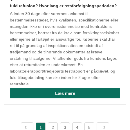
fuld refusion? Hvor lang er retsforfølgningsperioden?
A:Inden 30 dage efter varernes ankomst til
bestemmelsesstedet, hvis kvaliteten, specifikationerne eller
mængden ikke er i overensstemmelse med kontraktens
bestemmelser, bortset fra de krav, som forsikringsselskabet
eller ejerne af fartøjet er ansvarlige for. Køberne skal ,har
ret til på grundlag af inspektionsattesten udstedt af
tredjemand og de tilhørende dokumenter at kræve
erstatning til sælgerne. Vi afhenter gods fra kundens lager,
efter at returaftalen er underskrevet. En
laboratorierapport/tredjeparts testrapport er påkrævet, og
fuld tilbagebetaling kan ske inden for 2 uger efter
returaftale.
Læs mere
1
2
3
4
5