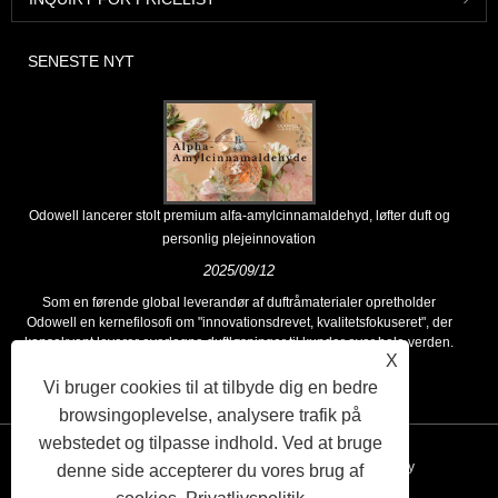
SENESTE NYT
Odowell lancerer stolt premium alfa-amylcinnamaldehyd, løfter duft og
personlig plejeinnovation
2025/09/12
Som en førende global leverandør af duftråmaterialer opretholder
Odowell en kernefilosofi om "innovationsdrevet, kvalitetsfokuseret", der
konsekvent leverer overlegne duftløsninger til kunder over hele verden.
X
Vi bruger cookies til at tilbyde dig en bedre
browsingoplevelse, analysere trafik på
webstedet og tilpasse indhold. Ved at bruge
Links
Sitemap
RSS
XML
Privacy Policy
denne side accepterer du vores brug af