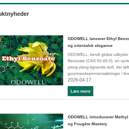
uktnyheder
ODOWELL lancerer Ethyl Benzoa
og orientalsk elegance
ODOWELL, kendt global udbyder af
Benzoate (CAS 93-89-0), en syntet
ylang-ylang-lignende duft, der løf
gourmandsammensætninger i fine d
2026-04-17
Læs mere
ODOWELL introducerer Methyl 
og Fougère Mastery