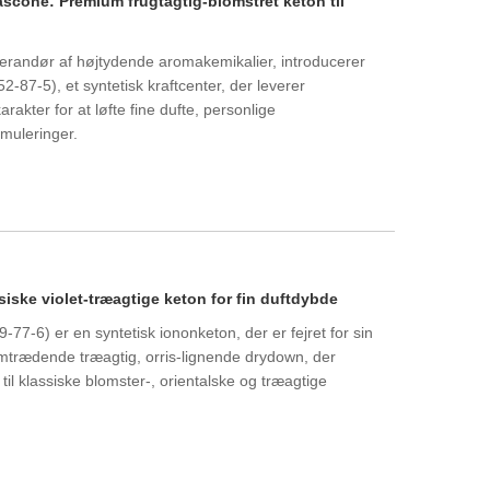
cone: Premium frugtagtig-blomstret keton til
randør af højtydende aromakemikalier, introducerer
87-5), et syntetisk kraftcenter, der leverer
rakter for at løfte fine dufte, personlige
muleringer.
ske violet-træagtige keton for fin duftdybde
77-6) er en syntetisk iononketon, der er fejret for sin
emtrædende træagtig, orris-lignende drydown, der
il klassiske blomster-, orientalske og træagtige