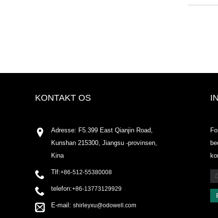
KONTAKT OS
I
Odowell-marke
Adresse: F5.399 East Qianjin Road,
Fo
2025.07.25
Kunshan 215300, Jiangsu -provinsen,
be
2025/07/25
Kina
ko
Odowell-marke
2025.07.25
Tlf:
+86-512-55380008
telefon:
+86-13773129929
E-mail:
shirleyxu@odowell.com