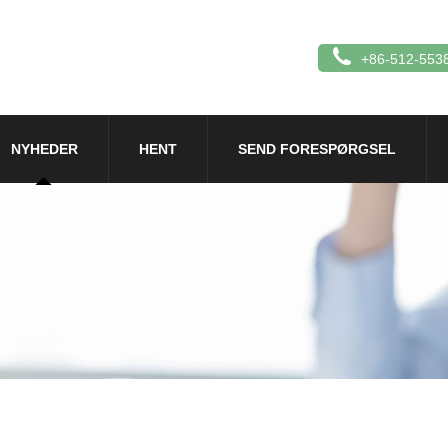
+86-512-553
NYHEDER
HENT
SEND FORESPØRGSEL