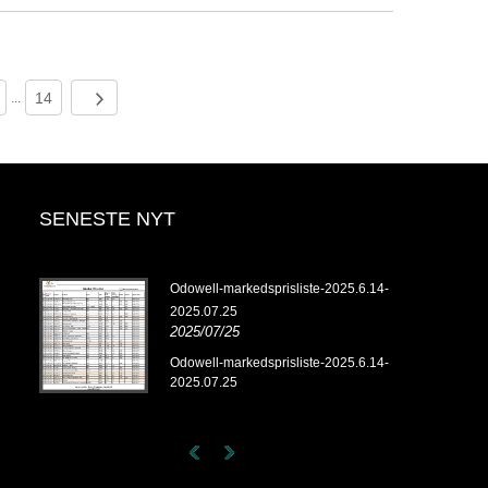
14
...
SENESTE NYT
fa-
Odowell-markedsprisliste-2025.6.14-
2025.07.25
2025/07/25
Odowell-markedsprisliste-2025.6.14-
2025.07.25
Som en førend
vet,
opretholder O
kvalitetsfoku
duftløsninger