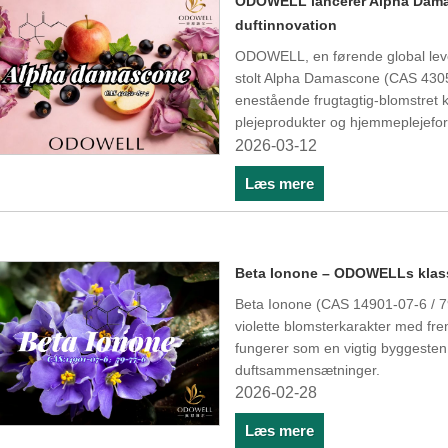
​ODOWELL lancerer Alpha Damas
duftinnovation
ODOWELL, en førende global leve
stolt Alpha Damascone (CAS 43052-
enestående frugtagtig-blomstret ka
plejeprodukter og hjemmeplejefor
2026-03-12
Læs mere
Beta Ionone – ODOWELLs klassi
Beta Ionone (CAS 14901-07-6 / 79-
violette blomsterkarakter med fr
fungerer som en vigtig byggesten t
duftsammensætninger.
2026-02-28
Læs mere