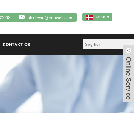
Dansk
80008
shirleyxu@odowell.com
KONTAKT OS