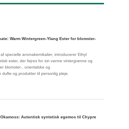
Live
te: Warm Wintergreen-Ylang Ester for blomster-
 specielle aromakemikalier, introducerer Ethyl
isk ester, der fejres for sin varme vintergrønne og
ter blomster-, orientalske og
ufte og produkter til personlig pleje.
Okamoss: Autentisk syntetisk egemos til Chypre