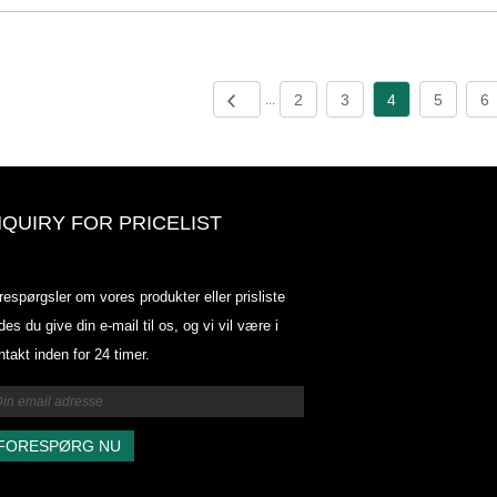
2
3
4
5
6
...
NQUIRY FOR PRICELIST
dsprisliste-2025.6.14-
Odowell lancerer stolt premium al
respørgsler om vores produkter eller prisliste
amylcinnamaldehyd, løfter duft og
des du give din e-mail til os, og vi vil være i
personlig plejeinnovation
ntakt inden for 24 timer.
2025/09/12
dsprisliste-2025.6.14-
Som en førende global leverandør af duftråmaterialer
opretholder Odowell en kernefilosofi om "innovationsdre
kvalitetsfokuseret", der konsekvent leverer overlegne
duftløsninger til kunder over hele verden.