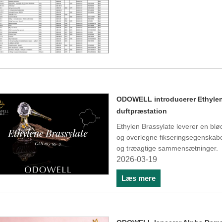
ODOWELL introducerer Ethylen 
duftpræstation
Ethylen Brassylate leverer en bl
og overlegne fikseringsegenskaber,
og træagtige sammensætninger.
2026-03-19
Læs mere