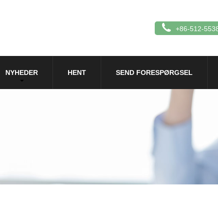
+86-512-553
NYHEDER
HENT
SEND FORESPØRGSEL