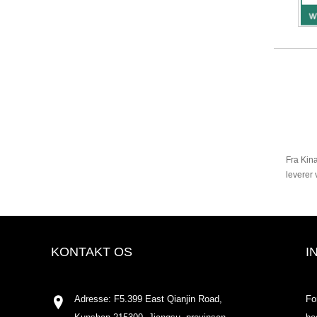
Fra Kina
leverer 
KONTAKT OS
I
Adresse: F5.399 East Qianjin Road,
Fo