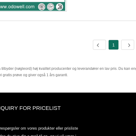
1
 tilbyder {nøgleord} høj kvalitet producenter og leverandører en lav pris. Du kan engr
vi gratis prøve og giver også 1 års garanti.
NQUIRY FOR PRICELIST
Odowell-markedsprisliste-2025.6.
respørgsler om vores produkter eller prisliste
2025.07.25