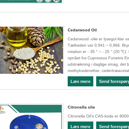
Cedarwood Oil
Cedarwood -olie er lysegul klar v
Tætheden var 0,941 ~ 0,966. Bryd
rotation er - 35 ° ~ - 25 ° (20 ℃)
opnået fra Cupressus Funetris End
udstrækning i daglige smag, det b
methylcederether, cedertræacetat
Læs mere
Send forespør
Citronella olie
Citronella Oil's CAS-kode er 8000
Læs mere
Send forespør