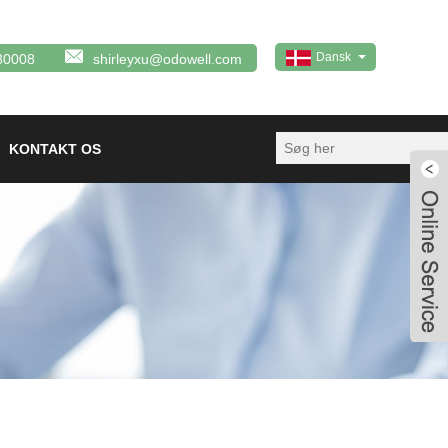
Dansk
80008
shirleyxu@odowell.com
KONTAKT OS