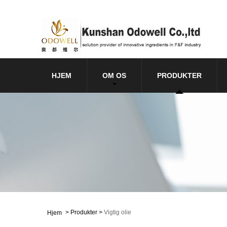
HJEM
OM OS
PRODUKTER
>
Produkter
>
Vigtig olie
Hjem