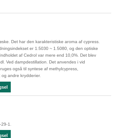
æske. Det har den karakteristiske aroma af cypress.
ningsindekset er 1.5030 ~ 1.5080, og den optiske
. Indholdet af Cedrol var mere end 10,0%. Det blev
l. Ved dampdestillation. Det anvendes i vid
ruges også til syntese af methylcypress,
 og andre krydderier.
gsel
-29-1.
gsel