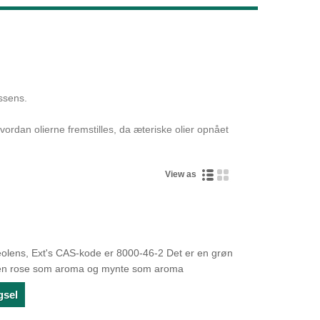
Live
essens.
vordan olierne fremstilles, da æteriske olier opnået
View as
olens, Ext's CAS-kode er 8000-46-2 Det er en grøn
ar en rose som aroma og mynte som aroma
gsel