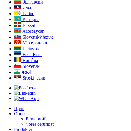
български
ລາວ
Latine
Қазақша
Euskal
Azərbaycan
Slovenský jazyk
Македонски
Lietuvos
Eesti Keel
Română
Slovenski
मराठी
Srpski језик
Hjem
Om os
Firmaprofil
Vores certifikat
Produkter