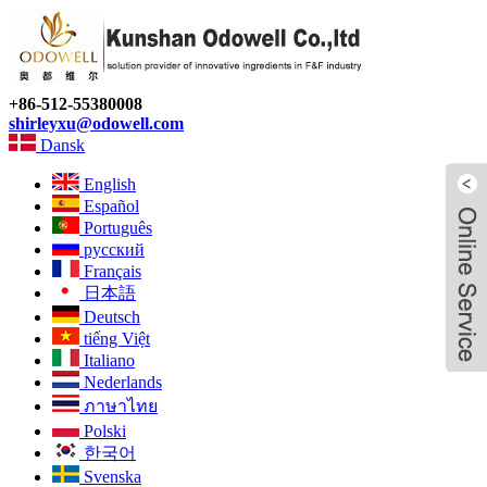
+86-512-55380008
shirleyxu@odowell.com
Dansk
English
Español
Português
русский
Français
日本語
Deutsch
tiếng Việt
Italiano
Nederlands
ภาษาไทย
Polski
한국어
Svenska