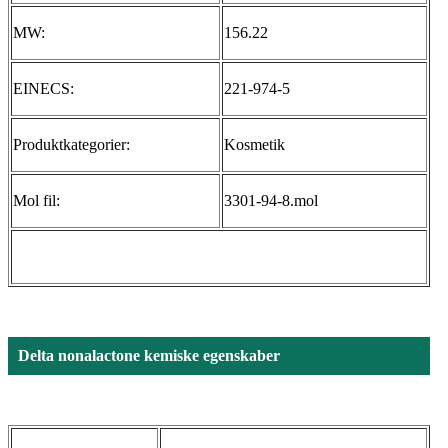
MW:
156.22
EINECS:
221-974-5
Produktkategorier:
Kosmetik
Mol fil:
3301-94-8.mol
Delta nonalactone kemiske egenskaber