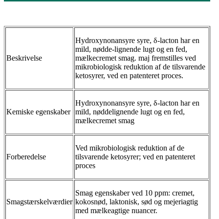
Hydroxynonansyre syre, δ-lacton har en
mild, nødde-lignende lugt og en fed,
Beskrivelse
mælkecremet smag. maj fremstilles ved
mikrobiologisk reduktion af de tilsvarende
ketosyrer, ved en patenteret proces.
Hydroxynonansyre syre, δ-lacton har en
Kemiske egenskaber
mild, nøddelignende lugt og en fed,
mælkecremet smag
Ved mikrobiologisk reduktion af de
Forberedelse
tilsvarende ketosyrer; ved en patenteret
proces
Smag egenskaber ved 10 ppm: cremet,
Smagstærskelværdier
kokosnød, laktonisk, sød og mejeriagtig
med mælkeagtige nuancer.