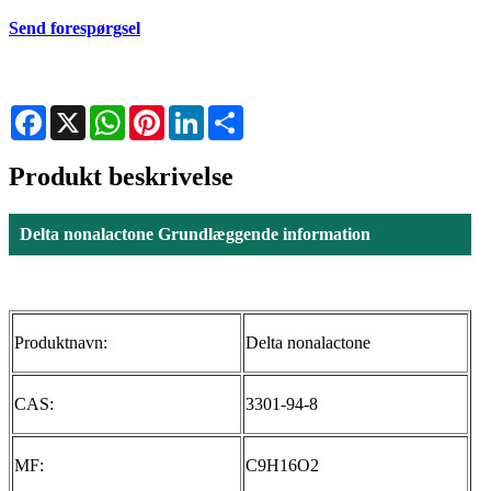
Send forespørgsel
Facebook
X
WhatsApp
Pinterest
LinkedIn
Share
Produkt beskrivelse
Delta nonalactone Grundlæggende information
Produktnavn:
Delta nonalactone
CAS:
3301-94-8
MF:
C9H16O2