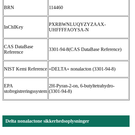
BRN
114460
PXRBWNLUQYZYZAAX-
InChIKey
UHFFFFAOYSA-N
CAS DataBase
3301-94-8(CAS DataBase Reference)
Reference
NIST Kemi Reference
«DELTA» nonalacton (3301-94-8)
EPA
2H-Pyran-2-on, 6-butyltetrahydro-
stofregistreringssystem
(3301-94-8)
Delta nonalactone sikkerhedsoplysninger