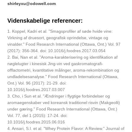
shirleyxu@odowell.com
.
Videnskabelige referencer:
1. Koppel, Kadri et al. "Smagsprofiler af søde hvide vine:
Virkning af druesort, geografisk oprindelse, vintage og
vinalder." Food Research International (Ottawa, Ont.) Vol. 97
(2017): 356-364. doi: 10.1016/j.foodres.2017.03.054
2. Bai, Nan et al. "Aroma-karakterisering og identifikation af
nøglelugter i kinesisk Jing-vin ved gaskromatografi-
offlactometri, kvantitative målinger, aroma-rekombination og
undladelsesanalyse." Food Research International (Ottawa,
Ont.) Vol. 96 (2017): 21-29. doi:
10.1016/j.foodres.2017.03.007
3. Cho, i Sun et al. "Ændringer i flygtige forbindelser og
aromaegenskaber ved koreansk traditionel risvin (Makgeolli)
under gæring." Food Research International (Ottawa, Ont.)
Vol. 77, del 1 (2015): 17-24. doi:
10.1016/j.foodres.2015.06.016
4. Ansari, S.I. et al. "Whey Protein Flavor: A Review." Journal of