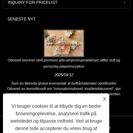
INQUIRY FOR PRICELIST
SENESTE NYT
Odowell lancerer stolt premium alfa-amylcinnamaldehyd, løfter duft og
personlig plejeinnovation
2025/09/12
Som en førende global leverandør af duftråmaterialer opretholder
Odowell en kernefilosofi om "innovationsdrevet, kvalitetsfokuseret", der
konsekvent leverer overlegne duftløsninger til kunder over hele verden.
X
Vi bruger cookies til at tilbyde dig en bedre
browsingoplevelse, analysere trafik på
webstedet og tilpasse indhold. Ved at bruge
Links
Sitemap
RSS
XML
Privacy Policy
denne side accepterer du vores brug af