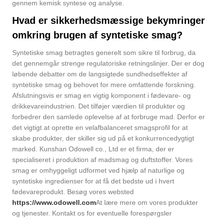
gennem kemisk syntese og analyse.
Hvad er sikkerhedsmæssige bekymringer
omkring brugen af ​​syntetiske smag?
Syntetiske smag betragtes generelt som sikre til forbrug, da
det gennemgår strenge regulatoriske retningslinjer. Der er dog
løbende debatter om de langsigtede sundhedseffekter af
syntetiske smag og behovet for mere omfattende forskning.
Afslutningsvis er smag en vigtig komponent i fødevare- og
drikkevareindustrien. Det tilføjer værdien til produkter og
forbedrer den samlede oplevelse af at forbruge mad. Derfor er
det vigtigt at oprette en velafbalanceret smagsprofil for at
skabe produkter, der skiller sig ud på et konkurrencedygtigt
marked. Kunshan Odowell co., Ltd er et firma, der er
specialiseret i produktion af madsmag og duftstoffer. Vores
smag er omhyggeligt udformet ved hjælp af naturlige og
syntetiske ingredienser for at få det bedste ud i hvert
fødevareprodukt. Besøg vores websted
https://www.odowell.com
At lære mere om vores produkter
og tjenester. Kontakt os for eventuelle forespørgsler