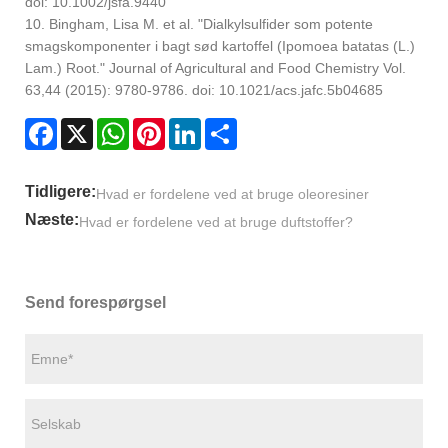
doi: 10.1002/jsfa.9440
10. Bingham, Lisa M. et al. "Dialkylsulfider som potente
smagskomponenter i bagt sød kartoffel (Ipomoea batatas (L.)
Lam.) Root." Journal of Agricultural and Food Chemistry Vol.
63,44 (2015): 9780-9786. doi: 10.1021/acs.jafc.5b04685
Facebook
X
WhatsApp
Pinterest
LinkedIn
Share
Tidligere:
Hvad er fordelene ved at bruge oleoresiner
Næste:
Hvad er fordelene ved at bruge duftstoffer?
Send forespørgsel