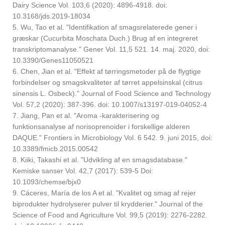
Dairy Science Vol. 103,6 (2020): 4896-4918. doi:
10.3168/jds.2019-18034
5. Wu, Tao et al. "Identifikation af smagsrelaterede gener i
græskar (Cucurbita Moschata Duch.) Brug af en integreret
transkriptomanalyse." Gener Vol. 11,5 521. 14. maj. 2020, doi:
10.3390/Genes11050521
6. Chen, Jian et al. "Effekt af tørringsmetoder på de flygtige
forbindelser og smagskvaliteter af tørret appelsinskal (citrus
sinensis L. Osbeck)." Journal of Food Science and Technology
Vol. 57,2 (2020): 387-396. doi: 10.1007/s13197-019-04052-4
7. Jiang, Pan et al. "Aroma -karakterisering og
funktionsanalyse af norisoprenoider i forskellige alderen
DAQUE." Frontiers in Microbiology Vol. 6 542. 9. juni 2015, doi:
10.3389/fmicb.2015.00542
8. Kiiki, Takashi et al. "Udvikling af en smagsdatabase."
Kemiske sanser Vol. 42,7 (2017): 539-5 Doi:
10.1093/chemse/bjx0
9. Cáceres, María de los A et al. "Kvalitet og smag af rejer
biprodukter hydrolyserer pulver til krydderier." Journal of the
Science of Food and Agriculture Vol. 99,5 (2019): 2276-2282.