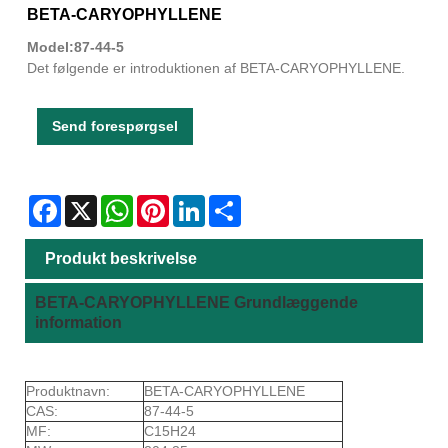
BETA-CARYOPHYLLENE
Model:87-44-5
Det følgende er introduktionen af ​​BETA-CARYOPHYLLENE.
Send forespørgsel
Facebook
X
WhatsApp
Pinterest
LinkedIn
Share
Produkt beskrivelse
BETA-CARYOPHYLLENE Grundlæggende
information
Produktnavn:
BETA-CARYOPHYLLENE
CAS:
87-44-5
MF:
C15H24