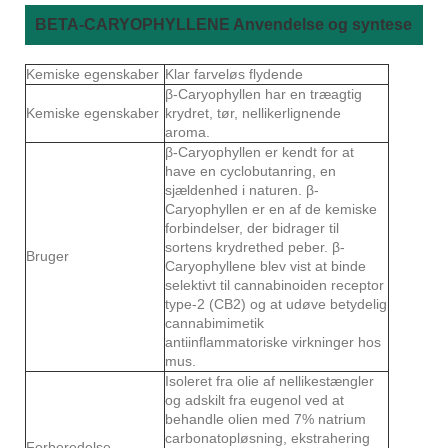
BETA-CARYOPHYLLENE Anvendelse og syntese
Kemiske egenskaber
Klar farveløs flydende
β-Caryophyllen har en træagtig
Kemiske egenskaber
krydret, tør, nellikerlignende
aroma.
β-Caryophyllen er kendt for at
have en cyclobutanring, en
sjældenhed i naturen. β-
Caryophyllen er en af ​​de kemiske
forbindelser, der bidrager til
sortens krydrethed peber. β-
Bruger
Caryophyllene blev vist at binde
selektivt til cannabinoiden receptor
type-2 (CB2) og at udøve betydelig
cannabimimetik
antiinflammatoriske virkninger hos
mus.
Isoleret fra olie af nellikestængler
og adskilt fra eugenol ved at
behandle olien med 7% natrium
carbonatopløsning, ekstrahering
Forberedelse