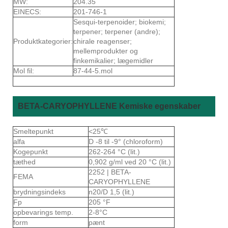
MW:
204.35
EINECS:
201-746-1
Sesqui-terpenoider; biokemi;
terpener; terpener (andre);
Produktkategorier:
chirale reagenser;
mellemprodukter og
finkemikalier; lægemidler
Mol fil:
87-44-5.mol
BETA-CARYOPHYLLENE Kemiske egenskaber
Smeltepunkt
<25℃
alfa
D -8 til -9° (chloroform)
Kogepunkt
262-264 °C (lit.)
tæthed
0,902 g/ml ved 20 °C (lit.)
2252 | BETA-
FEMA
CARYOPHYLLENE
brydningsindeks
n20/D 1,5 (lit.)
Fp
205 °F
opbevarings temp.
2-8°C
form
pænt