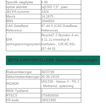
Specifik vægtfylde
0.90
optisk aktivitet
[a]23/D 7,5°, pæn
JECFA nummer
1324
Merck
14,1875
BRN
2044564
CAS DataBase
87-44-5 (CAS DataBase
Reference
Reference)
Bicyclo[7.2.0]undec-4-en,
EPA
4,11,11-trimethyl-8-
stofregistreringssystem
methylen-, (1R,4E,9S)-
(87-44-5)
BETA-CARYOPHYLLENE Sikkerhedsoplysninger
Risikoerklæringer
36/37/38
Sikkerhedserklæringer
26-36-24/25
UN1230 - klasse 3 - PG 2
RIDADR
- Methanol, opløsning
WGK Tyskland
1
RTECS
DT8400000
HS kode
29021990