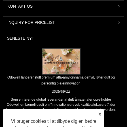
KONTAKT OS
INQUIRY FOR PRICELIST
SENESTE NYT
Odowell lancerer stolt premium alfa-amylcinnamaldehyd, løfter duft og
personlig plejeinnovation
2025/09/12
Som en førende global leverandør af duftråmaterialer opretholder
Odowell en kernefilosofi om "innovationsdrevet, kvalitetsfokuseret", der
konsekvent leverer overlegne duftløsninger til kunder over hele verden.
X
Vi bruger cookies til at tilbyde dig en bedre