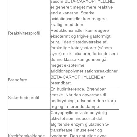
såsom BETA-CARYOPHYLLENE,
er generelt meget mere reaktive
end alkanerne. Stærke
oxidationsmidler kan reagere
kraftigt med dem.
Reduktionsmidler kan reagere
Reaktivitetsprofil
eksotermt og frigive gasformigt
brint. I den tilstedeværelse af
forskellige katalysatorer (såsom
syrer) eller initiatorer, forbindelser i
denne klasse kan gennemgå
meget eksoterme
additionspolymerisationsreaktioner.
BETA-CARYOPHYLLENE er
Brandfare
brændbart.
En hudirriterende. Brændbar
væske. Når den opvarmes til
Sikkerhedsprofil
nedbrydning, udsender den skarp
røg og irriterende dampe.
Caryophyllene viste betydelig
aktivitet som inducer af det
afgiftende enzym glutathion S-
transferase i muselever og
Kræftfremkaldende
tyndtarm. Den naturlige evne