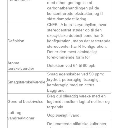
med ether, gentagelse af
carbonatbehandlingen på de
koncentrerede ekstrakter, og til
sidst dampdestillering.
ChEBI: A beta-caryophyllen, hvor
stereocentret støder op til den
exocykliske dobbelt bond har S-
Definition
konfiguration, mens det resterende
stereocenter har R konfiguration.
Det er den mest almindeligt
forekommende form for
Aroma
Detektion ved 64 til 90 ppb
tærskelværdier
Smag egenskaber ved 50 ppm:
krydret, peberagtig, træagtig,
Smagstærskelværdier
kamferagtig med en citrus
baggrund.
Bleg gul olieagtig væske med en
Generel beskrivelse
lugt midt imellem lugt af nelliker og
terpentin.
Luft- og
Uopløseligt i vand.
vandreaktioner
De umættede alifatiske kulbrinter,