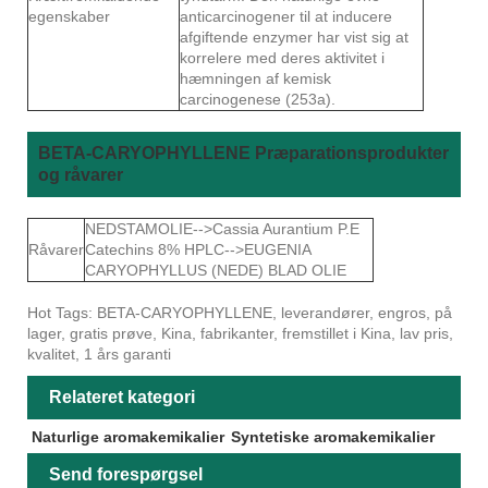
egenskaber
anticarcinogener til at inducere
afgiftende enzymer har vist sig at
korrelere med deres aktivitet i
hæmningen af ​​kemisk
carcinogenese (253a).
BETA-CARYOPHYLLENE Præparationsprodukter
og råvarer
NEDSTAMOLIE-->Cassia Aurantium P.E
Råvarer
Catechins 8% HPLC-->EUGENIA
CARYOPHYLLUS (NEDE) BLAD OLIE
Hot Tags: BETA-CARYOPHYLLENE, leverandører, engros, på
lager, gratis prøve, Kina, fabrikanter, fremstillet i Kina, lav pris,
kvalitet, 1 års garanti
Relateret kategori
Naturlige aromakemikalier
Syntetiske aromakemikalier
Send forespørgsel