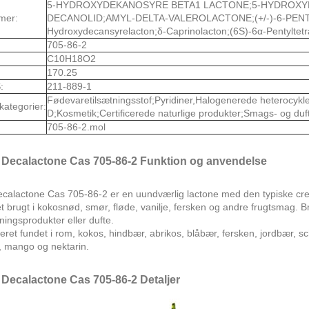
5-HYDROXYDEKANOSYRE BETA1 LACTONE;5-HYDROXYDE
mer:
DECANOLID;AMYL-DELTA-VALEROLACTONE;(+/-)-6-PENT
Hydroxydecansyrelacton;δ-Caprinolacton;(6S)-6α-Pentyltet
705-86-2
C10H18O2
170.25
:
211-889-1
Fødevaretilsætningsstof;Pyridiner,Halogenerede heterocykle
kategorier:
D;Kosmetik;Certificerede naturlige produkter;Smags- og duf
705-86-2.mol
 Decalactone Cas 705-86-2 Funktion og anvendelse
ecalactone Cas 705-86-2 er en uundværlig lactone med den typiske cre
 brugt i kokosnød, smør, fløde, vanilje, fersken og andre frugtsmag. B
ingsprodukter eller dufte.
eret fundet i rom, kokos, hindbær, abrikos, blåbær, fersken, jordbær, 
t, mango og nektarin.
 Decalactone Cas 705-86-2 Detaljer