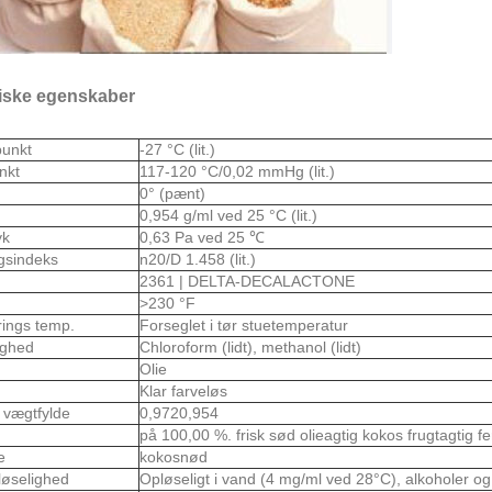
ske egenskaber
punkt
-27 °C (lit.)
nkt
117-120 °C/0,02 mmHg (lit.)
0° (pænt)
0,954 g/ml ved 25 °C (lit.)
yk
0,63 Pa ved 25 ℃
gsindeks
n20/D 1.458 (lit.)
2361 | DELTA-DECALACTONE
>230 °F
rings temp.
Forseglet i tør stuetemperatur
ighed
Chloroform (lidt), methanol (lidt)
Olie
Klar farveløs
k vægtfylde
0,9720,954
på 100,00 %. frisk sød olieagtig kokos frugtagtig f
e
kokosnød
løselighed
Opløseligt i vand (4 mg/ml ved 28°C), alkoholer og