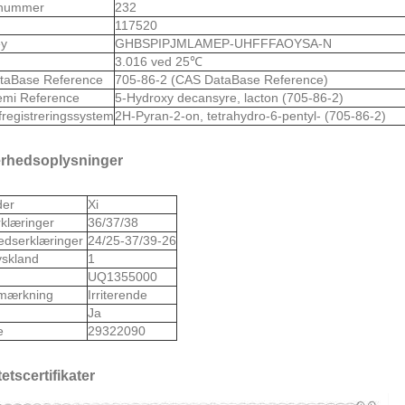
nummer
232
117520
ey
GHBSPIPJMLAMEP-UHFFFAOYSA-N
3.016 ved 25℃
taBase Reference
705-86-2 (CAS DataBase Reference)
emi Reference
5-Hydroxy decansyre, lacton (705-86-2)
fregistreringssystem
2H-Pyran-2-on, tetrahydro-6-pentyl- (705-86-2)
erhedsoplysninger
der
Xi
rklæringer
36/37/38
edserklæringer
24/25-37/39-26
skland
1
S
UQ1355000
mærkning
Irriterende
Ja
e
29322090
tetscertifikater