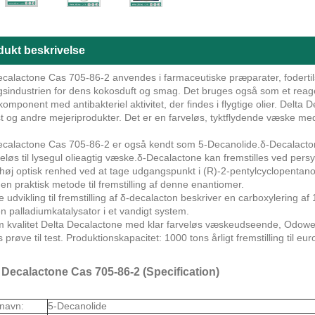
dukt beskrivelse
ecalactone Cas 705-86-2 anvendes i farmaceutiske præparater, fodertil
sindustrien for dens kokosduft og smag. Det bruges også som et reagen
omponent med antibakteriel aktivitet, der findes i flygtige olier. Del
ost og andre mejeriprodukter. Det er en farveløs, tyktflydende væske 
ecalactone Cas 705-86-2 er også kendt som 5-Decanolide.δ-Decalactone
veløs til lysegul olieagtig væske.δ-Decalactone kan fremstilles ved per
 høj optisk renhed ved at tage udgangspunkt i (R)-2-pentylcyclopentano
en praktisk metode til fremstilling af denne enantiomer.
 udvikling til fremstilling af δ-decalacton beskriver en carboxylering
 palladiumkatalysator i et vandigt system.
 kvalitet Delta Decalactone med klar farveløs væskeudseende, Odowell
s prøve til test. Produktionskapacitet: 1000 tons årligt fremstilling ti
 Decalactone Cas 705-86-2 (Specification)
navn:
5-Decanolide