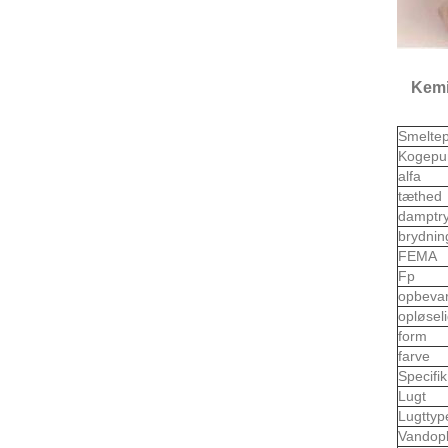
Kemi
Smelte
Kogepu
alfa
tæthed
damptr
brydnin
FEMA
Fp
opbeva
opløsel
form
farve
Specifi
Lugt
Lugttyp
Vandop