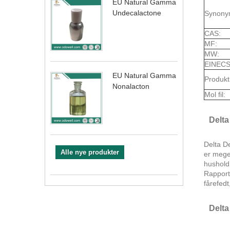
EU Natural Gamma
Undecalactone
Synony
CAS:
MF:
MW:
EINECS
EU Natural Gamma
Produkt
Nonalacton
Mol fil:
Delta
Delta D
Alle nye produkter
er meget
husholdn
Rapport
fårefed
Delta