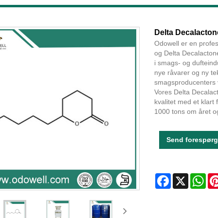
Delta Decalacton
Odowell er en profe
og Delta Decalactone
i smags- og dufteind
nye råvarer og ny te
smagsproducenters vo
Vores Delta Decalact
kvalitet med et klar
1000 tons om året o
Send forespørg
Facebook
X
Wha