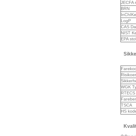
JECFA 
BRN
InChIK
LogP
CAS Da
NIST K
EPA sto
Sikk
Fareko
Risikoe
Sikkerh
WGK Ty
RTEC
Farebe
TSCA
HS kod
Kvali