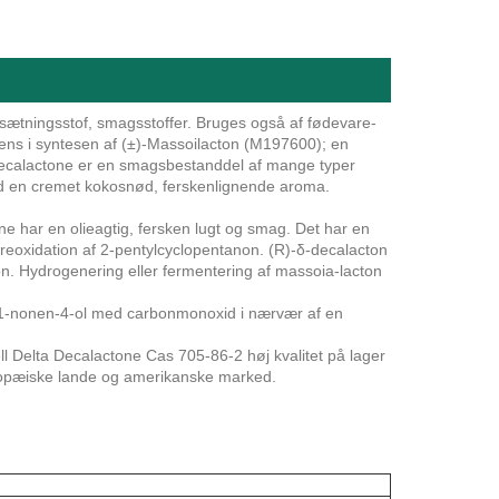
sætningsstof, smagsstoffer. Bruges også af fødevare-
s i syntesen af ​​(±)-Massoilacton (M197600); en
ta Decalactone er en smagsbestanddel af mange typer
med en cremet kokosnød, ferskenlignende aroma.
 har en olieagtig, fersken lugt og smag. Det har en
syreoxidation af 2-pentylcyclopentanon. (R)-δ-decalacton
n. Hydrogenering eller fermentering af massoia-lacton
 af 1-nonen-4-ol med carbonmonoxid i nærvær af en
 Delta Decalactone Cas 705-86-2 høj kvalitet på lager
l europæiske lande og amerikanske marked.