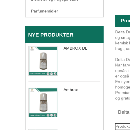
Parfumemidler
Pro
Delta D
NYE PRODUKTER
og smag
kemisk k
AMBROX DL
frugt, 
Delta D
klar far
opnås i
er også 
En nyere
homogen
Ambrox
Premium
og grati
Delta
Produkt