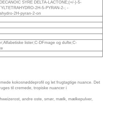
CANOIC SYRE DELTA-LACTONE;(+/-)-5-
YLTETRAHYDRO-2H-5-PYRAN-2-; -
rahydro-2H-pyran-2-on
r;Alfabetiske lister;C-DFmage og dufte;C-
te
mede kokosnøddeprofil og let frugtagtige nuance. Det
ruges til cremede, tropiske nuancer i
schweizerost, andre oste, smør, mælk, mælkepulver,