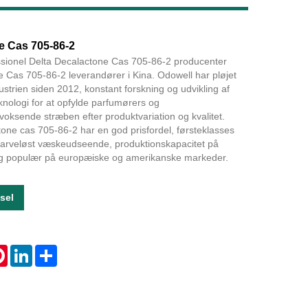
Live
e Cas 705-86-2
ssionel Delta Decalactone Cas 705-86-2 producenter
 Cas 705-86-2 leverandører i Kina. Odowell har pløjet
ustrien siden 2012, konstant forskning og udvikling af
knologi for at opfylde parfumørers og
ksende stræben efter produktvariation og kvalitet.
one cas 705-86-2 har en god prisfordel, førsteklasses
t farveløst væskeudseende, produktionskapacitet på
g populær på europæiske og amerikanske markeder.
sel
tsApp
Pinterest
LinkedIn
Share