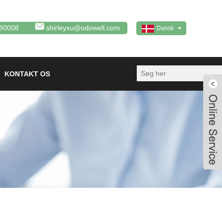
80008
shirleyxu@odowell.com
Dansk
KONTAKT OS