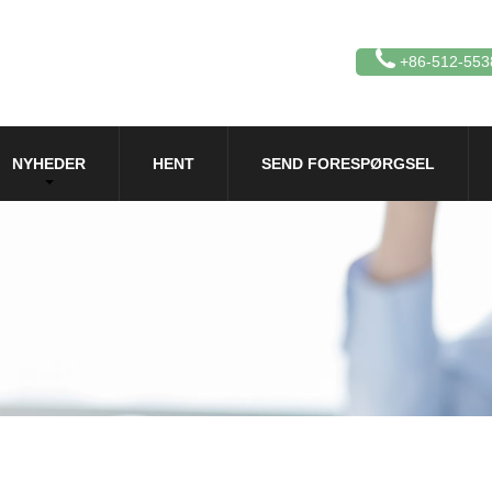
+86-512-553
NYHEDER
HENT
SEND FORESPØRGSEL