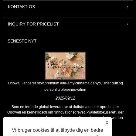
KONTAKT OS
INQUIRY FOR PRICELIST
SENESTE NYT
Odowell lancerer stolt premium alfa-amylcinnamaldehyd, løfter duft og
personlig plejeinnovation
2025/09/12
Som en førende global leverandør af duftråmaterialer opretholder
Odowell en kernefilosofi om "innovationsdrevet, kvalitetsfokuseret", der
konsekvent leverer overlegne duftløsninger til kunder over hele verden.
X
Vi bruger cookies til at tilbyde dig en bedre