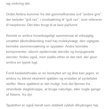
sig omkring det.
Ordet Ambra kommer fra det gammelfranske ord "ambre gris",
der betyder "grå rav", i modsætning til "gult rav", som refererer
til harpiksrav. Det blev brugt til at lave parfume.
Kemisk er ambra hovedsageligt sammensat af voksagtig,
umættet alkoholblanding med høj molekylvægt, den vigtigste
kemiske sammensætning er spytæter. Andre kemiske
komponenter, såsom epidermale steroler og konjugerede
steroler, findes også, men sialilis-ether er det stof, der giver
ambra en typisk lugt.
Fordi kaskelothvaler er en beskyttet art og ikke kan jages, er
ambra nu blevet ekstremt sjælden og erstattet af syntetiske
stoffer. Mere sjældent er det muligt, hvis det fjernes fra
strandede slagtekroppe, at bruge naturlige, eller nogle gange
af fiskere, fra dyr.
Spytether er også kendt som dobbelt cyklisk dihydrogen høj