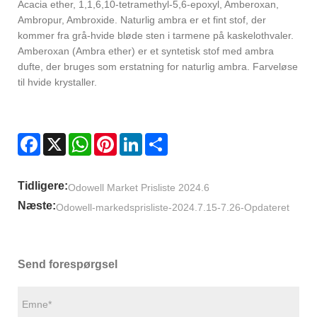
Acacia ether, 1,1,6,10-tetramethyl-5,6-epoxyl, Amberoxan,
Ambropur, Ambroxide. Naturlig ambra er et fint stof, der
kommer fra grå-hvide bløde sten i tarmene på kaskelothvaler.
Amberoxan (Ambra ether) er et syntetisk stof med ambra
dufte, der bruges som erstatning for naturlig ambra. Farveløse
til hvide krystaller.
Facebook
X
WhatsApp
Pinterest
LinkedIn
Share
Tidligere:
Odowell Market Prisliste 2024.6
Næste:
Odowell-markedsprisliste-2024.7.15-7.26-Opdateret
Send forespørgsel