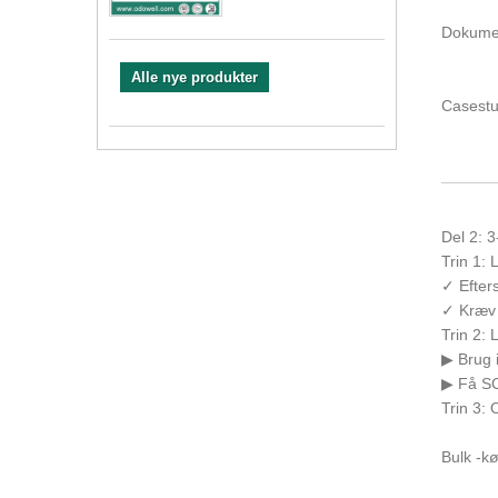
Dokumen
Alle nye produkter
Casestu
Del 2: 
Trin 1: 
✓ Efter
✓ Kræv 
Trin 2: 
▶ Brug i
▶ Få SC
Trin 3:
Bulk -k