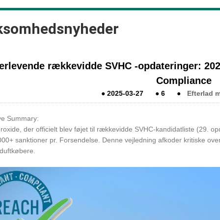
ksomhedsnyheder
erlevende rækkevidde SVHC -opdateringer: 202
Compliance
●
2025-03-27
●
6
●
Efterlad 
ve Summary:
xide, der officielt blev føjet til rækkevidde SVHC-kandidatliste (29. o
.000+ sanktioner pr. Forsendelse. Denne vejledning afkoder kritiske ove
 duftkøbere.