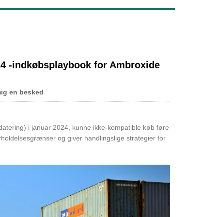
Live
4 -indkøbsplaybook for Ambroxide
mig en besked
pdatering) i januar 2024, kunne ikke-kompatible køb føre
rholdelsesgrænser og giver handlingslige strategier for