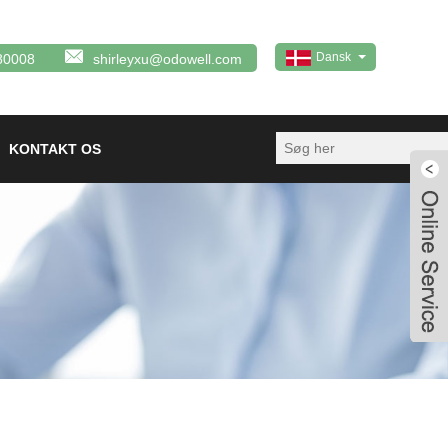
Dansk
80008
shirleyxu@odowell.com
KONTAKT OS