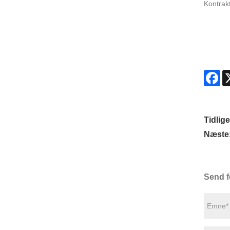
Kontrak
Fa
Tidlige
Næste
Send f