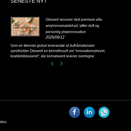
SENESTE NYT
14-
Odowell lancerer stolt premium alfa-
amylcinnamaldehyd, løfter duft og
personlig plejeinnovation
2025/09/12
14-
Som en førende global leverandør af duftråmaterialer
opretholder Odowell en kernefilosofi om "innovationsdrevet,
kvalitetsfokuseret", der konsekvent leverer overlegne
duftløsninger til kunder over hele verden.
ldes.