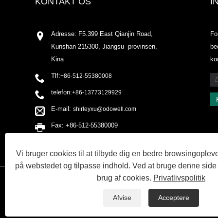
KONTAKT OS
I
Adresse: F5.399 East Qianjin Road,
Fo
Kunshan 215300, Jiangsu -provinsen,
be
Kina
ko
Tlf:
+86-512-55380008
telefon:
+86-13773129929
E-mail:
shirleyxu@odowell.com
Fax: +86-512-55380009
Vi bruger cookies til at tilbyde dig en bedre browsingopleve
på webstedet og tilpasse indhold. Ved at bruge denne side
brug af cookies.
Privatlivspolitik
LINKS
SITEMAP
RSS
XML
PRIVACY POLICY
Afvise
Acceptere
Copyright © 2020 Kunshan Odowell co., Ltd - China Aroma Chemical, A