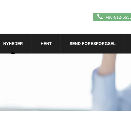
+86-512-553
NYHEDER
HENT
SEND FORESPØRGSEL