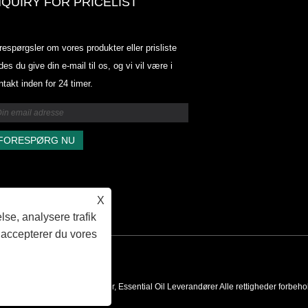
NQUIRY FOR PRICELIST
Odowell-markedsprisliste-2025.6.
respørgsler om vores produkter eller prisliste
2025.07.25
des du give din e-mail til os, og vi vil være i
2025/07/25
ntakt inden for 24 timer.
Odowell-markedsprisliste-2025.6.
2025.07.25
X
lse, analysere trafik
 accepterer du vores
roma Ingredient Producenter, Essential Oil Leverandører Alle rettigheder forbeho