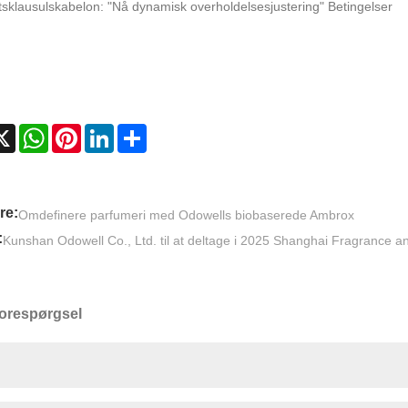
tsklausulskabelon: "Nå dynamisk overholdelsesjustering" Betingelser
cebook
X
WhatsApp
Pinterest
LinkedIn
Share
re:
Omdefinere parfumeri med Odowells biobaserede Ambrox
:
Kunshan Odowell Co., Ltd. til at deltage i 2025 Shanghai Fragrance 
orespørgsel