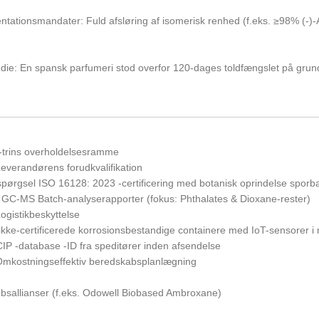
tationsmandater: Fuld afsløring af isomerisk renhed (f.eks. ≥98% (-)
die: En spansk parfumeri stod overfor 120-dages toldfængslet på grund
3-trins overholdelsesramme
Leverandørens forudkvalifikation
spørgsel ISO 16128: 2023 -certificering med botanisk oprindelse sporb
GC-MS Batch-analyserapporter (fokus: Phthalates & Dioxane-rester)
Logistikbeskyttelse
kke-certificerede korrosionsbestandige containere med IoT-sensorer i r
IP -database -ID fra speditører inden afsendelse
 Omkostningseffektiv beredskabsplanlægning
øbsallianser (f.eks. Odowell Biobased Ambroxane)