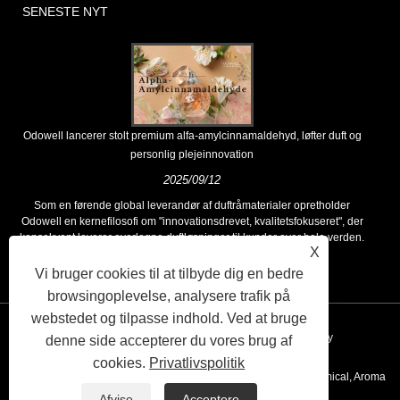
SENESTE NYT
Odowell lancerer stolt premium alfa-amylcinnamaldehyd, løfter duft og
personlig plejeinnovation
2025/09/12
Som en førende global leverandør af duftråmaterialer opretholder
Odowell en kernefilosofi om "innovationsdrevet, kvalitetsfokuseret", der
konsekvent leverer overlegne duftløsninger til kunder over hele verden.
X
Vi bruger cookies til at tilbyde dig en bedre
browsingoplevelse, analysere trafik på
webstedet og tilpasse indhold. Ved at bruge
Links
Sitemap
RSS
XML
Privacy Policy
denne side accepterer du vores brug af
cookies.
Privatlivspolitik
Copyright © 2020 Kunshan Odowell co., Ltd - China Aroma Chemical, Aroma
Afvise
Acceptere