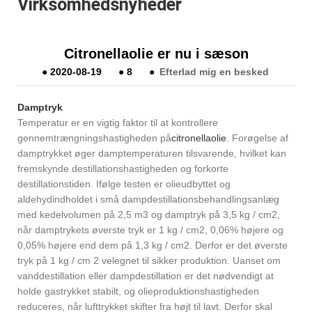
Virksomhedsnyheder
Citronellaolie er nu i sæson
●
2020-08-19
●
8
●
Efterlad mig en besked
Damptryk
Temperatur er en vigtig faktor til at kontrollere
gennemtrængningshastigheden på
citronellaolie
. Forøgelse af
damptrykket øger damptemperaturen tilsvarende, hvilket kan
fremskynde destillationshastigheden og forkorte
destillationstiden. Ifølge testen er olieudbyttet og
aldehydindholdet i små dampdestillationsbehandlingsanlæg
med kedelvolumen på 2,5 m3 og damptryk på 3,5 kg / cm2,
når damptrykets øverste tryk er 1 kg / cm2, 0,06% højere og
0,05% højere end dem på 1,3 kg / cm2. Derfor er det øverste
tryk på 1 kg / cm 2 velegnet til sikker produktion. Uanset om
vanddestillation eller dampdestillation er det nødvendigt at
holde gastrykket stabilt, og olieproduktionshastigheden
reduceres, når lufttrykket skifter fra højt til lavt. Derfor skal