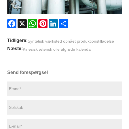
Facebook
X
WhatsApp
Pinterest
LinkedIn
Share
Tidligere:
Syntetisk værksted opnået produktionstilladelse
Næste:
Kinesisk æterisk olie afgrøde kalenda
Send forespørgsel