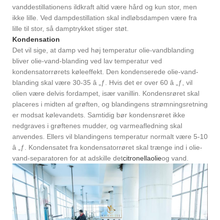
vanddestillationens ildkraft altid være hård og kun stor, men
ikke lille. Ved dampdestillation skal indløbsdampen være fra
lille til stor, så damptrykket stiger støt.
Kondensation
Det vil sige, at damp ved høj temperatur olie-vandblanding
bliver olie-vand-blanding ved lav temperatur ved
kondensatorrørets køleeffekt. Den kondenserede olie-vand-
blanding skal være 30-35 â „ƒ. Hvis det er over 60 â „ƒ, vil
olien være delvis fordampet, især vanillin. Kondensrøret skal
placeres i midten af ​​grøften, og blandingens strømningsretning
er modsat kølevandets. Samtidig bør kondensrøret ikke
nedgraves i grøftenes mudder, og varmeafledning skal
anvendes. Ellers vil blandingens temperatur normalt være 5-10
â „ƒ. Kondensatet fra kondensatorrøret skal trænge ind i olie-
vand-separatoren for at adskille det
citronellaolie
og vand.