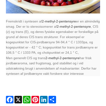
Fremskridt i syntesen af
2-methyl-2-pentensyre
er en almindelig
smag. Der er to stereoisomerer af
2-methyl-2-pentensyre
, CIS
(z) og trans (E), og deres fysiske egenskaber er forskellige på
grund af deres CIS trans strukturer. For eksempel er
kogepunktet for CIS-jordbærsyre 94-94,4 ° C / 1333pa, og
kogepunktet er - 42 ° C; kogepunktet for trans jordbærsyre er
106,5 ° C / 1333 PA, og chokpunktet er 24,1 ° C
。
Men generelt CIS og trans
2-methyl-2-pentensyre
har frisk
jordbæraroma, sød frugtsmag, god stabilitet og i vid
udstrækning brugt i anvendelsen af ​​madvarianter. Derfor har
syntesen af ​​jordbærsyre vakt forskere stor interesse
Facebook
X
WhatsApp
Pinterest
LinkedIn
Share