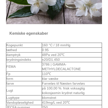
Kemiske egenskaber
Kogepunkt
160 °C / 18 mmHg
tæthed
0.95
damptryk
48Pa ved 20℃
brydningsindeks
n20/D1.450
3786 | GAMMA-
FEMA
METHYLDECALACTONE
Fp
110℃
form
klar væske
farve
Farveløs til Næsten farveløs
på 100,00 %. frisk voksagtig
Lugt
kokosjasmin krydret naturlig
Lugttype
blomstret
Vandopløselighed
419mg/L ved 20℃
JECFA nummer
250