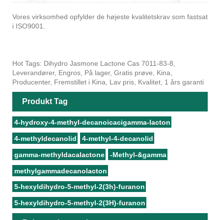
Vores virksomhed opfylder de højeste kvalitetskrav som fastsat
i ISO9001.
Hot Tags: Dihydro Jasmone Lactone Cas 7011-83-8,
Leverandører, Engros, På lager, Gratis prøve, Kina,
Producenter, Fremstillet i Kina, Lav pris, Kvalitet, 1 års garanti
Produkt Tag
4-hydroxy-4-methyl-decanoicacigamma-lacton
4-methyldecanolid
4-methyl-4-decanolid
gamma-methyldacalactone
-Methyl-&gamma
methylgammadecanolacton
5-hexyldihydro-5-methyl-2(3h)-furanon
5-hexyldihydro-5-methyl-2(3H)-furanon