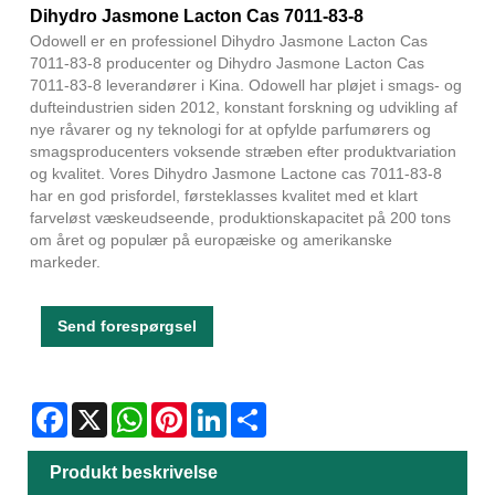
Dihydro Jasmone Lacton Cas 7011-83-8
Odowell er en professionel Dihydro Jasmone Lacton Cas
7011-83-8 producenter og Dihydro Jasmone Lacton Cas
7011-83-8 leverandører i Kina. Odowell har pløjet i smags- og
dufteindustrien siden 2012, konstant forskning og udvikling af
nye råvarer og ny teknologi for at opfylde parfumørers og
smagsproducenters voksende stræben efter produktvariation
og kvalitet. Vores Dihydro Jasmone Lactone cas 7011-83-8
har en god prisfordel, førsteklasses kvalitet med et klart
farveløst væskeudseende, produktionskapacitet på 200 tons
om året og populær på europæiske og amerikanske
markeder.
Send forespørgsel
Facebook
X
WhatsApp
Pinterest
LinkedIn
Share
Produkt beskrivelse