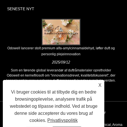
SENESTE NYT
Odowell lancerer stolt premium alfa-amylcinnamaldehyd, løfter duft og
personlig plejeinnovation
2025/09/12
Som en førende global leverandør af duftråmaterialer opretholder
Odowell en kernefilosofi om "innovationsdrevet, kvalitetsfokuseret", der
konsekvent leverer overlegne duftløsninger til kunder over hele verden.
X
Vi bruger cookies til at tilbyde dig en bedre
browsingoplevelse, analysere trafik på
webstedet og tilpasse indhold. Ved at bruge
Links
Sitemap
RSS
XML
Privacy Policy
denne side accepterer du vores brug af
cookies.
Privatlivspolitik
Copyright © 2020 Kunshan Odowell co., Ltd - China Aroma Chemical, Aroma