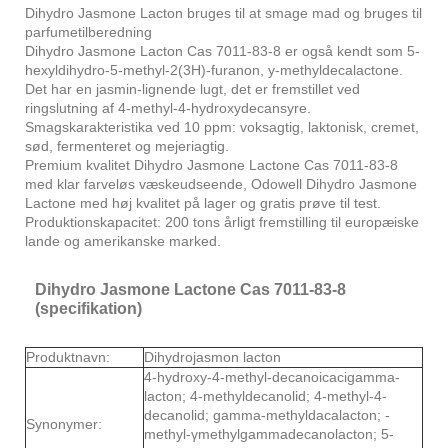
Dihydro Jasmone Lacton bruges til at smage mad og bruges til
parfumetilberedning
Dihydro Jasmone Lacton Cas 7011-83-8 er også kendt som 5-
hexyldihydro-5-methyl-2(3H)-furanon, y-methyldecalactone.
Det har en jasmin-lignende lugt, det er fremstillet ved
ringslutning af 4-methyl-4-hydroxydecansyre.
Smagskarakteristika ved 10 ppm: voksagtig, laktonisk, cremet,
sød, fermenteret og mejeriagtig.
Premium kvalitet Dihydro Jasmone Lactone Cas 7011-83-8
med klar farveløs væskeudseende, Odowell Dihydro Jasmone
Lactone med høj kvalitet på lager og gratis prøve til test.
Produktionskapacitet: 200 tons årligt fremstilling til europæiske
lande og amerikanske marked.
Dihydro Jasmone Lactone Cas 7011-83-8
(specifikation)
Produktnavn:
Dihydrojasmon lacton
4-hydroxy-4-methyl-decanoicacigamma-
lacton; 4-methyldecanolid; 4-methyl-4-
decanolid; gamma-methyldacalacton; -
Synonymer:
methyl-γmethylgammadecanolacton; 5-