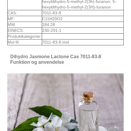
hexyldihydro-5-methyl-2(3h)-furanon; 5-
hexyldihydro-5-methyl-2(3H)-furanon
CAS:
7011-83-8
MF:
C11H20O2
MW:
184.28
EINECS:
230-291-1
Produktkategorier:
Mol fil:
7011-83-8.mol
Dihydro Jasmone Lactone Cas 7011-83-8
Funktion og anvendelse