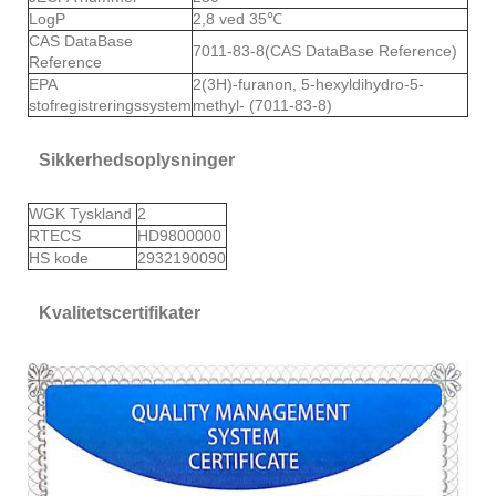
LogP
2,8 ved 35℃
CAS DataBase
7011-83-8(CAS DataBase Reference)
Reference
EPA
2(3H)-furanon, 5-hexyldihydro-5-
stofregistreringssystem
methyl- (7011-83-8)
Sikkerhedsoplysninger
WGK Tyskland
2
RTECS
HD9800000
HS kode
2932190090
Kvalitetscertifikater