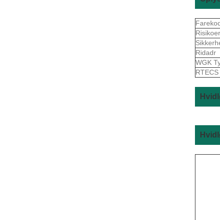
Fareko
Risikoe
Sikkerh
Ridadr
WGK Ty
RTEC
Hvidl
Hvidl