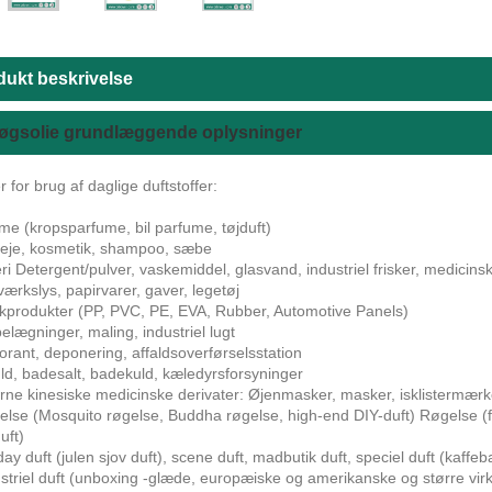
dukt beskrivelse
løgsolie grundlæggende oplysninger
for brug af daglige duftstoffer:
me (kropsparfume, bil parfume, tøjduft)
leje, kosmetik, shampoo, sæbe
ri Detergent/pulver, vaskemiddel, glasvand, industriel frisker, medicins
ærkslys, papirvarer, gaver, legetøj
tikprodukter (PP, PVC, PE, EVA, Rubber, Automotive Panels)
elægninger, maling, industriel lugt
orant, deponering, affaldsoverførselsstation
uld, badesalt, badekuld, kæledyrsforsyninger
erne kinesiske medicinske derivater: Øjenmasker, masker, isklistermærke
lse (Mosquito røgelse, Buddha røgelse, high-end DIY-duft) Røgelse (fem-
uft)
day duft (julen sjov duft), scene duft, madbutik duft, speciel duft (kaffeb
ustriel duft (unboxing -glæde, europæiske og amerikanske og større v