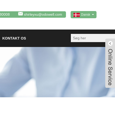
80008
shirleyxu@odowell.com
Dansk
KONTAKT OS