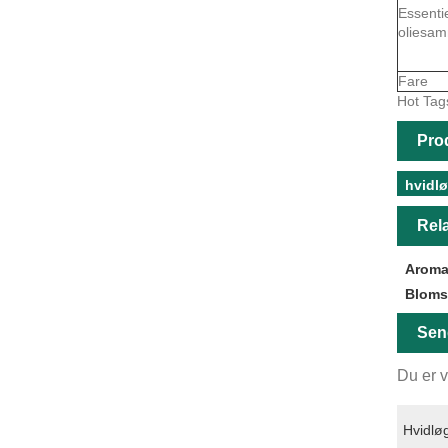
Essenti
oliesa
Fare
Hot Tags
Pro
hvidlø
Rela
Aroma
Blomst
Sen
Du er v