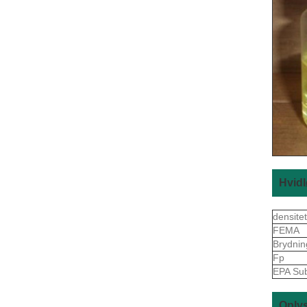
Hvid
densite
FEMA
Brydni
Fp
EPA Sub
Oplys