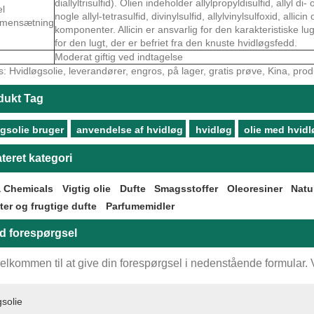
diallyltrisulfid). Olien indeholder allylpropyldisulfid, allyl di-
el
nogle allyl-tetrasulfid, divinylsulfid, allylvinylsulfoxid, allic
mmensætning
komponenter. Allicin er ansvarlig for den karakteristiske lug
for den lugt, der er befriet fra den knuste hvidløgsfedd.
Moderat giftig ved indtagelse
: Hvidløgsolie, leverandører, engros, på lager, gratis prøve, Kina, produce
dukt Tag
gsolie bruger
anvendelse af hvidløg
hvidløg
olie med hvidl
teret kategori
 Chemicals
Vigtig olie
Dufte
Smagsstoffer
Oleoresiner
Natu
er og frugtige dufte
Parfumemidler
d forespørgsel
elkommen til at give din forespørgsel i nedenstående formular. Vi