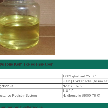
løgsolie Kemiske egenskaber
t
1,083 g/ml ved 25 ° C.
2503 | Hvidløgsolie (Allium sa
ngsindeks
N20/D 1.575
118 ° F.
stance Registry System
Hvidløgsolie (8000-78-0)
ninger om hvidløgsolie