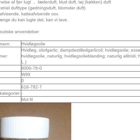
nelse af fjer lugt ， læderduft, klud duft, tøj (køkken) duft
striel dufttype (gødningsduft, blomster duft)
afvisende, katteafvisende osv.
ænge du kan lugte det, kan vi lave.
utiske anvendelser
navn:
Hvidløgsolie
Hvidløg, oliofgarlic; dampdestilledgarlicoil; hvidløgsolie; essen
mer:
hvidløgsolie, naturlig; hvidløgsolieblanding; naturlig allitridi;
L.)
8000-78-0
W99
0
616-782-7
kategorier:
-
Mol fil