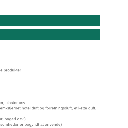
ke produkter
r, plaster osv.
stjernet hotel duft og forretningsduft, etikette duft,
ar, bageri osv.)
irksomheder er begyndt at anvende)