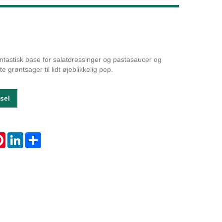
Live
antastisk base for salatdressinger og pastasaucer og
e grøntsager til lidt øjeblikkelig pep.
sel
tsApp
Pinterest
LinkedIn
Share