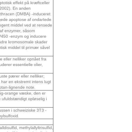
otisk effekt på kræftceller
l. 2002). En anden
nthracen (DMBA) -induceret
gede apoptose af ondartede
nogent middel ved at rensede
e af enzymer, såsom
P450 -enzym og inducere
indre kromosomale skader
tisk middel til primær såvel
 eller nelliker opnået fra
uderer essentielle olier,
ste pærer eller nelliker;
e har en ekstremt intens lugt
ptan-lignende note.
ødlig-orange væske, den er
e ufuldstændigt opløselig i
klussen i schweiziske 3T3 -
ylsulfoxid.
disulfid, methylallyltrisulfid,