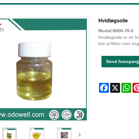
Hvidløgsolie
Model:8000-78-0
Hvidløgsolie er en f
kan prikkes over kogt
Send forespørg
Facebook
X
Wha