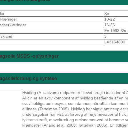
der
Xn
rklæringer
10-22
edserklæringer
16-36
En 1993 3/s.
skland
3
S
LX3154800
øgsolie MSDS -oplysninger
øgsolieforbrug og syntese
Hvidløg (A. sativum) rodpære er blevet brugt i tusinder af å
Allicin er en aktiv komponent af hvidløg bestående af en h
svovlholdige aminosyrer, som dannes, når allicin kommer
alliinase (Tattelman 2005). Hvidløg har vigtig antineoplast
undersøgelser har vist, at forbrug af høje niveauer af hvid
tyktarmskræft, mavekræft og melanomer ved at hæmme væ
kræftceller (Anand et al. 2008; Tattelman 2005). En tidlig