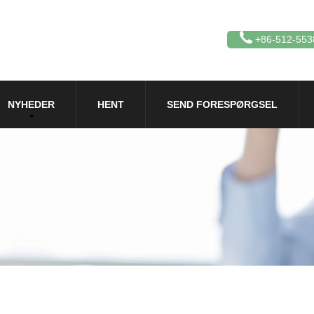
+86-512-553
NYHEDER
HENT
SEND FORESPØRGSEL