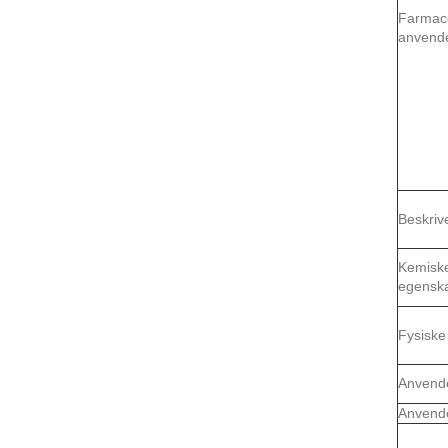
Farmac
anvende
Beskriv
Kemisk
egensk
Fysiske
Anvend
Anvend