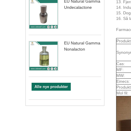
EU Natural Gamma
13. Fjer
14. Indu
Undecalactone
15. Dog
16. Så l
Farmace
Produkt
EU Natural Gamma
Nonalacton
Synony
Cas:
MF:
MW:
Einecs:
Alle nye produkter
Produkt
Mol fil: