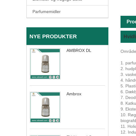
Parfumemidler
Pro
NYE PRODUKTER
Hvid
AMBROX DL
Områder 
1. parfu
2. hudp
3. vaske
4. håndv
5. Plas
6. Dækb
Ambrox
7. Deod
8. Katk
9. Ekst
10. Røge
biografd
11. Holi
12. Ind