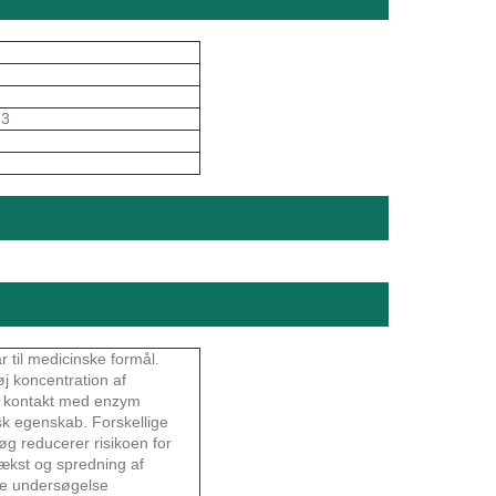
 3
r til medicinske formål.
øj koncentration af
 i kontakt med enzym
isk egenskab. Forskellige
løg reducerer risikoen for
kst og spredning af
ere undersøgelse