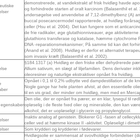
demonstrerede, at vandekstrakt af frisk hvidløg havde apopt
eutiske
og forhindrede starten af ​​oralt karcinom (Balasenthil et a
lser
undersøgelse ved anvendelse af 7,12-dimethylbenz (A) a
buccal posecancermodel rapporterede, at hvidløg forårsa
celler (Hsu et al. 2004). Det kan fungere som et anticarci
de frie radikaler, øge glutathionniveauer, øge aktivitetern
glutathions transferase og katalase, hæmme cytochrome 
DNA -reparationsmekanismer; På samme tid kan det forh
(Anand et al. 2008). Hvidløg er derfor et alternativt terapeu
som invasiv kræft (Balasenthil et al. 2002).
§184.1317 (a) Hvidløg er den friske eller dehydrerede pære
else
Allium sativum, en slægt af liljefamilien. Dens derivater inkl
oleoresiner og naturlige ekstraktiver opnået fra hvidløg.
Opnået i 0,1 til 0,2% udbytte ved dampdestillation af de knu
e
Nogle gange har hele planten afvist, at den essentielle oli
aber
til en vis grad, der minder om hvidløg, men med en Merca
Den olie, der er opnået fra pærer, er en klar, lysegul til r
 egenskaber
opløselig i de fleste fxed olier og mineralolie, den kan vær
alkohol, det er uopløseligt i glycerin og propylenglycol.
Inaktiv analog af genistein. Blokerer G1 -fasen af ​​cellecy
elser
celler ved at hæmme kinase II -aktivitet. Opløseligt i dimeth
elser
Som krydderi og krydderier i fødevarer.
Hvidløgsolie er sammensat af svovlholdige forbindelser (diall