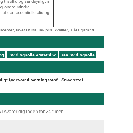
 og trisulfid og sandsynligvis
in og andre mindre
t af den essentielle olie og
nter, lavet i Kina, lav pris, kvalitet, 1 års garanti
øg
hvidløgsolie erstatning
ren hvidløgsolie
rligt fødevaretilsætningsstof
Smagsstof
 svarer dig inden for 24 timer.