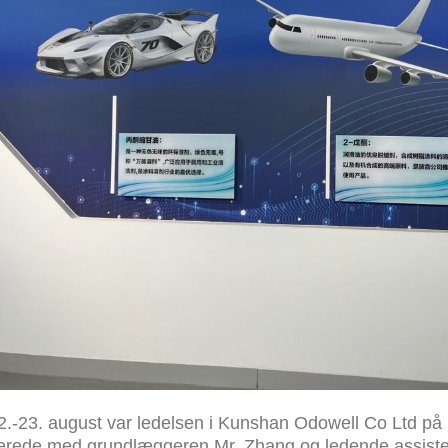
.-23. august var ledelsen i Kunshan Odowell Co Ltd på
erede med grundlæggeren Mr. Zhang og ledende assistent