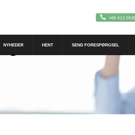
+86-512-553
NYHEDER
HENT
SEND FORESPØRGSEL