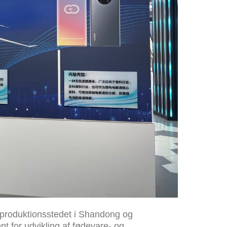
 produktionsstedet i Shandong og
 for udvikling af fødevare- og