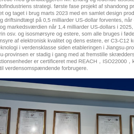
tofindustriens strategi. første fase projekt af shandon
tet og taget i brug marts 2023 med en samlet design pro
ig driftsindtægt på 0,5 milliarder US-dollar forventes, når
og markedsværdien når 1,4 milliarder US-dollars i 2025, 
yrin osv. og isosmørsyre og estere, som alle bruges i fø
nsyre af elektronisk kvalitet og dens estere, er C3-C12 
eknologi i verdensklasse siden etableringen i Jiangsu-pr
u-provinsen er stadig i gang med at fremstille skrædder
ktionsenheder er certificeret med REACH，ISO22000，kos
 til verdensomspændende forbrugere.