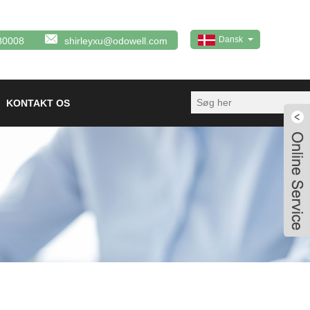
Dansk
80008
shirleyxu@odowell.com
KONTAKT OS