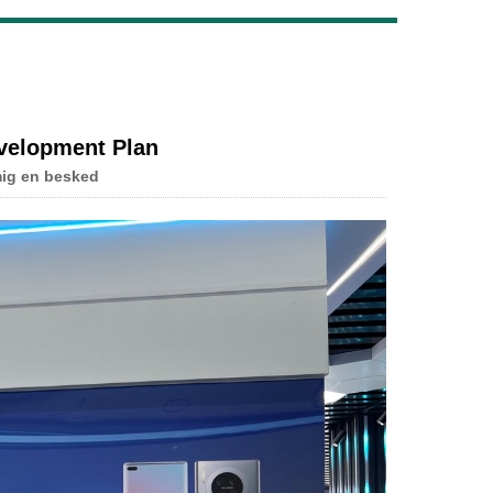
Live
evelopment Plan
mig en besked