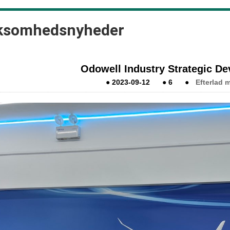
ksomhedsnyheder
Odowell Industry Strategic D
●
2023-09-12
●
6
●
Efterlad 