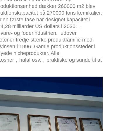
g produktionsenhed dækker 260000 m2 blev
duktionskapacitet på 270000 tons kemikalier.
 den første fase når designet kapacitet i
4,28 milliarder US-dollars i 2030. ，
devare- og foderindustrien. udover
ketoner tredje stærke produktfamilie med
ovinsen i 1996. Gamle produktionssteder i
syede nicheprodukter. Alle
her，halal osv.，praktiske og sunde til at