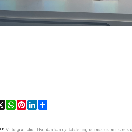
cebook
X
WhatsApp
Pinterest
LinkedIn
Share
re:
Vintergrøn olie - Hvordan kan syntetiske ingredienser identificeres o