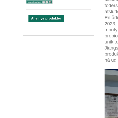
foders
afslut
En årl
Alle nye produkter
2023, 
tribut
propio
unik t
Jiangs
produ
nå ud