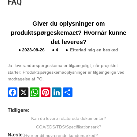
FAQ
Giver du oplysninger om
produktspørgeskemaet? Hvornår kunne
det leveres?
●
2023-09-26
●
4
●
Efterlad mig en besked
Ja. leverandørspørgeskema er tilgængeligt, når projektet
starter; Produktspørgeskemaoplysninger er tilgængelige ved
modtagelse af PO.
Facebook
X
WhatsApp
Pinterest
LinkedIn
Share
Tidligere:
Kan du levere relaterede dokumenter?
COA/SDS/TDS/Specifikationsark?
Næste:
Hvor er dit nuværende kundemarked?