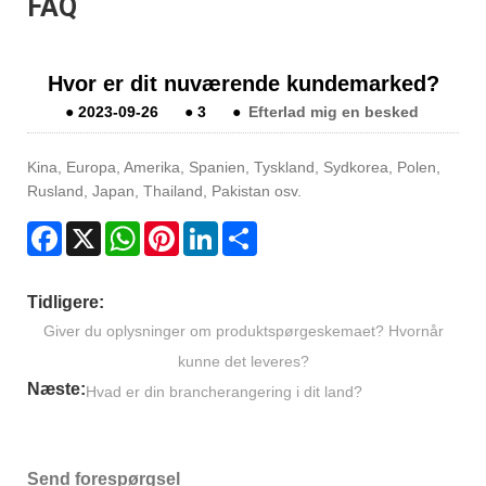
FAQ
Hvor er dit nuværende kundemarked?
●
2023-09-26
●
3
●
Efterlad mig en besked
Kina, Europa, Amerika, Spanien, Tyskland, Sydkorea, Polen,
Rusland, Japan, Thailand, Pakistan osv.
Facebook
X
WhatsApp
Pinterest
LinkedIn
Share
Tidligere:
Giver du oplysninger om produktspørgeskemaet? Hvornår
kunne det leveres?
Næste:
Hvad er din brancherangering i dit land?
Send forespørgsel