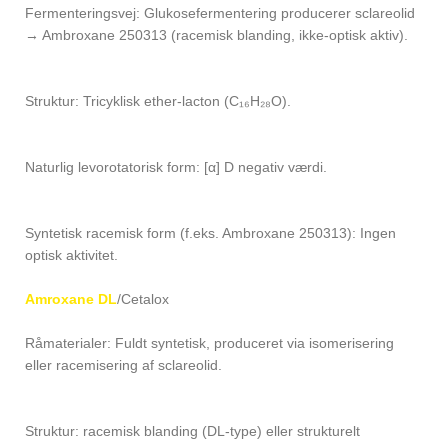
Fermenteringsvej: Glukosefermentering producerer sclareolid
→ Ambroxane 250313 (racemisk blanding, ikke-optisk aktiv).
Struktur: Tricyklisk ether-lacton (C₁₆H₂₈O).
Naturlig levorotatorisk form: [α] D negativ værdi.
Syntetisk racemisk form (f.eks. Ambroxane 250313): Ingen
optisk aktivitet.
Amroxane DL
/Cetalox
Råmaterialer: Fuldt syntetisk, produceret via isomerisering
eller racemisering af sclareolid.
Struktur: racemisk blanding (DL-type) eller strukturelt