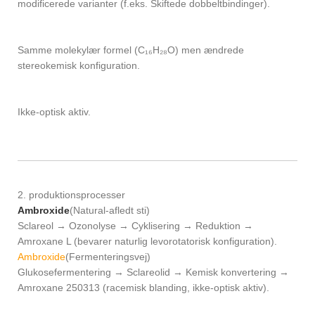
modificerede varianter (f.eks. Skiftede dobbeltbindinger).
Samme molekylær formel (C₁₆H₂₈O) men ændrede
stereokemisk konfiguration.
Ikke-optisk aktiv.
2. produktionsprocesser
Ambroxide
(Natural-afledt sti)
Sclareol → Ozonolyse → Cyklisering → Reduktion →
Amroxane L (bevarer naturlig levorotatorisk konfiguration).
Ambroxide
(Fermenteringsvej)
Glukosefermentering → Sclareolid → Kemisk konvertering →
Amroxane 250313 (racemisk blanding, ikke-optisk aktiv).