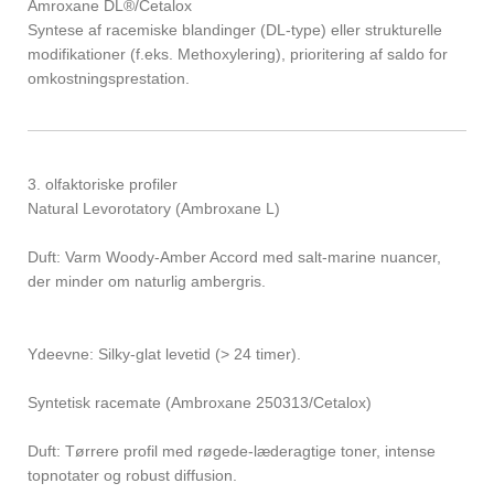
Amroxane DL®/Cetalox
Syntese af racemiske blandinger (DL-type) eller strukturelle
modifikationer (f.eks. Methoxylering), prioritering af saldo for
omkostningsprestation.
3. olfaktoriske profiler
Natural Levorotatory (Ambroxane L)
Duft: Varm Woody-Amber Accord med salt-marine nuancer,
der minder om naturlig ambergris.
Ydeevne: Silky-glat levetid (> 24 timer).
Syntetisk racemate (Ambroxane 250313/Cetalox)
Duft: Tørrere profil med røgede-læderagtige toner, intense
topnotater og robust diffusion.