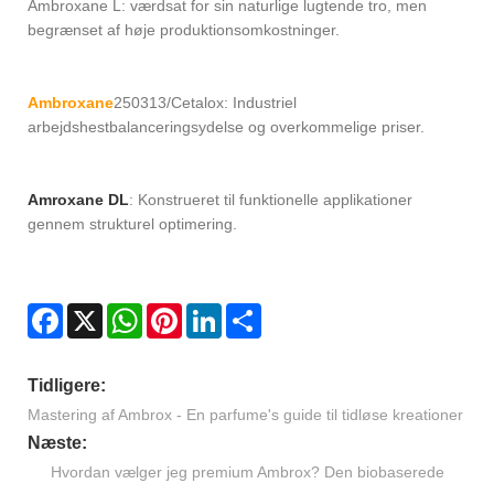
Ambroxane L: værdsat for sin naturlige lugtende tro, men
begrænset af høje produktionsomkostninger.
Ambroxane
250313/Cetalox: Industriel
arbejdshestbalanceringsydelse og overkommelige priser.
Amroxane DL
: Konstrueret til funktionelle applikationer
gennem strukturel optimering.
Facebook
X
WhatsApp
Pinterest
LinkedIn
Share
Tidligere:
Mastering af Ambrox - En parfume's guide til tidløse kreationer
Næste:
Hvordan vælger jeg premium Ambrox? Den biobaserede