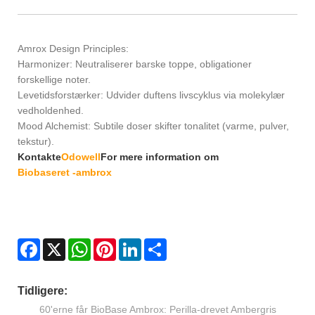
Amrox Design Principles:
Harmonizer: Neutraliserer barske toppe, obligationer
forskellige noter.
Levetidsforstærker: Udvider duftens livscyklus via molekylær
vedholdenhed.
Mood Alchemist: Subtile doser skifter tonalitet (varme, pulver,
tekstur).
Kontakte
Odowell
For mere information om
Biobaseret -ambrox
Facebook
X
WhatsApp
Pinterest
LinkedIn
Share
Tidligere:
60'erne får BioBase Ambrox: Perilla-drevet Ambergris