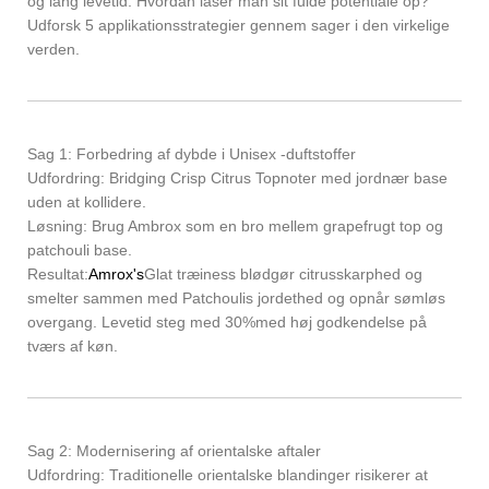
og lang levetid. Hvordan låser man sit fulde potentiale op?
Udforsk 5 applikationsstrategier gennem sager i den virkelige
verden.
Sag 1: Forbedring af dybde i Unisex -duftstoffer
Udfordring: Bridging Crisp Citrus Topnoter med jordnær base
uden at kollidere.
Løsning: Brug Ambrox som en bro mellem grapefrugt top og
patchouli base.
Resultat:
Amrox's
Glat træiness blødgør citrusskarphed og
smelter sammen med Patchoulis jordethed og opnår sømløs
overgang. Levetid steg med 30%med høj godkendelse på
tværs af køn.
Sag 2: Modernisering af orientalske aftaler
Udfordring: Traditionelle orientalske blandinger risikerer at