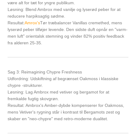
være alt for tæt for yngre publikum.
Løsning: Blend Ambrox med vanilje og lyserød peber for at
reducere harpiksagtig sødme.
Resultat:
Amrox's
Tør træbalancer Vanillas cremethed, mens
lyserød peber tilføjer levende. Den sidste duft opnår en "varm-
men luft" orientalsk stemning og vinder 82% positiv feedback
fra alderen 25-35.
Sag 3: Reimagining Chypre Freshness
Udfordring: Udskiftning af begrænset Oakmoss i klassiske
chypre -strukturer.
Løsning: Lag Ambrox med vetiver og bergamot for at
fremkalde fugtig skovgrøn.
Resultat: Ambrox's Amber-dybde kompenserer for Oakmoss,
mens Vetiver's rygning står i kontrast til Bergamots zest og
skaber en "neo-chypre" med retro-moderne dualitet.