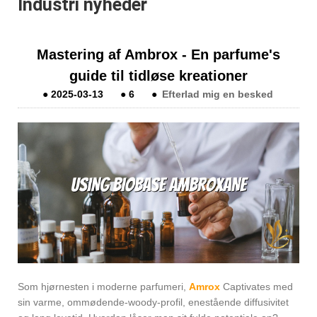
Industri nyheder
Mastering af Ambrox - En parfume's
guide til tidløse kreationer
●
2025-03-13
●
6
●
Efterlad mig en besked
Som hjørnesten i moderne parfumeri,
Amrox
Captivates med
sin varme, ommødende-woody-profil, enestående diffusivitet