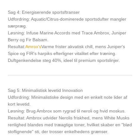
Sag 4: Energiserende sportsftranser
Udfordring: Aquatic/Citrus-dominerede sportsdufter mangler
særpræg.
Løsning: Infuse Marine Accords med Trace Ambrox, Juniper
Berry og Fir Balsam.
Resultat:
Amrox's
Varme frister akvatisk chill, mens Juniper's
Spice og FIR's harpiks efterligner vitalitet efter træning.
Duftgenkendelse steg 40%, ideel til premium sportslinjer.
Sag 5: Minimalistisk levetid Innovation
Udfordring: Minimalistiske design med en enkelt note lider af
kort levetid.
Løsning: Brug Ambrox som rygrad til neroli og hvid moskus.
Resultat: Ambrox udvider Nerolis friskhed, mens White Musks
renlighed blandes med træagtige toner, hvilket skaber en "blød
stoflignende" sti, der trosser enkelhedens grænser.