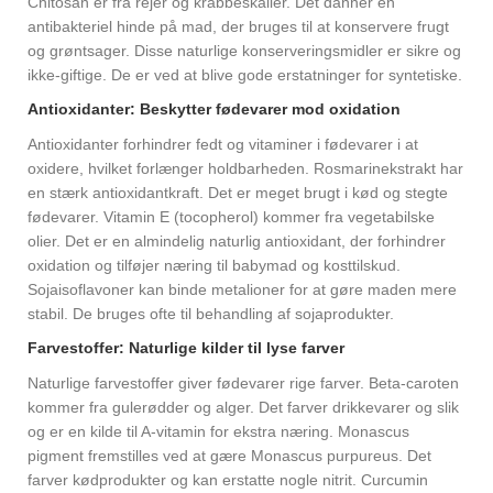
Chitosan er fra rejer og krabbeskaller. Det danner en
antibakteriel hinde på mad, der bruges til at konservere frugt
og grøntsager. Disse naturlige konserveringsmidler er sikre og
ikke-giftige. De er ved at blive gode erstatninger for syntetiske.
Antioxidanter: Beskytter fødevarer mod oxidation
Antioxidanter forhindrer fedt og vitaminer i fødevarer i at
oxidere, hvilket forlænger holdbarheden. Rosmarinekstrakt har
en stærk antioxidantkraft. Det er meget brugt i kød og stegte
fødevarer. Vitamin E (tocopherol) kommer fra vegetabilske
olier. Det er en almindelig naturlig antioxidant, der forhindrer
oxidation og tilføjer næring til babymad og kosttilskud.
Sojaisoflavoner kan binde metalioner for at gøre maden mere
stabil. De bruges ofte til behandling af sojaprodukter.
Farvestoffer: Naturlige kilder til lyse farver
Naturlige farvestoffer giver fødevarer rige farver. Beta-caroten
kommer fra gulerødder og alger. Det farver drikkevarer og slik
og er en kilde til A-vitamin for ekstra næring. Monascus
pigment fremstilles ved at gære Monascus purpureus. Det
farver kødprodukter og kan erstatte nogle nitrit. Curcumin