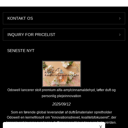
KONTAKT OS
INQUIRY FOR PRICELIST
SENESTE NYT
Odowell lancerer stolt premium alfa-amylcinnamaldehyd, løfter duft og
personlig plejeinnovation
2025/09/12
Som en førende global leverandør af duftråmaterialer opretholder
Odowell en kernefilosofi om "innovationsdrevet, kvalitetsfokuseret", der
konsekvent leverer overlegne duftløsninger til kunder over hele verden.
X