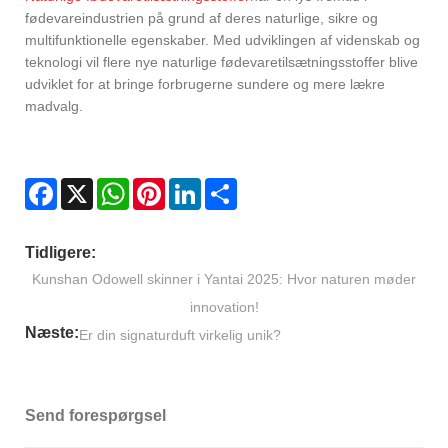
fødevareindustrien på grund af deres naturlige, sikre og
multifunktionelle egenskaber. Med udviklingen af ​​videnskab og
teknologi vil flere nye naturlige fødevaretilsætningsstoffer blive
udviklet for at bringe forbrugerne sundere og mere lækre
madvalg.
Facebook
X
WhatsApp
Pinterest
LinkedIn
Share
Tidligere:
Kunshan Odowell skinner i Yantai 2025: Hvor naturen møder
innovation!
Næste:
Er din signaturduft virkelig unik?
Send forespørgsel