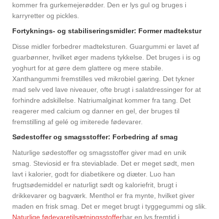
kommer fra gurkemejerødder. Den er lys gul og bruges i
karryretter og pickles.
Fortyknings- og stabiliseringsmidler: Former madtekstur
Disse midler forbedrer madteksturen. Guargummi er lavet af
guarbønner, hvilket øger madens tykkelse. Det bruges i is og
yoghurt for at gøre dem glattere og mere stabile.
Xanthangummi fremstilles ved mikrobiel gæring. Det tykner
mad selv ved lave niveauer, ofte brugt i salatdressinger for at
forhindre adskillelse. Natriumalginat kommer fra tang. Det
reagerer med calcium og danner en gel, der bruges til
fremstilling af gelé og imiterede fødevarer.
Sødestoffer og smagsstoffer: Forbedring af smag
Naturlige sødestoffer og smagsstoffer giver mad en unik
smag. Steviosid er fra steviablade. Det er meget sødt, men
lavt i kalorier, godt for diabetikere og diæter. Luo han
frugtsødemiddel er naturligt sødt og kaloriefrit, brugt i
drikkevarer og bagværk. Menthol er fra mynte, hvilket giver
maden en frisk smag. Det er meget brugt i tyggegummi og slik.
Naturlige fødevaretilsætningsstoffer
har en lys fremtid i