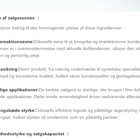
e af salgssucces ：
ktorer bidrog til den fremragende ydelse af disse ingredienser:
sreaktionsevne:
Odowells evne til at foregribe og imødekomme kunder
enser er i overensstemmelse med aktuelle dufttendenser, såsom den stig
i og personlig pleje.
tssikring:
Hvert produkt, fra naturlig cedertræolie til syntetiske speci
hed og konsistente kvalitet, hvilket sikrer kundeloyalitet og gentagelses
lige applikationer:
De bedste sælgere er alsidige, der bruges i fine duf
elle applikationer. Dette brede anvendelighed driver vedvarende eftersp
ingskæde styrke:
Odowells effektive logistik og pålidelige lagerstyring 
rgsel, hvilket styrker sit omdømme som en pålidelig partner.
mhedsstyrke og salgskapacitet ：