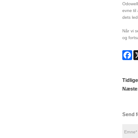
Odowell
evne til
dets led
Når vi s
og forts
Fa
Tidlige
Næste
Send f