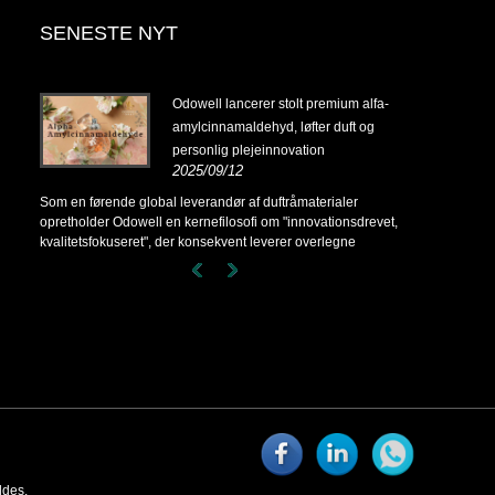
SENESTE NYT
14-
Odowell lancerer stolt premium alfa-
amylcinnamaldehyd, løfter duft og
personlig plejeinnovation
2025/09/12
14-
Som en førende global leverandør af duftråmaterialer
opretholder Odowell en kernefilosofi om "innovationsdrevet,
kvalitetsfokuseret", der konsekvent leverer overlegne
duftløsninger til kunder over hele verden.
ldes.