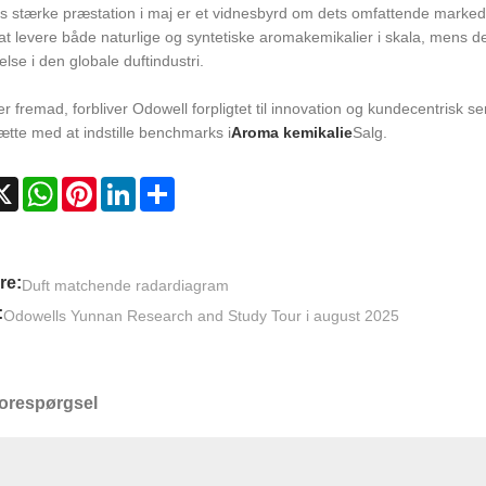
s stærke præstation i maj er et vidnesbyrd om dets omfattende marked
 at levere både naturlige og syntetiske aromakemikalier i skala, mens 
else i den globale duftindustri.
er fremad, forbliver Odowell forpligtet til innovation og kundecentrisk s
ætte med at indstille benchmarks i
Aroma kemikalie
Salg.
cebook
X
WhatsApp
Pinterest
LinkedIn
Share
re:
Duft matchende radardiagram
:
Odowells Yunnan Research and Study Tour i august 2025
orespørgsel