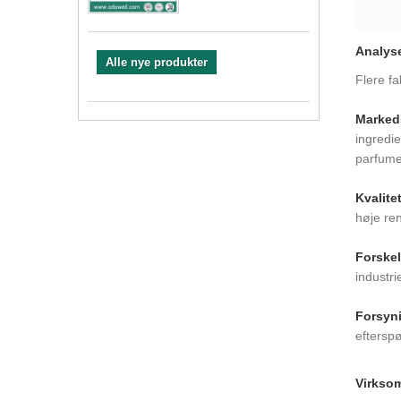
Analys
Alle nye produkter
Flere fa
Marked
ingredi
parfumer
Kvalite
høje ren
Forskel
industri
Forsyn
efterspø
Virkso