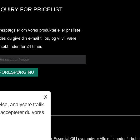
NQUIRY FOR PRICELIST
Odowell-markedsprisliste-2025.6.
respørgsler om vores produkter eller prisliste
2025.07.25
des du give din e-mail til os, og vi vil være i
2025/07/25
ntakt inden for 24 timer.
Odowell-markedsprisliste-2025.6.
2025.07.25
X
lse, analysere trafik
 accepterer du vores
roma Ingredient Producenter, Essential Oil Leverandører Alle rettigheder forbeho