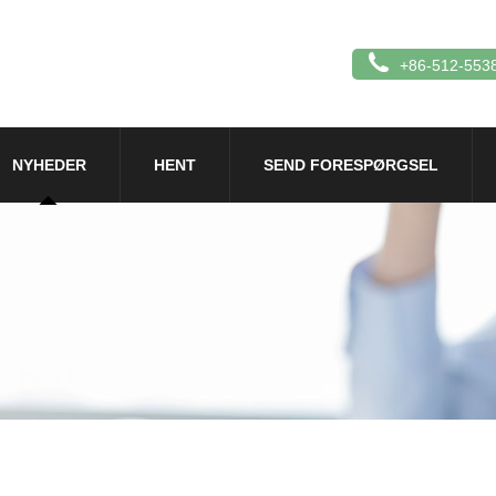
+86-512-553
NYHEDER
HENT
SEND FORESPØRGSEL