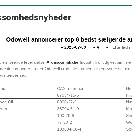
ksomhedsnyheder
Odowell annoncerer top 6 bedst sælgende ar
●
2025-07-09
●
4
●
Efterlad 
, en førende leverandør i
Aromakemikalier
Industri har udgivet sin list
ræstation understreger Odowells robuste markedstilstedeværelse, ekstra
ens tendenser.
ens
CAS -nummer
Nø
e
67634-15-5
Fr
ood Oil
8000-27-9
Nat
ran
33704-61-9
Mus
100-79-8
Sl
77-53-2
Wo
103694-68-4
Sø