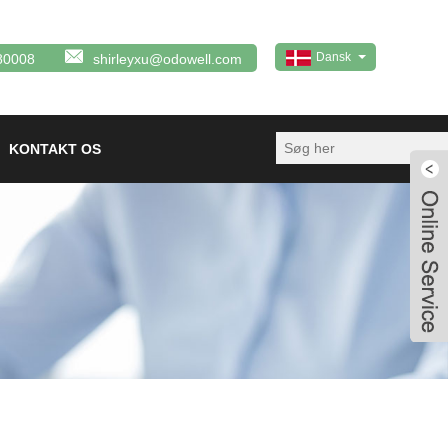
Dansk
80008
shirleyxu@odowell.com
KONTAKT OS