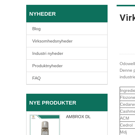
NYHEDER
Vir
Blog
Virksomhedsnyheder
Industri nyheder
Odowell
Produktnyheder
Denne p
industri
FAQ
Ingredi
Flozon
NYE PRODUKTER
Cedarw
Cashme
AMBROX DL
ACM
Cedrol
Mdj