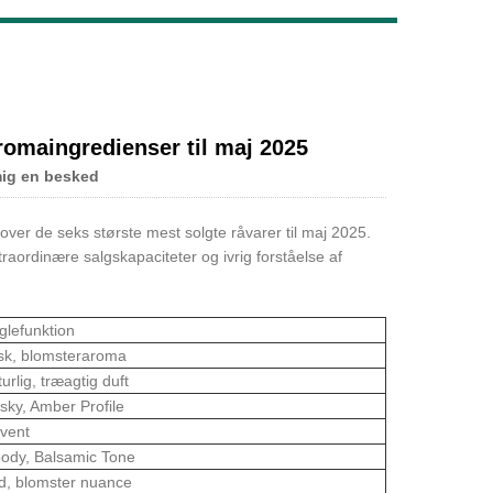
Live
omaingredienser til maj 2025
mig en besked
e over de seks største mest solgte råvarer til maj 2025.
ordinære salgskapaciteter og ivrig forståelse af
glefunktion
isk, blomsteraroma
urlig, træagtig duft
ky, Amber Profile
ovent
ody, Balsamic Tone
d, blomster nuance