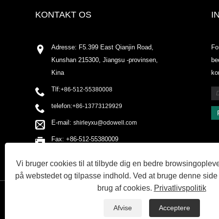
KONTAKT OS
I
Adresse: F5.399 East Qianjin Road,
Fo
Kunshan 215300, Jiangsu -provinsen,
be
Kina
ko
Tlf:
+86-512-55380008
telefon:
+86-13773129929
E-mail:
shirleyxu@odowell.com
Fax: +86-512-55380009
Vi bruger cookies til at tilbyde dig en bedre browsingopleve
på webstedet og tilpasse indhold. Ved at bruge denne side
brug af cookies.
Privatlivspolitik
LINKS
SITEMAP
RSS
XML
PRIVACY POLICY
Afvise
Acceptere
Copyright © 2020 Kunshan Odowell co., Ltd - China Aroma Chemical, A