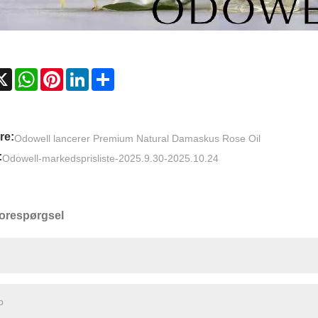
cebook
X
WhatsApp
Pinterest
LinkedIn
Share
re:
Odowell lancerer Premium Natural Damaskus Rose Oil
:
Odowell-markedsprisliste-2025.9.30-2025.10.24
orespørgsel