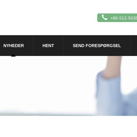
+86-512-553
NYHEDER
HENT
SEND FORESPØRGSEL