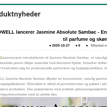
duktnyheder
WELL lancerer Jasmine Absolute Sambac - En
til parfume og skø
●
2025-10-27
●
6
●
Efterlad 
LL
annoncerer introduktionen af ​​Jasmine Absolute Sambac, et naturlig
solutte jasmin tilføjer autentisk hvid-blomstret dybde, forbedrer duften
et foretrukket valg for professionelle parfumører og hudplejeudviklere, 
 Jasmine Absolute Sambac tilbyder en koncentreret, naturlig jasmina
apiapplikationer. Ekstraktet er afledt af jasminblomster og pakket i al
 større produktion. Den præsenteres med praktisk opbevaringsvejlednin
ringsvirksomheder med at udvikle den.