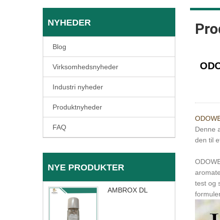
NYHEDER
Pro
Blog
ODO
Virksomhedsnyheder
Industri nyheder
Produktnyheder
ODOWE
FAQ
Denne ab
den til 
ODOWELL
NYE PRODUKTER
aromater
test og
AMBROX DL
formule