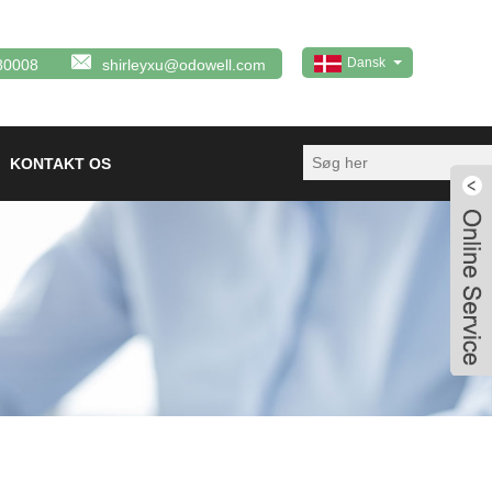
Dansk
80008
shirleyxu@odowell.com
KONTAKT OS