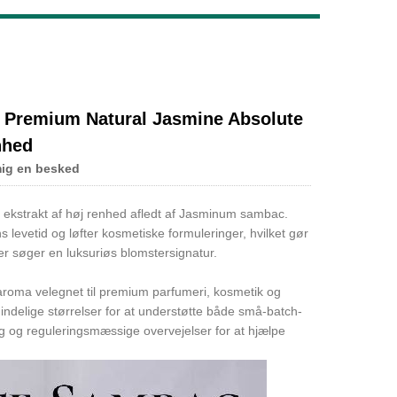
Live
 Premium Natural Jasmine Absolute
nhed
mig en besked
t ekstrakt af høj renhed afledt af Jasminum sambac.
s levetid og løfter kosmetiske formuleringer, hvilket gør
der søger en luksuriøs blomstersignatur.
roma velegnet til premium parfumeri, kosmetik og
mindelige størrelser for at understøtte både små-batch-
g og reguleringsmæssige overvejelser for at hjælpe