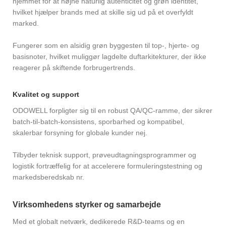
hjemmet for at højne naturlig autenticitet og grøn identitet,
hvilket hjælper brands med at skille sig ud på et overfyldt
marked.
Fungerer som en alsidig grøn byggesten til top-, hjerte- og
basisnoter, hvilket muliggør lagdelte duftarkitekturer, der ikke
reagerer på skiftende forbrugertrends.
Kvalitet og support
ODOWELL forpligter sig til en robust QA/QC-ramme, der sikrer
batch-til-batch-konsistens, sporbarhed og kompatibel,
skalerbar forsyning for globale kunder nej.
Tilbyder teknisk support, prøveudtagningsprogrammer og
logistik fortræffelig for at accelerere formuleringstestning og
markedsberedskab nr.
Virksomhedens styrker og samarbejde
Med et globalt netværk, dedikerede R&D-teams og en