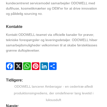
kundecentreret servicemodel samarbejder ODOWELL med
dufthuse, kosmetikmærker og OEM'er for at drive innovation
og pålidelig sourcing no .
Kontakte
Kontakt ODOWELL-teamet via officielle kanaler for prøver,
tekniske forespørgsler og leveringsdetaljer. ODOWELL hilser
samarbejdsmuligheder velkommen til at skabe førsteklasses
grønne duftoplevelser.
Facebook
X
WhatsApp
Pinterest
LinkedIn
Share
Tidligere:
ODOWELL lancerer Amberagar - en cedertræ-afledt
produktionsingrediens, der omdefinerer lang levetid i
luksusduft
Næste: