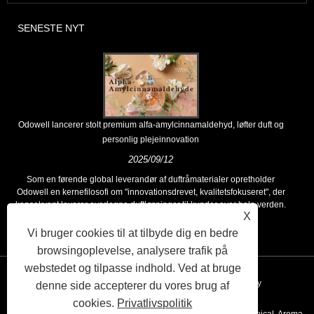
SENESTE NYT
Odowell lancerer stolt premium alfa-amylcinnamaldehyd, løfter duft og
personlig plejeinnovation
2025/09/12
Som en førende global leverandør af duftråmaterialer opretholder
Odowell en kernefilosofi om "innovationsdrevet, kvalitetsfokuseret", der
konsekvent leverer overlegne duftløsninger til kunder over hele verden.
X
Vi bruger cookies til at tilbyde dig en bedre
browsingoplevelse, analysere trafik på
webstedet og tilpasse indhold. Ved at bruge
Links
Sitemap
RSS
XML
Privacy Policy
denne side accepterer du vores brug af
cookies.
Privatlivspolitik