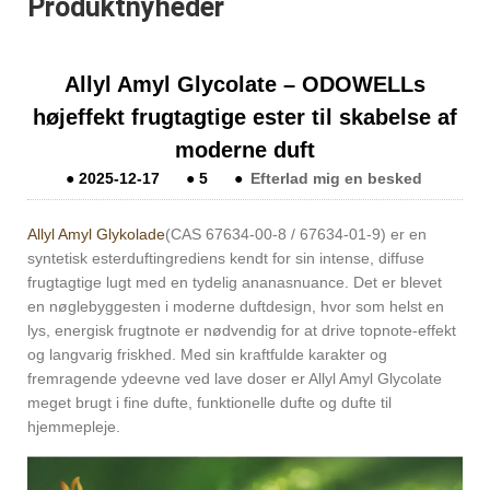
Produktnyheder
Allyl Amyl Glycolate – ODOWELLs
højeffekt frugtagtige ester til skabelse af
moderne duft
●
2025-12-17
●
5
●
Efterlad mig en besked
Allyl Amyl Glykolade
(CAS 67634‑00‑8 / 67634‑01‑9) er en
syntetisk esterduftingrediens kendt for sin intense, diffuse
frugtagtige lugt med en tydelig ananasnuance. Det er blevet
en nøglebyggesten i moderne duftdesign, hvor som helst en
lys, energisk frugtnote er nødvendig for at drive topnote-effekt
og langvarig friskhed. Med sin kraftfulde karakter og
fremragende ydeevne ved lave doser er Allyl Amyl Glycolate
meget brugt i fine dufte, funktionelle dufte og dufte til
hjemmepleje.