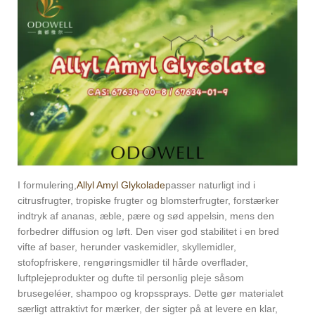
I formulering,
Allyl Amyl Glykolade
passer naturligt ind i
citrusfrugter, tropiske frugter og blomsterfrugter, forstærker
indtryk af ananas, æble, pære og sød appelsin, mens den
forbedrer diffusion og løft. Den viser god stabilitet i en bred
vifte af baser, herunder vaskemidler, skyllemidler,
stofopfriskere, rengøringsmidler til hårde overflader,
luftplejeprodukter og dufte til personlig pleje såsom
brusegeléer, shampoo og kropssprays. Dette gør materialet
særligt attraktivt for mærker, der sigter på at levere en klar,