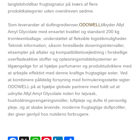
langtidsholdbar frugtsignatur på tværs af flere
produktkategorier uden overdreven sødme.
Som leverandør af duftingredienser,
ODOWELL
tilbyder Allyl
Amyl Glycolate med ensartet kvalitet og standard 200 kg
tromleemballage, understøttet af fleksible logistikmuligheder.
Teknisk information, såsom foreslåede doseringsintervaller,
eksempler på aftaler og kompatibilitetsvejledning i forskellige
overfladeaktive stoffer og opløsningsmiddelsystemer er
tilgængelige for at hjælpe parfumører og produktudviklere med
at arbejde effektivt med denne kraftige frugtagtige ester. Ved
at kombinere pålidelig forsyning med formuleringsstøtte sigter
ODOWELL på at hjælpe globale partnere med fuldt ud at
udnytte Allyl Amyl Glycolate inden for tøjvask,
husholdningsrengøringsmidler, luftpleje og dufte til personlig
pleje, og at skabe levende, moderne frugtagtige duftprofiler,
der giver genlyd hos nutidens forbrugere.
Facebook
X
WhatsApp
Pinterest
LinkedIn
Share