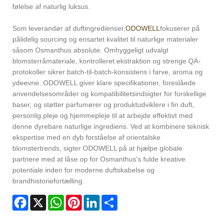
følelse af naturlig luksus.
Som leverandør af duftingredienser,
ODOWELL
fokuserer på
pålidelig sourcing og ensartet kvalitet til naturlige materialer
såsom Osmanthus absolute. Omhyggeligt udvalgt
blomsterråmateriale, kontrolleret ekstraktion og strenge QA-
protokoller sikrer batch-til-batch-konsistens i farve, aroma og
ydeevne. ODOWELL giver klare specifikationer, foreslåede
anvendelsesområder og kompatibilitetsindsigter for forskellige
baser, og støtter parfumører og produktudviklere i fin duft,
personlig pleje og hjemmepleje til at arbejde effektivt med
denne dyrebare naturlige ingrediens. Ved at kombinere teknisk
ekspertise med en dyb forståelse af orientalske
blomstertrends, sigter ODOWELL på at hjælpe globale
partnere med at låse op for Osmanthus's fulde kreative
potentiale inden for moderne duftskabelse og
brandhistoriefortælling.
Facebook
X
WhatsApp
Pinterest
LinkedIn
Share