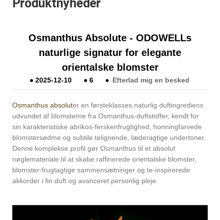
Produktnyheder
Osmanthus Absolute - ODOWELLs
naturlige signatur for elegante
orientalske blomster
●
2025-12-10
●
6
●
Efterlad mig en besked
Osmanthus absolut
er en førsteklasses naturlig duftingrediens
udvundet af blomsterne fra Osmanthus-duftstoffer, kendt for
sin karakteristiske abrikos-ferskenfrugtighed, honningfarvede
blomstersødme og subtile telignende, læderagtige undertoner.
Denne komplekse profil gør Osmanthus til et absolut
nøglemateriale til at skabe raffinerede orientalske blomster,
blomster-frugtagtige sammensætninger og te-inspirerede
akkorder i fin duft og avanceret personlig pleje.