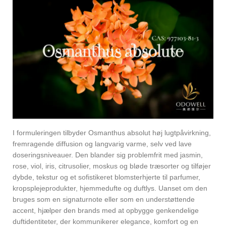
I formuleringen tilbyder Osmanthus absolut høj lugtpåvirkning,
fremragende diffusion og langvarig varme, selv ved lave
doseringsniveauer. Den blander sig problemfrit med jasmin,
rose, viol, iris, citrusolier, moskus og bløde træsorter og tilføjer
dybde, tekstur og et sofistikeret blomsterhjerte til parfumer,
kropsplejeprodukter, hjemmedufte og duftlys. Uanset om den
bruges som en signaturnote eller som en understøttende
accent, hjælper den brands med at opbygge genkendelige
duftidentiteter, der kommunikerer elegance, komfort og en