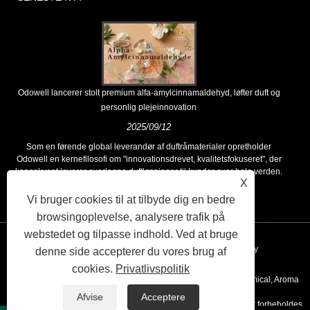
Odowell lancerer stolt premium alfa-amylcinnamaldehyd, løfter duft og
personlig plejeinnovation
2025/09/12
Som en førende global leverandør af duftråmaterialer opretholder
Odowell en kernefilosofi om "innovationsdrevet, kvalitetsfokuseret", der
konsekvent leverer overlegne duftløsninger til kunder over hele verden.
X
Vi bruger cookies til at tilbyde dig en bedre
browsingoplevelse, analysere trafik på
webstedet og tilpasse indhold. Ved at bruge
Links
Sitemap
RSS
XML
Privacy Policy
denne side accepterer du vores brug af
cookies.
Privatlivspolitik
Copyright © 2020 Kunshan Odowell co., Ltd - China Aroma Chemical, Aroma
Afvise
Acceptere
Ingredient Producenter, Essential Oil Leverandører Alle rettigheder forbeholdes.