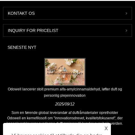
KONTAKT OS
INQUIRY FOR PRICELIST
SENESTE NYT
Odowell lancerer stolt premium alfa-amylcinnamaldehyd, løfter duft og
personlig plejeinnovation
2025/09/12
Som en førende global leverandør af duftråmaterialer opretholder
Odowell en kernefilosofi om "innovationsdrevet, kvalitetsfokuseret", der
konsekvent leverer overlegne duftløsninger til kunder over hele verden.
X