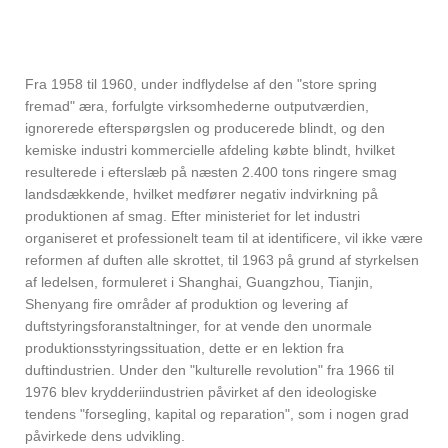
Fra 1958 til 1960, under indflydelse af den "store spring
fremad" æra, forfulgte virksomhederne outputværdien,
ignorerede efterspørgslen og producerede blindt, og den
kemiske industri kommercielle afdeling købte blindt, hvilket
resulterede i efterslæb på næsten 2.400 tons ringere smag
landsdækkende, hvilket medfører negativ indvirkning på
produktionen af ​​smag. Efter ministeriet for let industri
organiseret et professionelt team til at identificere, vil ikke være
reformen af ​​duften alle skrottet, til 1963 på grund af styrkelsen
af ​​ledelsen, formuleret i Shanghai, Guangzhou, Tianjin,
Shenyang fire områder af produktion og levering af
duftstyringsforanstaltninger, for at vende den unormale
produktionsstyringssituation, dette er en lektion fra
duftindustrien. Under den "kulturelle revolution" fra 1966 til
1976 blev krydderiindustrien påvirket af den ideologiske
tendens "forsegling, kapital og reparation", som i nogen grad
påvirkede dens udvikling.