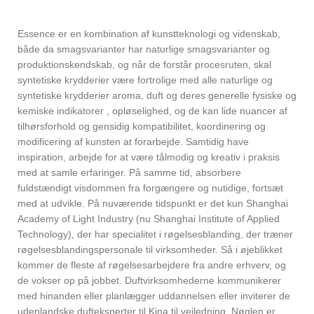
Essence er en kombination af kunstteknologi og videnskab,
både da smagsvarianter har naturlige smagsvarianter og
produktionskendskab, og når de forstår procesruten, skal
syntetiske krydderier være fortrolige med alle naturlige og
syntetiske krydderier aroma, duft og deres generelle fysiske og
kemiske indikatorer , opløselighed, og de kan lide nuancer af
tilhørsforhold og gensidig kompatibilitet, koordinering og
modificering af kunsten at forarbejde. Samtidig have
inspiration, arbejde for at være tålmodig og kreativ i praksis
med at samle erfaringer. På samme tid, absorbere
fuldstændigt visdommen fra forgængere og nutidige, fortsæt
med at udvikle. På nuværende tidspunkt er det kun Shanghai
Academy of Light Industry (nu Shanghai Institute of Applied
Technology), der har specialitet i røgelsesblanding, der træner
røgelsesblandingspersonale til virksomheder. Så i øjeblikket
kommer de fleste af røgelsesarbejdere fra andre erhverv, og
de vokser op på jobbet. Duftvirksomhederne kommunikerer
med hinanden eller planlægger uddannelsen eller inviterer de
udenlandske dufteksperter til Kina til vejledning. Nøglen er