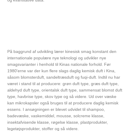
og kvantitative data.
På baggrund af udvikling lærer kinesisk smag konstant den
internationale populære nye teknologi og udvikler nye
smagsvarianter i henhold til Kinas nationale forhold. Før
1980'erne var der kun flere slags daglig kemisk duft i Kina,
såsom blomsterduft, sandeltræsduft og fuqi-duft. Indtil nu har
været i stand til at producere: grøn duft type, græs duft type,
aldehyd duft type, orientalsk duft type, sammensat blomst duft
type, havbrise type, skov type og så videre. Ud over væske
kan mikrokapsler også bruges til at producere daglig kemisk
essens. I ansøgningen er blevet udvidet til shampoo,
badevæske, vaskemiddel, mousse, solcreme klasse,
insektafvisende klasse, røgelse klasse, plastprodukter,
legetøjsprodukter, stoffer og så videre.