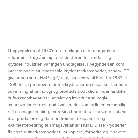
I begyndelsen af ​​1980'erne fremlagde centralregeringen
reformpolitik og åbning, åbnede døren for verden, og
krydderiindustrien var ingen undtagelse. I begyndelsen kom
internationale multinationale krydderivirksomheder, såsom IFF,
givaudan-roure, H&R og Quest, successivt til Kina fra 1983 til
1990 for at promovere deres krydderier og essenser gennem
udveksling af teknologi og produktintroduktion. Indenlandske
duftvirksomheder har udvalgt og introduceret nogle
smagsvarianter med god kvalitet, der kan spille en væsentlig
rolle i smagsblanding, men Kina har endnu ikke været i stand
til at producere og dermed fremme ekspansion og
kvalitetsforbedring af smagsvarianter i Kina. Disse krydderier
fik også duftvirksomheder til at kopiere, forbedre og innovere