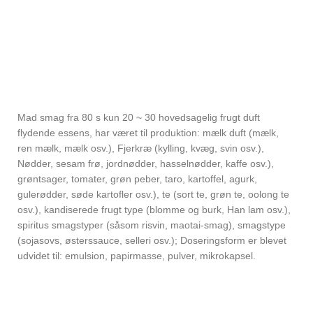
Mad smag fra 80 s kun 20 ~ 30 hovedsagelig frugt duft
flydende essens, har været til produktion: mælk duft (mælk,
ren mælk, mælk osv.), Fjerkræ (kylling, kvæg, svin osv.),
Nødder, sesam frø, jordnødder, hasselnødder, kaffe osv.),
grøntsager, tomater, grøn peber, taro, kartoffel, agurk,
gulerødder, søde kartofler osv.), te (sort te, grøn te, oolong te
osv.), kandiserede frugt type (blomme og burk, Han lam osv.),
spiritus smagstyper (såsom risvin, maotai-smag), smagstype
(sojasovs, østerssauce, selleri osv.); Doseringsform er blevet
udvidet til: emulsion, papirmasse, pulver, mikrokapsel.