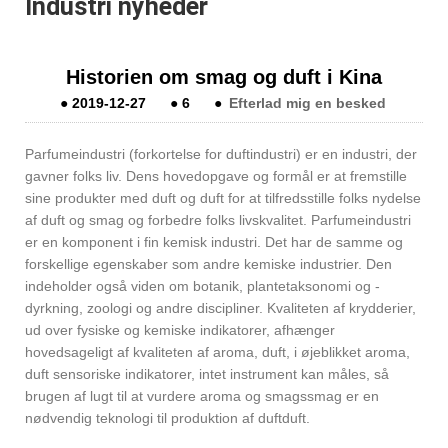
Industri nyheder
Historien om smag og duft i Kina
●
2019-12-27
●
6
●
Efterlad mig en besked
Parfumeindustri (forkortelse for duftindustri) er en industri, der
gavner folks liv. Dens hovedopgave og formål er at fremstille
sine produkter med duft og duft for at tilfredsstille folks nydelse
af duft og smag og forbedre folks livskvalitet. Parfumeindustri
er en komponent i fin kemisk industri. Det har de samme og
forskellige egenskaber som andre kemiske industrier. Den
indeholder også viden om botanik, plantetaksonomi og -
dyrkning, zoologi og andre discipliner. Kvaliteten af ​​krydderier,
ud over fysiske og kemiske indikatorer, afhænger
hovedsageligt af kvaliteten af ​​aroma, duft, i øjeblikket aroma,
duft sensoriske indikatorer, intet instrument kan måles, så
brugen af ​​lugt til at vurdere aroma og smagssmag er en
nødvendig teknologi til produktion af duftduft.