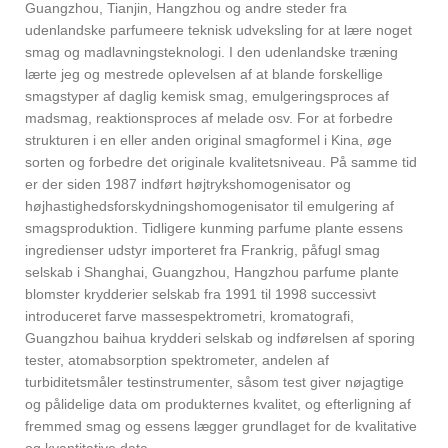
Guangzhou, Tianjin, Hangzhou og andre steder fra
udenlandske parfumeere teknisk udveksling for at lære noget
smag og madlavningsteknologi. I den udenlandske træning
lærte jeg og mestrede oplevelsen af ​​at blande forskellige
smagstyper af daglig kemisk smag, emulgeringsproces af
madsmag, reaktionsproces af melade osv. For at forbedre
strukturen i en eller anden original smagformel i Kina, øge
sorten og forbedre det originale kvalitetsniveau. På samme tid
er der siden 1987 indført højtrykshomogenisator og
højhastighedsforskydningshomogenisator til emulgering af
smagsproduktion. Tidligere kunming parfume plante essens
ingredienser udstyr importeret fra Frankrig, påfugl smag
selskab i Shanghai, Guangzhou, Hangzhou parfume plante
blomster krydderier selskab fra 1991 til 1998 successivt
introduceret farve massespektrometri, kromatografi,
Guangzhou baihua krydderi selskab og indførelsen af ​​sporing
tester, atomabsorption spektrometer, andelen af ​​
turbiditetsmåler testinstrumenter, såsom test giver nøjagtige
og pålidelige data om produkternes kvalitet, og efterligning af
fremmed smag og essens lægger grundlaget for de kvalitative