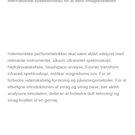
internationale kvalitetsniveau for at sikre smagskvaliteten.
Indenlandske parfumefabrikker skal være aktivt udstyret med
relevante instrumenter, såsom ultraviolet spektroskopi,
højtryksvæskefase, headspace-analyse, Fourier transform
infrarød spektroskopi, nuklear magnetisme osv. For at
forbedre videnskabelig forskning og påvisningsmetoder. For at
efterligne introduktionen af ​​smag og smag base, bør aktivt
analysere simulation, dette er at forbedre duft teknologi og
smag kvalitet af en genvej.