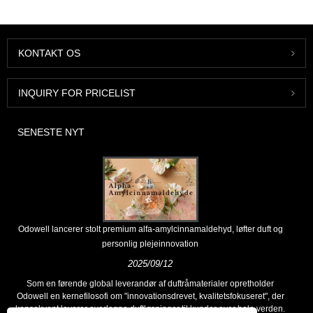
KONTAKT OS
INQUIRY FOR PRICELIST
SENESTE NYT
Odowell lancerer stolt premium alfa-amylcinnamaldehyd, løfter duft og
personlig plejeinnovation
2025/09/12
Som en førende global leverandør af duftråmaterialer opretholder
Odowell en kernefilosofi om "innovationsdrevet, kvalitetsfokuseret", der
konsekvent leverer overlegne duftløsninger til kunder over hele verden.