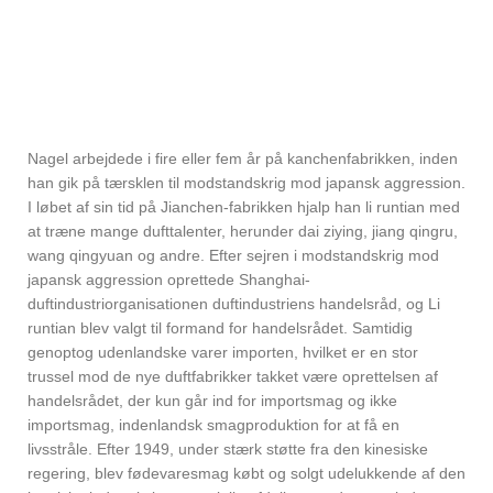
Nagel arbejdede i fire eller fem år på kanchenfabrikken, inden
han gik på tærsklen til modstandskrig mod japansk aggression.
I løbet af sin tid på Jianchen-fabrikken hjalp han li runtian med
at træne mange dufttalenter, herunder dai ziying, jiang qingru,
wang qingyuan og andre. Efter sejren i modstandskrig mod
japansk aggression oprettede Shanghai-
duftindustriorganisationen duftindustriens handelsråd, og Li
runtian blev valgt til formand for handelsrådet. Samtidig
genoptog udenlandske varer importen, hvilket er en stor
trussel mod de nye duftfabrikker takket være oprettelsen af ​​
handelsrådet, der kun går ind for importsmag og ikke
importsmag, indenlandsk smagproduktion for at få en
livsstråle. Efter 1949, under stærk støtte fra den kinesiske
regering, blev fødevaresmag købt og solgt udelukkende af den