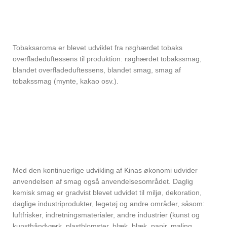
Tobaksaroma er blevet udviklet fra røghærdet tobaks
overfladeduftessens til produktion: røghærdet tobakssmag,
blandet overfladeduftessens, blandet smag, smag af
tobakssmag (mynte, kakao osv.).
Med den kontinuerlige udvikling af Kinas økonomi udvider
anvendelsen af ​​smag også anvendelsesområdet. Daglig
kemisk smag er gradvist blevet udvidet til miljø, dekoration,
daglige industriprodukter, legetøj og andre områder, såsom:
luftfrisker, indretningsmaterialer, andre industrier (kunst og
kunsthåndværk, plastblomster, blæk, blæk, papir, maling,