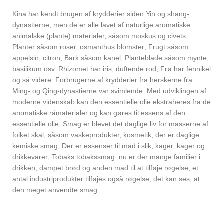
Kina har kendt brugen af ​​krydderier siden Yin og shang-
dynastierne, men de er alle lavet af naturlige aromatiske
animalske (plante) materialer, såsom moskus og civets.
Planter såsom roser, osmanthus blomster; Frugt såsom
appelsin, citron; Bark såsom kanel; Planteblade såsom mynte,
basilikum osv. Rhizomet har iris, duftende rod; Frø har fennikel
og så videre. Forbrugerne af krydderier fra herskerne fra
Ming- og Qing-dynastierne var svimlende. Med udviklingen af ​​
moderne videnskab kan den essentielle olie ekstraheres fra de
aromatiske råmaterialer og kan gøres til essens af den
essentielle olie. Smag er blevet det daglige liv for masserne af
folket skal, såsom vaskeprodukter, kosmetik, der er daglige
kemiske smag; Der er essenser til mad i slik, kager, kager og
drikkevarer; Tobaks tobakssmag: nu er der mange familier i
drikken, dampet brød og anden mad til at tilføje røgelse, et
antal industriprodukter tilføjes også røgelse, det kan ses, at
den meget anvendte smag.