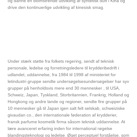
og danne en blomstrende udvikling af syntetisk duft i Kina og
drive den kontinuerlige udvikling af kinesisk smag.
Under stærk støtte fra folkets regering, sendt af teknisk
personale, ledelse og forretningsledere til krydderibedrift i
udlandet, uddannelse, fra 1984 til 1998 af ministeriet for
letindustri gruppe sendte undersøgelsesundersøgelser har syv
grupper på henholdsvis mere end 30 mennesker , til USA,
Schweiz, Japan, Tyskland, Storbritannien, Frankrig, Holland og
Hongkong og andre lande og regioner, sendte fire grupper på
10 mennesker gå til Japan igen salt felt selskab, schweiziske
givaudan co., den internationale føderation af krydderier,
fransk parfume kosmetik firma såsom teknisk uddannelse. At
lære avanceret erfaring inden for international røgelse
blandingsteknologi og ledelse. Øget perceptuel forståelse, som