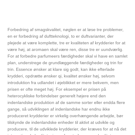
Forbedring af smagskvalitet, nøglen er at løse tre problemer,
en er forbedring af duftteknologi, to er duftvarianter, der
plejede at være komplette, tre er kvaliteten af ​​krydderier for at
være høj, at aromaen skal være ren, disse tre er uundværlig.
For at forbedre parfumeers færdigheder skal vi have en samlet
plan, understrege de grundlæggende færdigheder og trin for
trin. Essence ønsker at klare sig godt, kan ikke efterlade
krydderi, opdrætte ønsker qi, kvalitet ønsker høj, selvom
introduktion fra udlandet i øjeblikket er mere bekvem, men
prisen er ofte meget høj. For eksempel er prisen på
heterocykliske forbindelser generelt højere end den
indenlandske produktion af de samme sorter eller endda flere
gange, så udviklingen af ​​indenlandske har endnu ikke
produceret krydderier er virkelig overhængende arbejde, bør
tilskynde de indenlandske enheder til aktivt at udvikle og
producere, til de udviklede krydderier, der kræves for at nå det