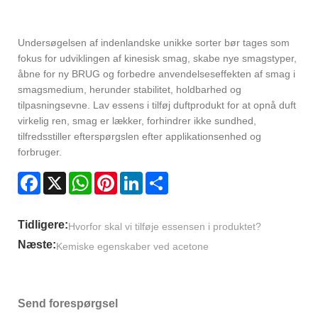
Undersøgelsen af ​​indenlandske unikke sorter bør tages som
fokus for udviklingen af ​​kinesisk smag, skabe nye smagstyper,
åbne for ny BRUG og forbedre anvendelseseffekten af ​​smag i
smagsmedium, herunder stabilitet, holdbarhed og
tilpasningsevne. Lav essens i tilføj duftprodukt for at opnå duft
virkelig ren, smag er lækker, forhindrer ikke sundhed,
tilfredsstiller efterspørgslen efter applikationsenhed og
forbruger.
Facebook
X
WhatsApp
Pinterest
LinkedIn
Share
Tidligere:
Hvorfor skal vi tilføje essensen i produktet?
Næste:
Kemiske egenskaber ved acetone
Send forespørgsel