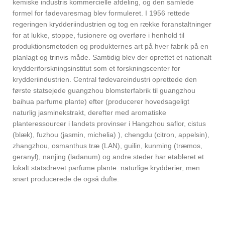
kemiske industris kommercielle afdeling, og den samlede
formel for fødevaresmag blev formuleret. I 1956 rettede
regeringen krydderiindustrien og tog en række foranstaltninger
for at lukke, stoppe, fusionere og overføre i henhold til
produktionsmetoden og produkternes art på hver fabrik på en
planlagt og trinvis måde. Samtidig blev der oprettet et nationalt
krydderiforskningsinstitut som et forskningscenter for
krydderiindustrien. Central fødevareindustri oprettede den
første statsejede guangzhou blomsterfabrik til guangzhou
baihua parfume plante) efter (producerer hovedsageligt
naturlig jasminekstrakt, derefter med aromatiske
planteressourcer i landets provinser i Hangzhou saflor, cistus
(blæk), fuzhou (jasmin, michelia) ), chengdu (citron, appelsin),
zhangzhou, osmanthus træ (LAN), guilin, kunming (træmos,
geranyl), nanjing (ladanum) og andre steder har etableret et
lokalt statsdrevet parfume plante. naturlige krydderier, men
snart producerede de også dufte.