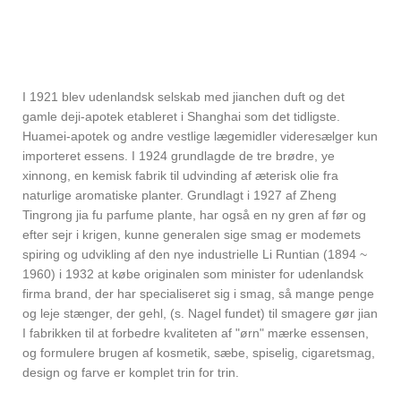
I 1921 blev udenlandsk selskab med jianchen duft og det
gamle deji-apotek etableret i Shanghai som det tidligste.
Huamei-apotek og andre vestlige lægemidler videresælger kun
importeret essens. I 1924 grundlagde de tre brødre, ye
xinnong, en kemisk fabrik til udvinding af æterisk olie fra
naturlige aromatiske planter. Grundlagt i 1927 af Zheng
Tingrong jia fu parfume plante, har også en ny gren af ​​før og
efter sejr i krigen, kunne generalen sige smag er modemets
spiring og udvikling af den nye industrielle Li Runtian (1894 ~
1960) i 1932 at købe originalen som minister for udenlandsk
firma brand, der har specialiseret sig i smag, så mange penge
og leje stænger, der gehl, (s. Nagel fundet) til smagere gør jian
I fabrikken til at forbedre kvaliteten af ​​"ørn" mærke essensen,
og formulere brugen af ​​kosmetik, sæbe, spiselig, cigaretsmag,
design og farve er komplet trin for trin.