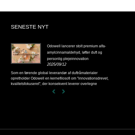
SENESTE NYT
14-
Odowell lancerer stolt premium alfa-
amylcinnamaldehyd, løfter duft og
personlig plejeinnovation
2025/09/12
14-
Som en førende global leverandør af duftråmaterialer
opretholder Odowell en kernefilosofi om "innovationsdrevet,
kvalitetsfokuseret", der konsekvent leverer overlegne
duftløsninger til kunder over hele verden.