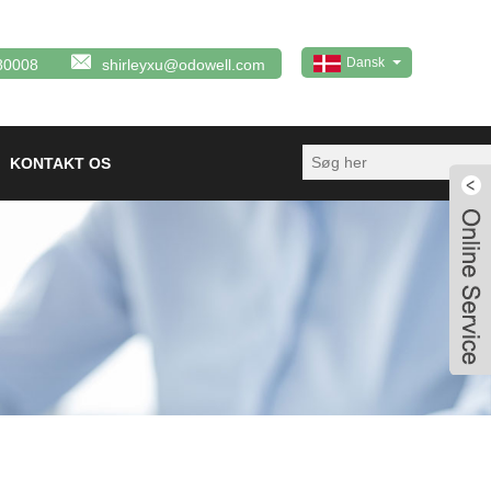
Dansk
80008
shirleyxu@odowell.com
KONTAKT OS