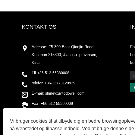
KONTAKT OS
I
Adresse: F5.399 East Qianjin Road,
Fo
Kunshan 215300, Jiangsu -provinsen,
be
Kina
ko
Tlf:
+86-512-55380008
telefon:
+86-13773129929
E-mail:
shirleyxu@odowell.com
Fax: +86-512-55380009
Vi bruger cookies til at tilbyde dig en bedre browsingopleve
på webstedet og tilpasse indhold. Ved at bruge denne side