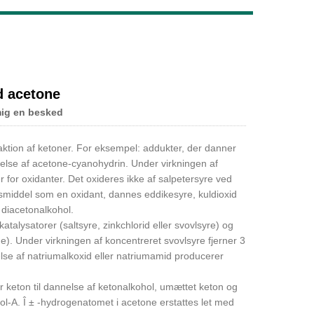
Live
d acetone
mig en besked
eaktion af ketoner. For eksempel: addukter, der danner
lse af acetone-cyanohydrin. Under virkningen af ​​
r for oxidanter. Det oxideres ikke af salpetersyre ved
smiddel som en oxidant, dannes eddikesyre, kuldioxid
 diacetonalkohol.
talysatorer (saltsyre, zinkchlorid eller svovlsyre) og
). Under virkningen af ​​koncentreret svovlsyre fjerner 3
else af natriumalkoxid eller natriumamid producerer
 keton til dannelse af ketonalkohol, umættet keton og
ol-A. Î ± -hydrogenatomet i acetone erstattes let med