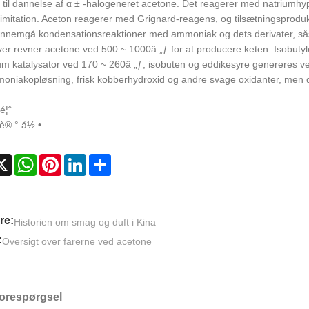
til dannelse af α ± -halogeneret acetone. Det reagerer med natriumhypo
imitation. Aceton reagerer med Grignard-reagens, og tilsætningsprodukt
nnemgå kondensationsreaktioner med ammoniak og dets derivater, sås
er revner acetone ved 500 ~ 1000â „ƒ for at producere keten. Isobuty
um katalysator ved 170 ~ 260â „ƒ; isobuten og eddikesyre genereres v
oniakopløsning, frisk kobberhydroxid og andre svage oxidanter, men de
é¦ˆ
²è® ° å½ •
cebook
X
WhatsApp
Pinterest
LinkedIn
Share
re:
Historien om smag og duft i Kina
:
Oversigt over farerne ved acetone
orespørgsel