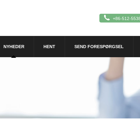
+86-512-553
NYHEDER
HENT
SEND FORESPØRGSEL