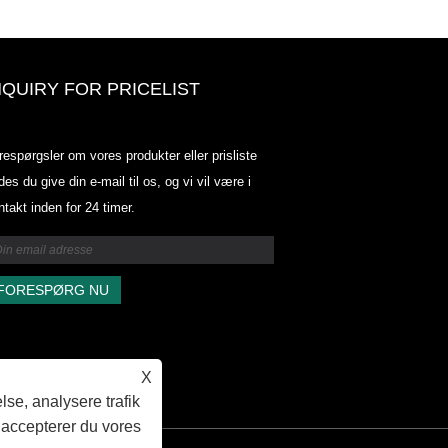
NQUIRY FOR PRICELIST
Odowell-markedsprisliste-2025.6.
respørgsler om vores produkter eller prisliste
2025.07.25
des du give din e-mail til os, og vi vil være i
2025/07/25
ntakt inden for 24 timer.
Odowell-markedsprisliste-2025.6.
2025.07.25
X
lse, analysere trafik
 accepterer du vores