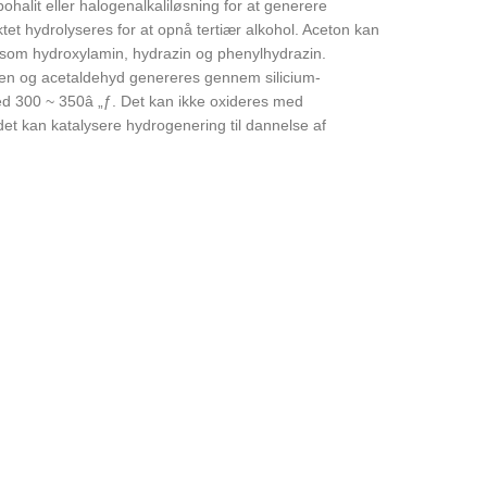
halit eller halogenalkaliløsning for at generere
et hydrolyseres for at opnå tertiær alkohol. Aceton kan
om hydroxylamin, hydrazin og phenylhydrazin.
len og acetaldehyd genereres gennem silicium-
ed 300 ~ 350â „ƒ. Det kan ikke oxideres med
t kan katalysere hydrogenering til dannelse af