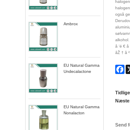
halogen 
halogen
også ge
Derudov
Ambrox
alumini
sølvamm
alkohol.
å ‘é € å 
åŽ † å 
EU Natural Gamma
Fa
Undecalactone
Tidlige
Næste
EU Natural Gamma
Nonalacton
Send f