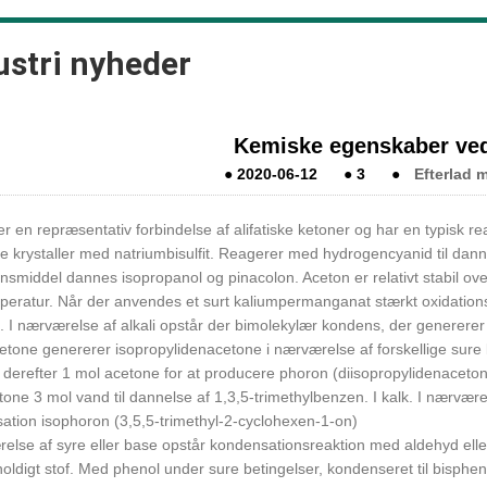
ustri nyheder
Kemiske egenskaber ve
●
2020-06-12
●
3
●
Efterlad 
r en repræsentativ forbindelse af alifatiske ketoner og har en typisk r
e krystaller med natriumbisulfit. Reagerer med hydrogencyanid til danne
nsmiddel dannes isopropanol og pinacolon. Aceton er relativt stabil ove
peratur. Når der anvendes et surt kaliumpermanganat stærkt oxidation
. I nærværelse af alkali opstår der bimolekylær kondens, der genererer
tone genererer isopropylidenacetone i nærværelse af forskellige sure ka
r derefter 1 mol acetone for at producere phoron (diisopropylidenacetone
one 3 mol vand til dannelse af 1,3,5-trimethylbenzen. I kalk. I nærvær
ation isophoron (3,5,5-trimethyl-2-cyclohexen-1-on)
relse af syre eller base opstår kondensationsreaktion med aldehyd eller
oldigt stof. Med phenol under sure betingelser, kondenseret til bisphen