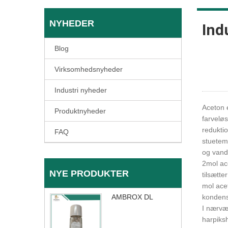
NYHEDER
Ind
Blog
Virksomhedsnyheder
Industri nyheder
Aceton e
Produktnyheder
farveløs
reduktio
FAQ
stuetem
og vand
2mol ace
NYE PRODUKTER
tilsætte
mol acet
AMBROX DL
kondens
I nærvæ
harpiksh