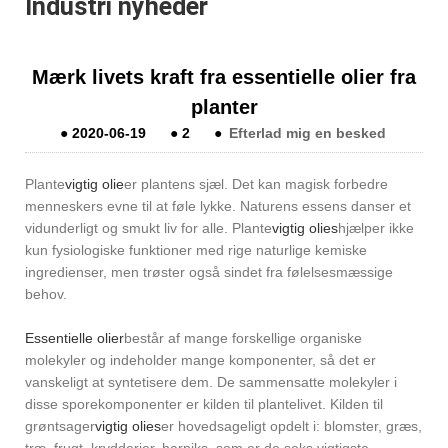
Industri nyheder
Mærk livets kraft fra essentielle olier fra
planter
●
2020-06-19
●
2
●
Efterlad mig en besked
Plante
vigtig olie
er plantens sjæl. Det kan magisk forbedre
menneskers evne til at føle lykke. Naturens essens danser et
vidunderligt og smukt liv for alle. Plante
vigtig olies
hjælper ikke
kun fysiologiske funktioner med rige naturlige kemiske
ingredienser, men trøster også sindet fra følelsesmæssige
behov.
Essentielle olier
består af mange forskellige organiske
molekyler og indeholder mange komponenter, så det er
vanskeligt at syntetisere dem. De sammensatte molekyler i
disse sporekomponenter er kilden til plantelivet. Kilden til
grøntsager
vigtig olies
er hovedsageligt opdelt i: blomster, græs,