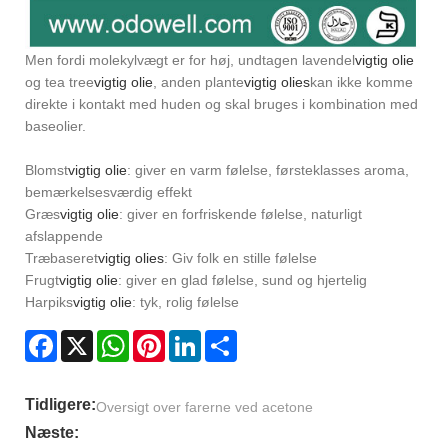
Men fordi molekylvægt er for høj, undtagen lavendel
vigtig olie
og tea tree
vigtig olie
, anden plante
vigtig olies
kan ikke komme
direkte i kontakt med huden og skal bruges i kombination med
baseolier.
Blomst
vigtig olie
: giver en varm følelse, førsteklasses aroma,
bemærkelsesværdig effekt
Græs
vigtig olie
: giver en forfriskende følelse, naturligt
afslappende
Træbaseret
vigtig olies
: Giv folk en stille følelse
Frugt
vigtig olie
: giver en glad følelse, sund og hjertelig
Harpiks
vigtig olie
: tyk, rolig følelse
Facebook
X
WhatsApp
Pinterest
LinkedIn
Share
Tidligere:
Oversigt over farerne ved acetone
Næste: