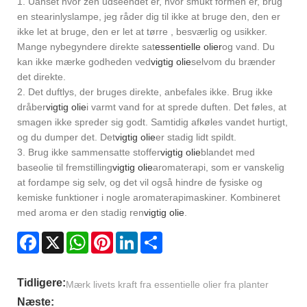
1.
Uanset hvor zen udseendet er, hvor smukt formen er, brug
en stearinlyslampe, jeg råder dig til ikke at bruge den, den er
ikke let at bruge, den er let at tørre , besværlig og usikker.
Mange nybegyndere direkte sat
essentielle olier
og vand. Du
kan ikke mærke godheden ved
vigtig olie
selvom du brænder
det direkte.
2.
Det duftlys, der bruges direkte, anbefales ikke. Brug ikke
dråber
vigtig olie
i varmt vand for at sprede duften. Det føles, at
smagen ikke spreder sig godt. Samtidig afkøles vandet hurtigt,
og du dumper det. Det
vigtig olie
er stadig lidt spildt.
3. Brug ikke sammensatte stoffer
vigtig olie
blandet med
baseolie til fremstilling
vigtig olie
aromaterapi, som er vanskelig
at fordampe sig selv, og det vil også hindre de fysiske og
kemiske funktioner i nogle aromaterapimaskiner. Kombineret
med aroma er den stadig ren
vigtig olie
.
Facebook
X
WhatsApp
Pinterest
LinkedIn
Share
Tidligere:
Mærk livets kraft fra essentielle olier fra planter
Næste: