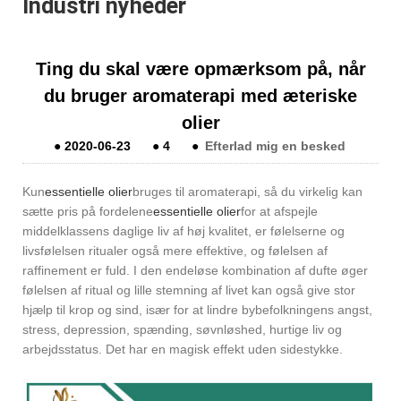
Industri nyheder
Ting du skal være opmærksom på, når
du bruger aromaterapi med æteriske
olier
●
2020-06-23
●
4
●
Efterlad mig en besked
Kun
essentielle olier
bruges til aromaterapi, så du virkelig kan
sætte pris på fordelene
essentielle olier
for at afspejle
middelklassens daglige liv af høj kvalitet, er følelserne og
livsfølelsen ritualer også mere effektive, og følelsen af ​​
raffinement er fuld. I den endeløse kombination af dufte øger
følelsen af ​​ritual og lille stemning af livet kan også give stor
hjælp til krop og sind, især for at lindre bybefolkningens angst,
stress, depression, spænding, søvnløshed, hurtige liv og
arbejdsstatus. Det har en magisk effekt uden sidestykke.