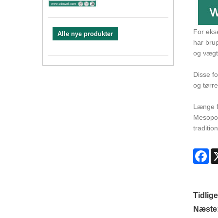
For ekse
Alle nye produkter
har bru
og vægt 
Disse f
og tørre
Længe f
Mesopota
traditio
Fa
Tidlige
Næste