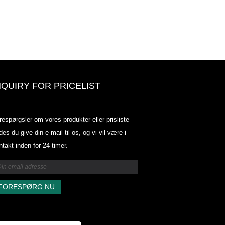
NQUIRY FOR PRICELIST
Odowell-markedsprisliste-2025.6.
respørgsler om vores produkter eller prisliste
2025.07.25
des du give din e-mail til os, og vi vil være i
2025/07/25
ntakt inden for 24 timer.
Odowell-markedsprisliste-2025.6.
2025.07.25