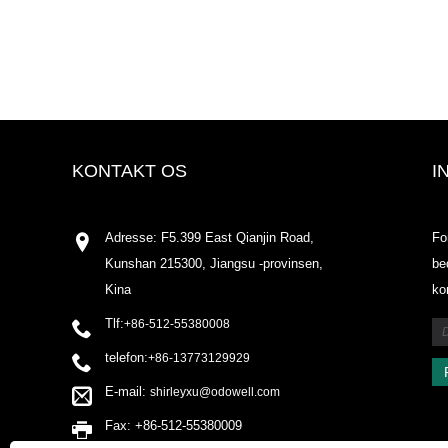
KONTAKT OS
I
Adresse: F5.399 East Qianjin Road,
Fo
Kunshan 215300, Jiangsu -provinsen,
be
Kina
ko
Tlf:
+86-512-55380008
telefon:
+86-13773129929
E-mail:
shirleyxu@odowell.com
Fax: +86-512-55380009