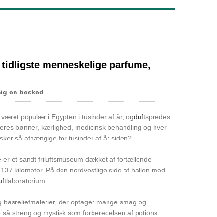
Live
 tidligste menneskelige parfume,
mig en besked
været populær i Egypten i tusinder af år, og
duft
spredes
 deres bønner, kærlighed, medicinsk behandling og hver
esker så afhængige for tusinder af år siden?
e er et sandt friluftsmuseum dækket af fortællende
 137 kilometer. På den nordvestlige side af hallen med
uft
laboratorium.
g basreliefmalerier, der optager mange smag og
e så streng og mystisk som forberedelsen af ​​potions.