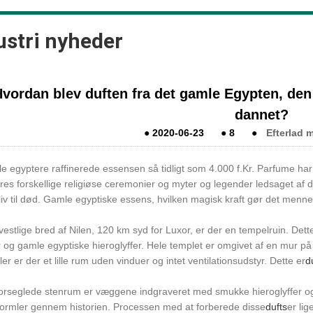
ustri nyheder
vordan blev duften fra det gamle Egypten, den
dannet?
●
2020-06-23
●
8
●
Efterlad 
 egyptere raffinerede essensen så tidligt som 4.000 f.Kr. Parfume har 
deres forskellige religiøse ceremonier og myter og legender ledsaget af
liv til død. Gamle egyptiske essens, hvilken magisk kraft gør det menn
estlige bred af Nilen, 120 km syd for Luxor, er der en tempelruin. Dett
 og gamle egyptiske hieroglyffer. Hele templet er omgivet af en mur på
jler er der et lille rum uden vinduer og intet ventilationsudstyr. Dette er
d
 forseglede stenrum er væggene indgraveret med smukke hieroglyffer o
ormler gennem historien. Processen med at forberede disse
dufts
er lig