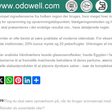
mpel ingredienserne fra hvilken region der bruges, hvor meget hver ing
g for opvarmning og opvarmningstidspunktet, blødgøringsmetoden og hvi
skal præsenteres i det endelige resultat osv., have detaljerede regler.
ormler er ofte bevist at være praktiske af moderne videnskab. For eks
de irisblomster, 20% ounce mynte og 20 peberfrugter. Virkningen af ​​iris 
ør arabiske håndværkere lavede glasessensflasker, havde Egypten i far
mierne til at fremstille matchende beholdere til deres parfume, æteris
nelle alabastprodukter til at placere dyrebare salver - især de komplekse
cebook
X
WhatsApp
Pinterest
LinkedIn
Share
re:
Ting du skal være opmærksom på, når du bruger aromaterapi med æ
:
Kender du essentielle olier?