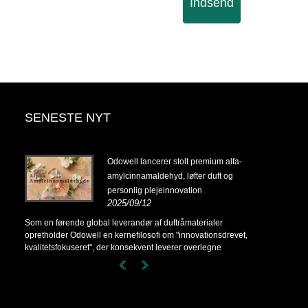
Indsend
SENESTE NYT
14-
Odowell lancerer stolt premium alfa-
amylcinnamaldehyd, løfter duft og
personlig plejeinnovation
2025/09/12
14-
Som en førende global leverandør af duftråmaterialer
opretholder Odowell en kernefilosofi om "innovationsdrevet,
kvalitetsfokuseret", der konsekvent leverer overlegne
duftløsninger til kunder over hele verden.