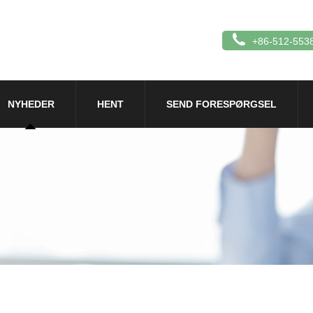
+86-512-553
NYHEDER
HENT
SEND FORESPØRGSEL