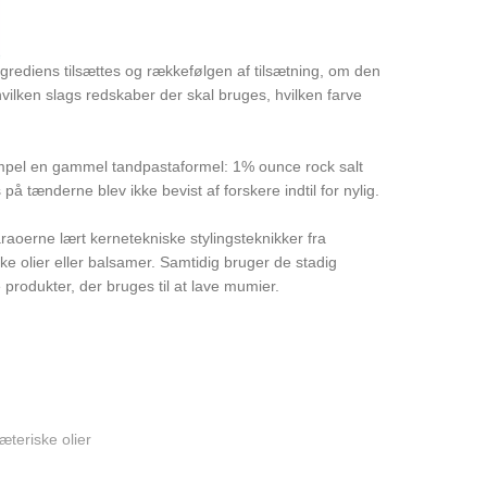
rediens tilsættes og rækkefølgen af ​​tilsætning, om den
lken slags redskaber der skal bruges, hvilken farve
empel en gammel tandpastaformel: 1% ounce rock salt
på tænderne blev ikke bevist af forskere indtil for nylig.
aoerne lært kernetekniske stylingsteknikker fra
ke olier eller balsamer. Samtidig bruger de stadig
 produkter, der bruges til at lave mumier.
teriske olier