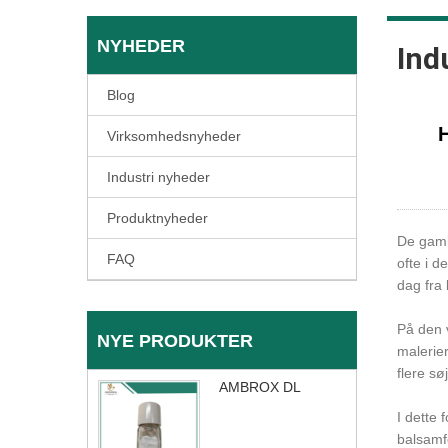
NYHEDER
Ind
Blog
H
Virksomhedsnyheder
Industri nyheder
Produktnyheder
De gamle
FAQ
ofte i 
dag fra 
På den v
NYE PRODUKTER
malerier
flere sø
AMBROX DL
I dette
balsamf