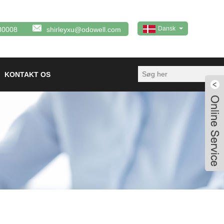
Dansk
80008
shirleyxu@odowell.com
KONTAKT OS