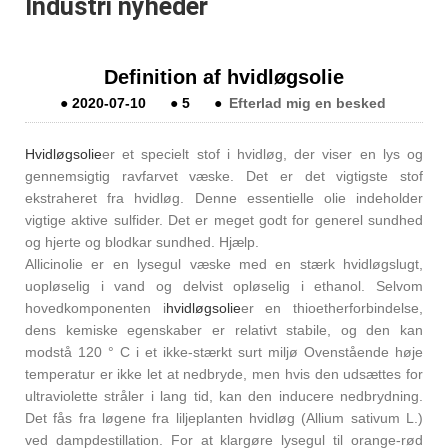
Industri nyheder
Definition af hvidløgsolie
●
2020-07-10
●
5
●
Efterlad mig en besked
Hvidløgsolie
er et specielt stof i hvidløg, der viser en lys og
gennemsigtig ravfarvet væske. Det er det vigtigste stof
ekstraheret fra hvidløg. Denne essentielle olie indeholder
vigtige aktive sulfider. Det er meget godt for generel sundhed
og hjerte og blodkar sundhed. Hjælp.
Allicinolie er en lysegul væske med en stærk hvidløgslugt,
uopløselig i vand og delvist opløselig i ethanol. Selvom
hovedkomponenten i
hvidløgsolie
er en thioetherforbindelse,
dens kemiske egenskaber er relativt stabile, og den kan
modstå 120 ° C i et ikke-stærkt surt miljø Ovenstående høje
temperatur er ikke let at nedbryde, men hvis den udsættes for
ultraviolette stråler i lang tid, kan den inducere nedbrydning.
Det fås fra løgene fra liljeplanten hvidløg (Allium sativum L.)
ved dampdestillation. For at klargøre lysegul til orange-rød