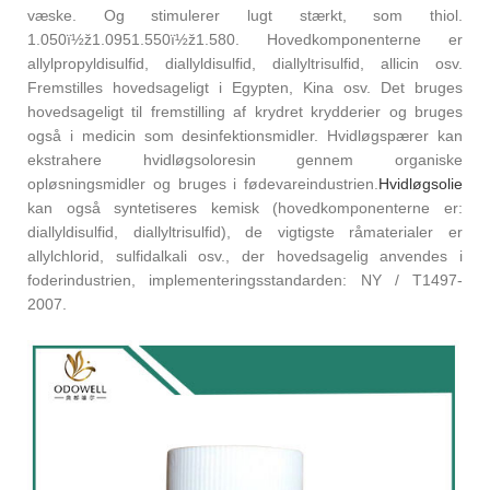
væske. Og stimulerer lugt stærkt, som thiol.
1.050ï½ž1.0951.550ï½ž1.580. Hovedkomponenterne er
allylpropyldisulfid, diallyldisulfid, diallyltrisulfid, allicin osv.
Fremstilles hovedsageligt i Egypten, Kina osv. Det bruges
hovedsageligt til fremstilling af krydret krydderier og bruges
også i medicin som desinfektionsmidler. Hvidløgspærer kan
ekstrahere hvidløgsoloresin gennem organiske
opløsningsmidler og bruges i fødevareindustrien.
Hvidløgsolie
kan også syntetiseres kemisk (hovedkomponenterne er:
diallyldisulfid, diallyltrisulfid), de vigtigste råmaterialer er
allylchlorid, sulfidalkali osv., der hovedsagelig anvendes i
foderindustrien, implementeringsstandarden: NY / T1497-
2007.