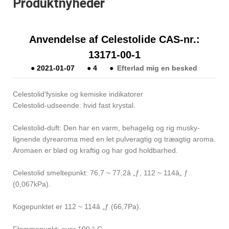
Produktnyheder
Anvendelse af Celestolide CAS-nr.:
13171-00-1
●
2021-01-07
●
4
●
Efterlad mig en besked
Celestolid'fysiske og kemiske indikatorer
Celestolid-udseende: hvid fast krystal.
Celestolid-duft: Den har en varm, behagelig og rig musky-
lignende dyrearoma med en let pulveragtig og træagtig aroma.
Aromaen er blød og kraftig og har god holdbarhed.
Celestolid smeltepunkt: 76,7 ~ 77,2â „ƒ, 112 ~ 114â„ ƒ
(0,067kPa).
Kogepunktet er 112 ~ 114â „ƒ (66,7Pa).