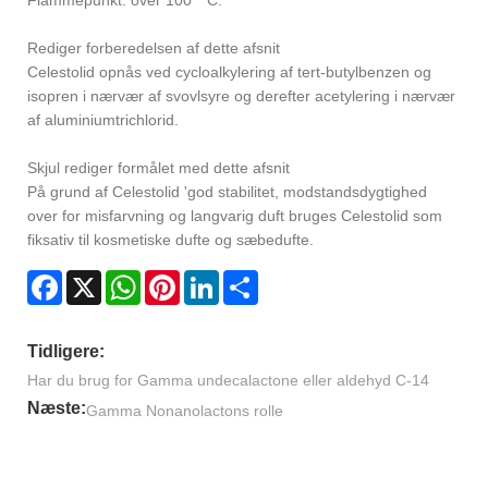
Flammepunkt: over 100 ° C.
Rediger forberedelsen af ​​dette afsnit
Celestolid opnås ved cycloalkylering af tert-butylbenzen og
isopren i nærvær af svovlsyre og derefter acetylering i nærvær
af aluminiumtrichlorid.
Skjul rediger formålet med dette afsnit
På grund af Celestolid 'god stabilitet, modstandsdygtighed
over for misfarvning og langvarig duft bruges Celestolid som
fiksativ til kosmetiske dufte og sæbedufte.
Facebook
X
WhatsApp
Pinterest
LinkedIn
Share
Tidligere:
Har du brug for Gamma undecalactone eller aldehyd C-14
Næste:
Gamma Nonanolactons rolle