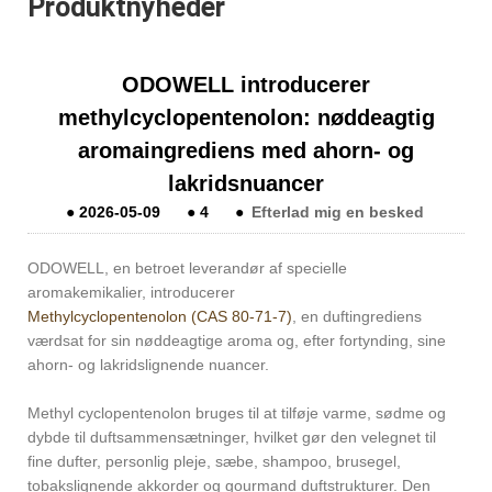
Produktnyheder
ODOWELL introducerer
methylcyclopentenolon: nøddeagtig
aromaingrediens med ahorn- og
lakridsnuancer
●
2026-05-09
●
4
●
Efterlad mig en besked
ODOWELL, en betroet leverandør af specielle
aromakemikalier, introducerer
Methylcyclopentenolon (CAS 80-71-7)
, en duftingrediens
værdsat for sin nøddeagtige aroma og, efter fortynding, sine
ahorn- og lakridslignende nuancer.
Methyl cyclopentenolon bruges til at tilføje varme, sødme og
dybde til duftsammensætninger, hvilket gør den velegnet til
fine dufter, personlig pleje, sæbe, shampoo, brusegel,
tobakslignende akkorder og gourmand duftstrukturer. Den