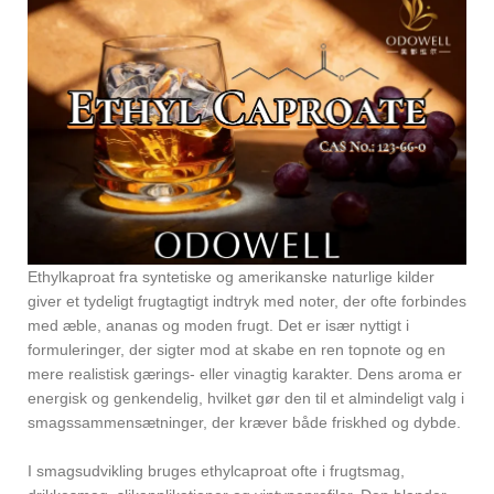
Ethylkaproat fra syntetiske og amerikanske naturlige kilder
giver et tydeligt frugtagtigt indtryk med noter, der ofte forbindes
med æble, ananas og moden frugt. Det er især nyttigt i
formuleringer, der sigter mod at skabe en ren topnote og en
mere realistisk gærings- eller vinagtig karakter. Dens aroma er
energisk og genkendelig, hvilket gør den til et almindeligt valg i
smagssammensætninger, der kræver både friskhed og dybde.
I smagsudvikling bruges ethylcaproat ofte i frugtsmag,