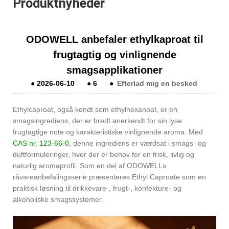
Produktnyheder
ODOWELL anbefaler ethylkaproat til
frugtagtig og vinlignende
smagsapplikationer
●
2026-06-10
●
6
●
Efterlad mig en besked
Ethylcaproat, også kendt som ethylhexanoat, er en
smagsingrediens, der er bredt anerkendt for sin lyse
frugtagtige note og karakteristiske vinlignende aroma. Med
CAS nr. 123-66-0
, denne ingrediens er værdsat i smags- og
duftformuleringer, hvor der er behov for en frisk, livlig og
naturlig aromaprofil. Som en del af ODOWELLs
råvareanbefalingsserie præsenteres Ethyl Caproate som en
praktisk løsning til drikkevare-, frugt-, konfekture- og
alkoholiske smagssystemer.