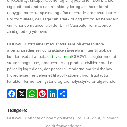
drikkesmag, slikapplikationer og vintypeprofiler. Den blander
sig godt med andre estere, aldehyder og alkoholer for at
opbygge mere komplekse og afbalancerede aromastrukturer.
For formularer, der søger en stærk frugtig løft og en behagelig
vin-lignende nuance, tilbyder Ethyl Caproate fremragende
alsidighed og ydeevne.
ODOWELL fortsætter med at fokusere på efterspurgte
aromaingredienser og praktiske råvareløsninger til globale
kunder. Ved at anbefale
Ethylcaproat
ODOWELL sigter mod at
støtte smagshuse, producenter og produktudviklere med en
pålidelig ingrediens, der passer til moderne markedsbehov.
Ingrediensen er velegnet til applikationer, hvor frugtagtig
karakter, fermenteringstone og aromalysstyrke er afgørende.
Facebook
X
WhatsApp
Pinterest
LinkedIn
Share
Tidligere:
ODOWELL anbefaler isoamylbutyrat (CAS 106-27-4) til smags-
og duftanvendelser