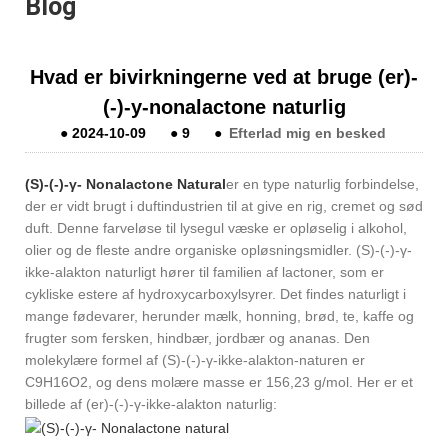
Blog
Hvad er bivirkningerne ved at bruge (er)-
(-)-y-nonalactone naturlig
●
2024-10-09
●
9
●
Efterlad mig en besked
(S)-(-)-γ- Nonalactone Natural
er en type naturlig forbindelse,
der er vidt brugt i duftindustrien til at give en rig, cremet og sød
duft. Denne farveløse til lysegul væske er opløselig i alkohol,
olier og de fleste andre organiske opløsningsmidler. (S)-(-)-γ-
ikke-alakton naturligt hører til familien af ​​lactoner, som er
cykliske estere af hydroxycarboxylsyrer. Det findes naturligt i
mange fødevarer, herunder mælk, honning, brød, te, kaffe og
frugter som fersken, hindbær, jordbær og ananas. Den
molekylære formel af (S)-(-)-γ-ikke-alakton-naturen er
C9H16O2, og dens molære masse er 156,23 g/mol. Her er et
billede af (er)-(-)-γ-ikke-alakton naturlig: