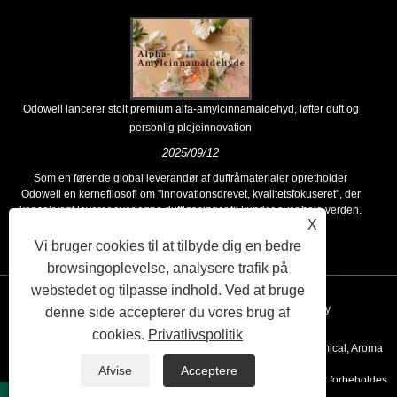
Odowell lancerer stolt premium alfa-amylcinnamaldehyd, løfter duft og
personlig plejeinnovation
2025/09/12
Som en førende global leverandør af duftråmaterialer opretholder
Odowell en kernefilosofi om "innovationsdrevet, kvalitetsfokuseret", der
konsekvent leverer overlegne duftløsninger til kunder over hele verden.
X
Vi bruger cookies til at tilbyde dig en bedre
browsingoplevelse, analysere trafik på
webstedet og tilpasse indhold. Ved at bruge
Links
Sitemap
RSS
XML
Privacy Policy
denne side accepterer du vores brug af
cookies.
Privatlivspolitik
Copyright © 2020 Kunshan Odowell co., Ltd - China Aroma Chemical, Aroma
Afvise
Acceptere
Ingredient Producenter, Essential Oil Leverandører Alle rettigheder forbeholdes.