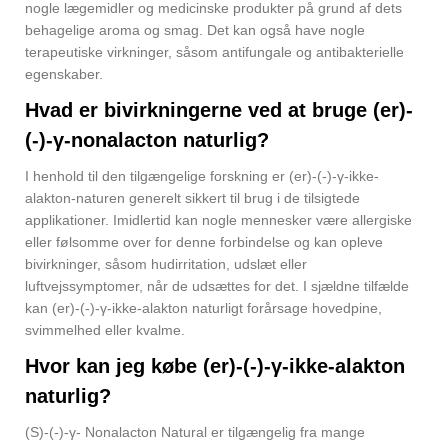
nogle lægemidler og medicinske produkter på grund af dets
behagelige aroma og smag. Det kan også have nogle
terapeutiske virkninger, såsom antifungale og antibakterielle
egenskaber.
Hvad er bivirkningerne ved at bruge (er)-
(-)-γ-nonalacton naturlig?
I henhold til den tilgængelige forskning er (er)-(-)-γ-ikke-
alakton-naturen generelt sikkert til brug i de tilsigtede
applikationer. Imidlertid kan nogle mennesker være allergiske
eller følsomme over for denne forbindelse og kan opleve
bivirkninger, såsom hudirritation, udslæt eller
luftvejssymptomer, når de udsættes for det. I sjældne tilfælde
kan (er)-(-)-γ-ikke-alakton naturligt forårsage hovedpine,
svimmelhed eller kvalme.
Hvor kan jeg købe (er)-(-)-γ-ikke-alakton
naturlig?
(S)-(-)-γ- Nonalacton Natural er tilgængelig fra mange