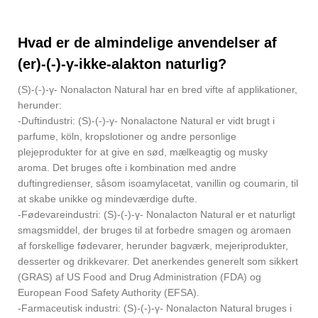
Hvad er de almindelige anvendelser af
(er)-(-)-γ-ikke-alakton naturlig?
(S)-(-)-γ- Nonalacton Natural har en bred vifte af applikationer,
herunder:
-Duftindustri: (S)-(-)-γ- Nonalactone Natural er vidt brugt i
parfume, köln, kropslotioner og andre personlige
plejeprodukter for at give en sød, mælkeagtig og musky
aroma. Det bruges ofte i kombination med andre
duftingredienser, såsom isoamylacetat, vanillin og coumarin, til
at skabe unikke og mindeværdige dufte.
-Fødevareindustri: (S)-(-)-γ- Nonalacton Natural er et naturligt
smagsmiddel, der bruges til at forbedre smagen og aromaen
af ​​forskellige fødevarer, herunder bagværk, mejeriprodukter,
desserter og drikkevarer. Det anerkendes generelt som sikkert
(GRAS) af US Food and Drug Administration (FDA) og
European Food Safety Authority (EFSA).
-Farmaceutisk industri: (S)-(-)-γ- Nonalacton Natural bruges i