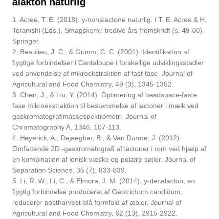
alakton naturlig
1. Acree, T. E. (2018). y-nonalactone naturlig. I T. E. Acree & H.
Teranishi (Eds.), Smagskemi: tredive års fremskridt (s. 49-60).
Springer.
2. Beaulieu, J. C., & Grimm, C. C. (2001). Identifikation af
flygtige forbindelser i Cantaloupe i forskellige udviklingsstadier
ved anvendelse af mikroekstraktion af fast fase. Journal of
Agricultural and Food Chemistry, 49 (3), 1345-1352.
3. Chen, J., & Liu, Y. (2014). Optimering af headspace-faste
fase mikroekstraktion til bestemmelse af lactoner i mælk ved
gaskromatografimassespektrometri. Journal of
Chromatography A, 1346, 107-113.
4. Heyerick, A., Dejaegher, B., & Van Durme, J. (2012).
Omfattende 2D -gaskromatografi af lactoner i rom ved hjælp af
en kombination af ionisk væske og polære søjler. Journal of
Separation Science, 35 (7), 833-839.
5. Li, R. W., Li, C., & Elmore, J. M. (2014). y-decalacton, en
flygtig forbindelse produceret af Geotrichum candidum,
reducerer postharvest-blå formfald af æbler. Journal of
Agricultural and Food Chemistry, 62 (13), 2915-2922.