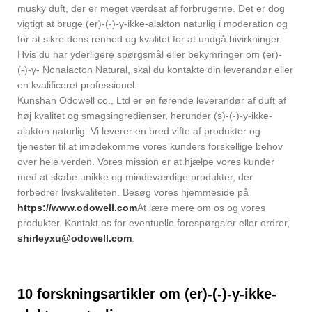
musky duft, der er meget værdsat af forbrugerne. Det er dog
vigtigt at bruge (er)-(-)-γ-ikke-alakton naturlig i moderation og
for at sikre dens renhed og kvalitet for at undgå bivirkninger.
Hvis du har yderligere spørgsmål eller bekymringer om (er)-
(-)-γ- Nonalacton Natural, skal du kontakte din leverandør eller
en kvalificeret professionel.
Kunshan Odowell co., Ltd er en førende leverandør af duft af
høj kvalitet og smagsingredienser, herunder (s)-(-)-y-ikke-
alakton naturlig. Vi leverer en bred vifte af produkter og
tjenester til at imødekomme vores kunders forskellige behov
over hele verden. Vores mission er at hjælpe vores kunder
med at skabe unikke og mindeværdige produkter, der
forbedrer livskvaliteten. Besøg vores hjemmeside på
https://www.odowell.com
At lære mere om os og vores
produkter. Kontakt os for eventuelle forespørgsler eller ordrer,
shirleyxu@odowell.com
.
10 forskningsartikler om (er)-(-)-γ-ikke-