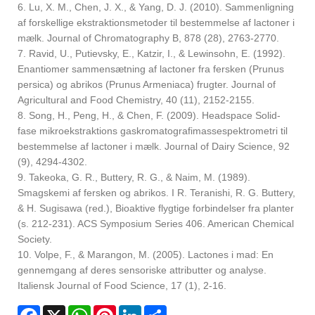
6. Lu, X. M., Chen, J. X., & Yang, D. J. (2010). Sammenligning
af forskellige ekstraktionsmetoder til bestemmelse af lactoner i
mælk. Journal of Chromatography B, 878 (28), 2763-2770.
7. Ravid, U., Putievsky, E., Katzir, I., & Lewinsohn, E. (1992).
Enantiomer sammensætning af lactoner fra fersken (Prunus
persica) og abrikos (Prunus Armeniaca) frugter. Journal of
Agricultural and Food Chemistry, 40 (11), 2152-2155.
8. Song, H., Peng, H., & Chen, F. (2009). Headspace Solid-
fase mikroekstraktions gaskromatografimassespektrometri til
bestemmelse af lactoner i mælk. Journal of Dairy Science, 92
(9), 4294-4302.
9. Takeoka, G. R., Buttery, R. G., & Naim, M. (1989).
Smagskemi af fersken og abrikos. I R. Teranishi, R. G. Buttery,
& H. Sugisawa (red.), Bioaktive flygtige forbindelser fra planter
(s. 212-231). ACS Symposium Series 406. American Chemical
Society.
10. Volpe, F., & Marangon, M. (2005). Lactones i mad: En
gennemgang af deres sensoriske attributter og analyse.
Italiensk Journal of Food Science, 17 (1), 2-16.
Facebook
X
WhatsApp
Pinterest
LinkedIn
Share