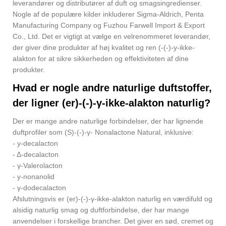
leverandører og distributører af duft og smagsingredienser.
Nogle af de populære kilder inkluderer Sigma-Aldrich, Penta
Manufacturing Company og Fuzhou Farwell Import & Export
Co., Ltd. Det er vigtigt at vælge en velrenommeret leverandør,
der giver dine produkter af høj kvalitet og ren (-(-)-y-ikke-
alakton for at sikre sikkerheden og effektiviteten af ​​dine
produkter.
Hvad er nogle andre naturlige duftstoffer,
der ligner (er)-(-)-γ-ikke-alakton naturlig?
Der er mange andre naturlige forbindelser, der har lignende
duftprofiler som (S)-(-)-γ- Nonalactone Natural, inklusive:
- y-decalacton
- Δ-decalacton
- γ-Valerolacton
- y-nonanolid
- γ-dodecalacton
Afslutningsvis er (er)-(-)-γ-ikke-alakton naturlig en værdifuld og
alsidig naturlig smag og duftforbindelse, der har mange
anvendelser i forskellige brancher. Det giver en sød, cremet og