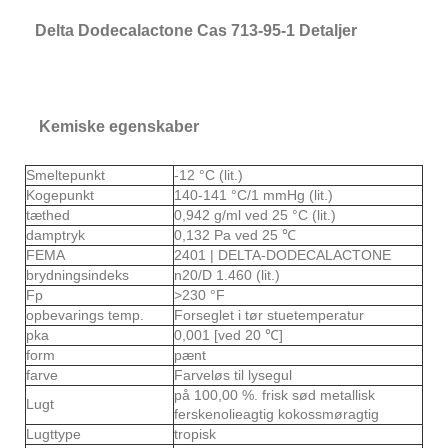
Delta Dodecalactone Cas 713-95-1 Detaljer
Kemiske egenskaber
Smeltepunkt
-12 °C (lit.)
Kogepunkt
140-141 °C/1 mmHg (lit.)
tæthed
0,942 g/ml ved 25 °C (lit.)
damptryk
0,132 Pa ved 25 ℃
FEMA
2401 | DELTA-DODECALACTONE
brydningsindeks
n20/D 1.460 (lit.)
Fp
>230 °F
opbevarings temp.
Forseglet i tør stuetemperatur
pka
0,001 [ved 20 ℃]
form
pænt
farve
Farveløs til lysegul
på 100,00 %. frisk sød metallisk
Lugt
ferskenolieagtig kokossmøragtig
Lugttype
tropisk