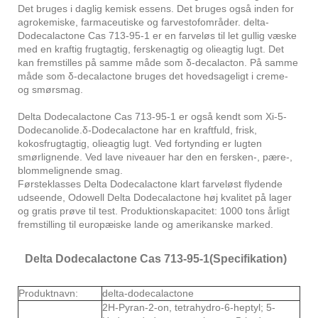
Det bruges i daglig kemisk essens. Det bruges også inden for
agrokemiske, farmaceutiske og farvestofområder. delta-
Dodecalactone Cas 713-95-1 er en farveløs til let gullig væske
med en kraftig frugtagtig, ferskenagtig og olieagtig lugt. Det
kan fremstilles på samme måde som δ-decalacton. På samme
måde som δ-decalactone bruges det hovedsageligt i creme-
og smørsmag.
Delta Dodecalactone Cas 713-95-1 er også kendt som Xi-5-
Dodecanolide.δ-Dodecalactone har en kraftfuld, frisk,
kokosfrugtagtig, olieagtig lugt. Ved fortynding er lugten
smørlignende. Ved lave niveauer har den en fersken-, pære-,
blommelignende smag.
Førsteklasses Delta Dodecalactone klart farveløst flydende
udseende, Odowell Delta Dodecalactone høj kvalitet på lager
og gratis prøve til test. Produktionskapacitet: 1000 tons årligt
fremstilling til europæiske lande og amerikanske marked.
Delta Dodecalactone Cas 713-95-1(Specifikation)
Produktnavn:
delta-dodecalactone
2H-Pyran-2-on, tetrahydro-6-heptyl; 5-