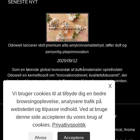
SENESTE NYT
Odowell lancerer stolt premium alfa-amylcinnamaldehyd, løfter duft og
personlig plejeinnovation
2025/09/12
Som en førende global leverandør af duftråmaterialer opretholder
Odowell en kernefilosofi om "innovationsdrevet, kvalitetsfokuseret", der
konsekvent leverer overlegne duftløsninger til kunder over hele verden.
X
Vi bruger cookies til at tilbyde dig en bedre
browsingoplevelse, analysere trafik på
webstedet og tilpasse indhold. Ved at bruge
Links
Sitemap
RSS
XML
Privacy Policy
denne side accepterer du vores brug af
cookies.
Privatlivspolitik
Copyright © 2020 Kunshan Odowell co., Ltd - China Aroma Chemical, Aroma
Afvise
Acceptere