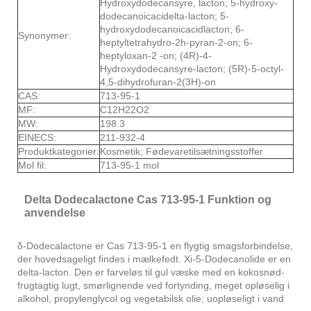
Hydroxydodecansyre, lacton; 5-hydroxy-
dodecanoicacidelta-lacton; 5-
hydroxydodecanoicacidlacton; 6-
Synonymer:
heptyltetrahydro-2h-pyran-2-on; 6-
heptyloxan-2 -on; (4R)-4-
Hydroxydodecansyre-lacton; (5R)-5-octyl-
4,5-dihydrofuran-2(3H)-on
CAS:
713-95-1
MF:
C12H22O2
MW:
198.3
EINECS:
211-932-4
Produktkategorier:
Kosmetik; Fødevaretilsætningsstoffer
Mol fil:
713-95-1 mol
Delta Dodecalactone Cas 713-95-1 Funktion og
anvendelse
δ-Dodecalactone er Cas 713-95-1 en flygtig smagsforbindelse,
der hovedsageligt findes i mælkefedt. Xi-5-Dodecanolide er en
delta-lacton. Den er farveløs til gul væske med en kokosnød-
frugtagtig lugt, smørlignende ved fortynding, meget opløselig i
alkohol, propylenglycol og vegetabilsk olie; uopløseligt i vand