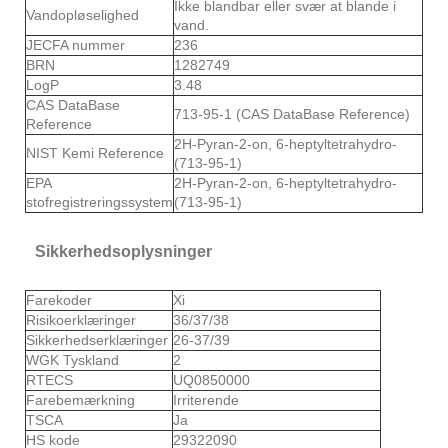
Ikke blandbar eller svær at blande i
Vandopløselighed
vand.
JECFA nummer
236
BRN
1282749
LogP
3.48
CAS DataBase
713-95-1 (CAS DataBase Reference)
Reference
2H-Pyran-2-on, 6-heptyltetrahydro-
NIST Kemi Reference
(713-95-1)
EPA
2H-Pyran-2-on, 6-heptyltetrahydro-
stofregistreringssystem
(713-95-1)
Sikkerhedsoplysninger
Farekoder
Xi
Risikoerklæringer
36/37/38
Sikkerhedserklæringer
26-37/39
WGK Tyskland
2
RTECS
UQ0850000
Farebemærkning
Irriterende
TSCA
Ja
HS kode
29322090