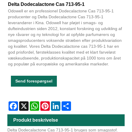
Delta Dodecalactone Cas 713-95-1
Odowell er en professionel Dodecalactone Cas 713-95-1
producenter og Delta Dodecalactone Cas 713-95-1
leverandører i Kina. Odowell har pløjet i smags- og
dufteindustrien siden 2012, konstant forskning og udvikling af
nye råvarer og ny teknologi for at opfylde parfumørers og
smagsproducenters voksende stræben efter produktvariation
og kvalitet. Vores Delta Dodecalactone cas 713-95-1 har en
god prisfordel, førsteklasses kvalitet med et klart farveløst
væskeudseende, produktionskapacitet på 1000 tons om året
og populær på europæiske og amerikanske markeder.
Send forespørgsel
Facebook
X
WhatsApp
Pinterest
LinkedIn
Share
Produkt beskrivelse
Delta Dodecalactone Cas 713-95-1 bruges som smagsstof.