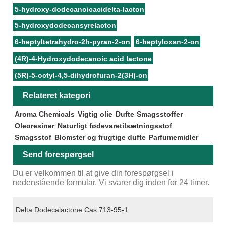
5-hydroxy-dodecanoicacidelta-lacton
5-hydroxydodecansyrelacton
6-heptyltetrahydro-2h-pyran-2-on
6-heptyloxan-2-on
(4R)-4-Hydroxydodecanoic acid lactone
(5R)-5-octyl-4,5-dihydrofuran-2(3H)-on
Relateret kategori
Aroma Chemicals
Vigtig olie
Dufte
Smagsstoffer
Oleoresiner
Naturligt fødevaretilsætningsstof
Smagsstof
Blomster og frugtige dufte
Parfumemidler
Send forespørgsel
Du er velkommen til at give din forespørgsel i
nedenstående formular. Vi svarer dig inden for 24 timer.