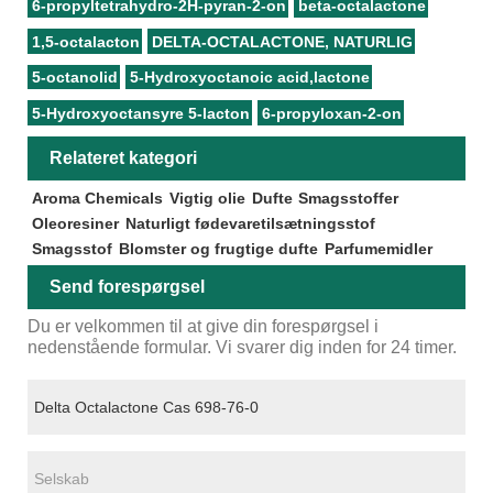
6-propyltetrahydro-2H-pyran-2-on
beta-octalactone
1,5-octalacton
DELTA-OCTALACTONE, NATURLIG
5-octanolid
5-Hydroxyoctanoic acid,lactone
5-Hydroxyoctansyre 5-lacton
6-propyloxan-2-on
Relateret kategori
Aroma Chemicals
Vigtig olie
Dufte
Smagsstoffer
Oleoresiner
Naturligt fødevaretilsætningsstof
Smagsstof
Blomster og frugtige dufte
Parfumemidler
Send forespørgsel
Du er velkommen til at give din forespørgsel i
nedenstående formular. Vi svarer dig inden for 24 timer.