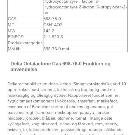
Hydroxyoctansyre，lacton; δ-
Hydroxyoctansyre δ-lacton; 6-propyloxan-2-
on
CAS:
698-76-0
MF:
C8H14O2
MW:
142.2
EINECS:
211-820-5
Produktkategorier:
Mol fil:
698-76-0.mol
Delta Octalactone Cas 698-76-0 Funktion og
anvendelse
Delta-octanolid er en delta-lacton. Smagskarakteristika ved 10
ppm: kokos, sød, cremet, laktonisk og frugtagtig med en
mælkeagtig og olieagtig dybde. Rapporteret fundet som en
flygtig smagskomponent i kokosolie, smørfedt, mælkefedt,
essensen af ​​Blenheim-sorten af ​​abrikos og ananas, gul
passionsfrugt, tranebær, ribsknopper, papaya, fersken,
hindbær, jordbær, blåbær, blomme, tomat , mange oste,
kyllingefedt, kogt oksekød, svine- og fårekød, rom, sherry,
hvidvin, te, kokosprodukter, passionsfrugt, mango, stikkende