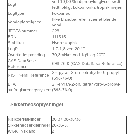
ved 10,00 % i dipropylenglycol. sødt
Lugt
fedtholdigt kokos tonka tropisk mejeri
Lugttype
kokosnød
Ikke blandbar eller svær at blande i
Vandopløselighed
vand.
JECFA nummer
228
BRN
111515
Stabilitet:
Hygroskopisk
LogP
1,7-1,8 ved 20 ℃
Overfladespænding
70,3mN/m ved 1g/L og 20℃
CAS DataBase
698-76-0 (CAS DataBase Reference)
Reference
2H-pyran-2-on, tetrahydro-6-propyl-
NIST Kemi Reference
(698-76-0)
EPA
2H-Pyran-2-on, tetrahydro-6-propyl-
stofregistreringssystem
(698-76-0)
Sikkerhedsoplysninger
Risikoerklæringer
36/37/38-36/38
Sikkerhedserklæringer
26-36-37
WGK Tyskland
2