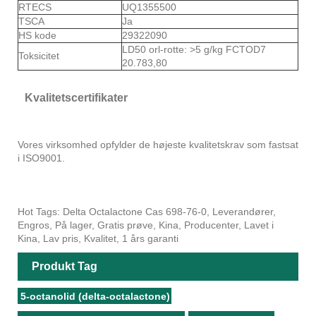
RTECS
UQ1355500
TSCA
Ja
HS kode
29322090
LD50 orl-rotte: >5 g/kg FCTOD7
Toksicitet
20.783,80
Kvalitetscertifikater
Vores virksomhed opfylder de højeste kvalitetskrav som fastsat
i ISO9001.
Hot Tags: Delta Octalactone Cas 698-76-0, Leverandører,
Engros, På lager, Gratis prøve, Kina, Producenter, Lavet i
Kina, Lav pris, Kvalitet, 1 års garanti
Produkt Tag
5-octanolid (delta-octalactone)