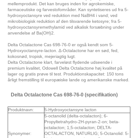
mellemprodukt. Det kan bruges inden for agrokemiske,
farmaceutiske og farvestofområder. Kan syntetiseres ud fra 5-
hydroxyoctansyre ved reduktion med NaBH4 i vand; ved
mikrobiologisk reduktion af den tilsvarende ketosyre; fra 5-
hydroxyoctansyremethylamid ved alkalisk forsæbning under
anvendelse af Ba(OH)2.
Delta Octalactone Cas 698-76-0 er også kendt som 5-
Hydroxyoctansyre-lacton. Δ-Octalactone har en sød, fed,
kokosnød, tropisk, mejeriagtig lugt.
Delta Octalactone klart, farveløst flydende udseende i
premium kvalitet, Odowell Delta Octalactone høj kvalitet på
lager og gratis prøve til test. Produktionskapacitet: 150 tons
årligt fremstilling til europæiske lande og amerikanske marked.
Delta Octalactone Cas 698-76-0 (specifikation)
Produktnavn:
5-Hydroxyoctansyre lacton
5-octanolid (delta-octalacton); 6-
Propyltetrahydro-2H-pyran-2-on; beta-
octalacton; 1,5-octalacton; DELTA-
Synonymer:
OCTALACTON, NATURLIG; 5-Octanolid: 5-