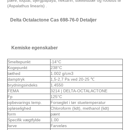
pære, loquat, bjergpapaya, nektarin, stikkelsbær og rooibus te
(Aspalathus linearis) .
Delta Octalactone Cas 698-76-0 Detaljer
Kemiske egenskaber
Smeltepunkt
-14°C
Kogepunkt
238°C
tæthed
1.002 g/cm3
damptryk
1,5-2,7 Pa ved 20-25 ℃
brydningsindeks
1.4550
FEMA
3214 | DELTA-OCTALACTONE
Fp
125°C
opbevarings temp.
Forseglet i tør stuetemperatur
opløselighed
Chloroform (lidt), methanol (lidt)
form
pænt
Specifik vægtfylde
1.00
farve
Farveløs