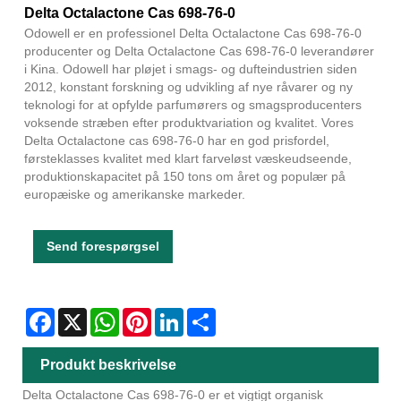
Delta Octalactone Cas 698-76-0
Odowell er en professionel Delta Octalactone Cas 698-76-0
producenter og Delta Octalactone Cas 698-76-0 leverandører
i Kina. Odowell har pløjet i smags- og dufteindustrien siden
2012, konstant forskning og udvikling af nye råvarer og ny
teknologi for at opfylde parfumørers og smagsproducenters
voksende stræben efter produktvariation og kvalitet. Vores
Delta Octalactone cas 698-76-0 har en god prisfordel,
førsteklasses kvalitet med klart farveløst væskeudseende,
produktionskapacitet på 150 tons om året og populær på
europæiske og amerikanske markeder.
Send forespørgsel
Facebook
X
WhatsApp
Pinterest
LinkedIn
Share
Produkt beskrivelse
Delta Octalactone Cas 698-76-0 er et vigtigt organisk