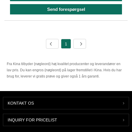
Send forespørgsel
1
Fra Kina tilbyder {nøgleord} høj kvalitet producenter og leverandører en
lav pris. Du kan engros {nøgleord} på lager fremstillet i Kina. Hvis du har
brug for, leverer vi gratis prøve og giver også 1 års garanti.
KONTAKT OS
INQUIRY FOR PRICELIST