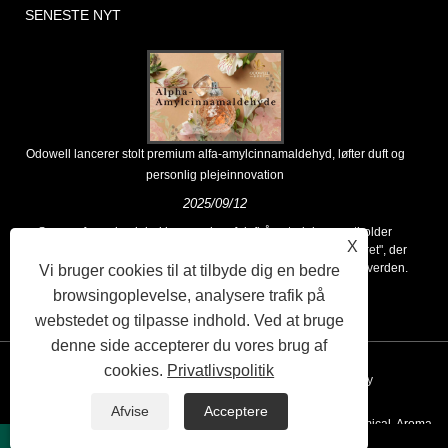
SENESTE NYT
Odowell lancerer stolt premium alfa-amylcinnamaldehyd, løfter duft og
personlig plejeinnovation
2025/09/12
Som en førende global leverandør af duftråmaterialer opretholder
X
Odowell en kernefilosofi om "innovationsdrevet, kvalitetsfokuseret", der
konsekvent leverer overlegne duftløsninger til kunder over hele verden.
Vi bruger cookies til at tilbyde dig en bedre
browsingoplevelse, analysere trafik på
webstedet og tilpasse indhold. Ved at bruge
denne side accepterer du vores brug af
cookies.
Privatlivspolitik
Links
Sitemap
RSS
XML
Privacy Policy
Afvise
Acceptere
Copyright © 2020 Kunshan Odowell co., Ltd - China Aroma Chemical, Aroma