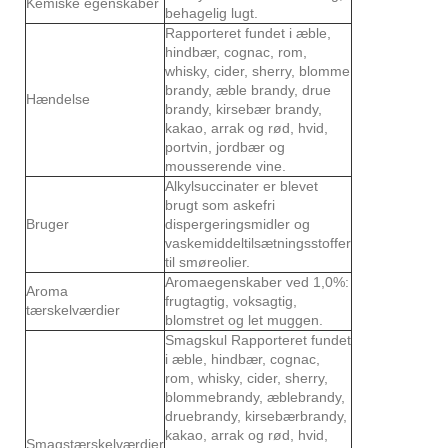
Kemiske egenskaber
behagelig lugt.
Rapporteret fundet i æble,
hindbær, cognac, rom,
whisky, cider, sherry, blomme
brandy, æble brandy, drue
Hændelse
brandy, kirsebær brandy,
kakao, arrak og rød, hvid,
portvin, jordbær og
mousserende vine.
Alkylsuccinater er blevet
brugt som askefri
Bruger
dispergeringsmidler og
vaskemiddeltilsætningsstoffer
til smøreolier.
Aromaegenskaber ved 1,0%:
Aroma
frugtagtig, voksagtig,
tærskelværdier
blomstret og let muggen.
Smagskul Rapporteret fundet
i æble, hindbær, cognac,
rom, whisky, cider, sherry,
blommebrandy, æblebrandy,
druebrandy, kirsebærbrandy,
kakao, arrak og rød, hvid,
Smagstærskelværdier