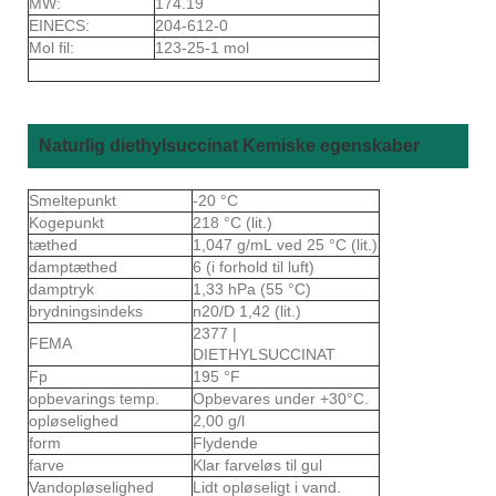
MW:
174.19
EINECS:
204-612-0
Mol fil:
123-25-1 mol
Naturlig diethylsuccinat Kemiske egenskaber
Smeltepunkt
-20 °C
Kogepunkt
218 °C (lit.)
tæthed
1,047 g/mL ved 25 °C (lit.)
damptæthed
6 (i forhold til luft)
damptryk
1,33 hPa (55 °C)
brydningsindeks
n20/D 1,42 (lit.)
2377 |
FEMA
DIETHYLSUCCINAT
Fp
195 °F
opbevarings temp.
Opbevares under +30°C.
opløselighed
2,00 g/l
form
Flydende
farve
Klar farveløs til gul
Vandopløselighed
Lidt opløseligt i vand.