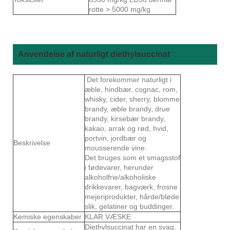
rotte > 5000 mg/kg
Anvendelse af naturligt diethylsuccinat
Det forekommer naturligt i
æble, hindbær, cognac, rom,
whisky, cider, sherry, blomme
brandy, æble brandy, drue
brandy, kirsebær brandy,
kakao, arrak og rød, hvid,
portvin, jordbær og
Beskrivelse
mousserende vine.
Det bruges som et smagsstof
i fødevarer, herunder
alkoholfrie/alkoholiske
drikkevarer, bagværk, frosne
mejeriprodukter, hårde/bløde
slik, gelatiner og buddinger.
Kemiske egenskaber
KLAR VÆSKE
Diethylsuccinat har en svag,