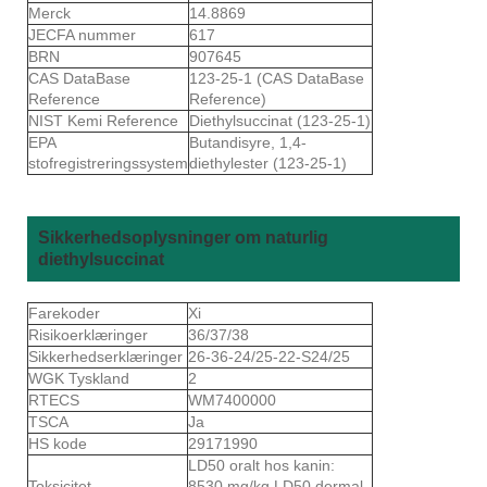
Merck
14.8869
JECFA nummer
617
BRN
907645
CAS DataBase
123-25-1 (CAS DataBase
Reference
Reference)
NIST Kemi Reference
Diethylsuccinat (123-25-1)
EPA
Butandisyre, 1,4-
stofregistreringssystem
diethylester (123-25-1)
Sikkerhedsoplysninger om naturlig
diethylsuccinat
Farekoder
Xi
Risikoerklæringer
36/37/38
Sikkerhedserklæringer
26-36-24/25-22-S24/25
WGK Tyskland
2
RTECS
WM7400000
TSCA
Ja
HS kode
29171990
LD50 oralt hos kanin:
Toksicitet
8530 mg/kg LD50 dermal