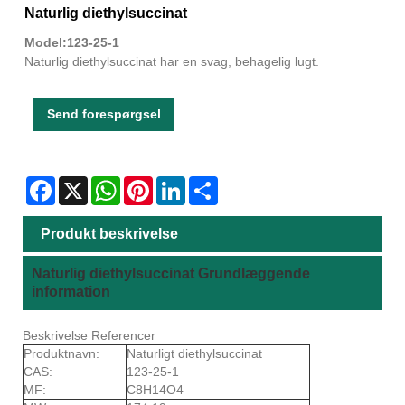
Naturlig diethylsuccinat
Model:123-25-1
Naturlig diethylsuccinat har en svag, behagelig lugt.
Send forespørgsel
Facebook
X
WhatsApp
Pinterest
LinkedIn
Share
Produkt beskrivelse
Naturlig diethylsuccinat Grundlæggende
information
Beskrivelse Referencer
Produktnavn:
Naturligt diethylsuccinat
CAS:
123-25-1
MF:
C8H14O4