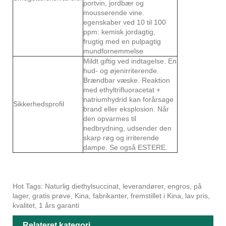
portvin, jordbær og
mousserende vine.
egenskaber ved 10 til 100
ppm: kemisk jordagtig,
frugtig med en pulpagtig
mundfornemmelse
Mildt giftig ved indtagelse. En
hud- og øjenirriterende.
Brændbar væske. Reaktion
med ethyltrifluoracetat +
natriumhydrid kan forårsage
Sikkerhedsprofil
brand eller eksplosion. Når
den opvarmes til
nedbrydning, udsender den
skarp røg og irriterende
dampe. Se også ESTERE.
Hot Tags: Naturlig diethylsuccinat, leverandører, engros, på
lager, gratis prøve, Kina, fabrikanter, fremstillet i Kina, lav pris,
kvalitet, 1 års garanti
Relateret kategori