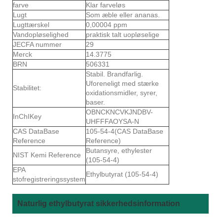
farve
Klar farveløs
Lugt
Som æble eller ananas.
Lugttærskel
0,00004 ppm
Vandopløselighed
praktisk talt uopløselige
JECFA nummer
29
Merck
14.3775
BRN
506331
Stabil. Brandfarlig.
Uforeneligt med stærke
Stabilitet:
oxidationsmidler, syrer,
baser.
OBNCKNCVKJNDBV-
InChIKey
UHFFFAOYSA-N
CAS DataBase
105-54-4(CAS DataBase
Reference
Reference)
Butansyre, ethylester
NIST Kemi Reference
(105-54-4)
EPA
Ethylbutyrat (105-54-4)
stofregistreringssystem
Naturlig ethylbutyrat sikkerhedsinformation