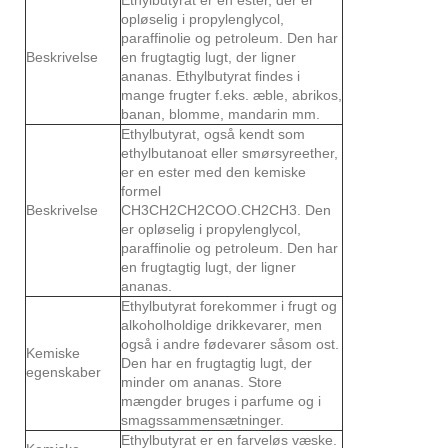
opløselig i propylenglycol,
paraffinolie og petroleum. Den har
Beskrivelse
en frugtagtig lugt, der ligner
ananas. Ethylbutyrat findes i
mange frugter f.eks. æble, abrikos,
banan, blomme, mandarin mm.
Ethylbutyrat, også kendt som
ethylbutanoat eller smørsyreether,
er en ester med den kemiske
formel
Beskrivelse
CH3CH2CH2COO.CH2CH3. Den
er opløselig i propylenglycol,
paraffinolie og petroleum. Den har
en frugtagtig lugt, der ligner
ananas.
Ethylbutyrat forekommer i frugt og
alkoholholdige drikkevarer, men
også i andre fødevarer såsom ost.
Kemiske
Den har en frugtagtig lugt, der
egenskaber
minder om ananas. Store
mængder bruges i parfume og i
smagssammensætninger.
Ethylbutyrat er en farveløs væske.