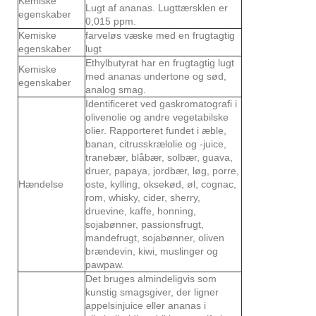
Kemiske
Lugt af ananas. Lugttærsklen er
egenskaber
0,015 ppm.
Kemiske
farveløs væske med en frugtagtig
egenskaber
lugt
Ethylbutyrat har en frugtagtig lugt
Kemiske
med ananas undertone og sød,
egenskaber
analog smag.
Identificeret ved gaskromatografi i
olivenolie og andre vegetabilske
olier. Rapporteret fundet i æble,
banan, citrusskrælolie og -juice,
tranebær, blåbær, solbær, guava,
druer, papaya, jordbær, løg, porre,
Hændelse
oste, kylling, oksekød, øl, cognac,
rom, whisky, cider, sherry,
druevine, kaffe, honning,
sojabønner, passionsfrugt,
mandefrugt, sojabønner, oliven
brændevin, kiwi, muslinger og
pawpaw.
Det bruges almindeligvis som
kunstig smagsgiver, der ligner
appelsinjuice eller ananas i