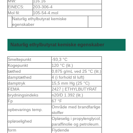
MW:
116.16
EINECS:
203-306-4
Mol fil:
105-54-4.mol
Naturlig ethylbutyrat kemiske
egenskaber
Naturlig ethylbutyrat kemiske egenskaber
Smeltepunkt
-93,3 °C
Kogepunkt
120 °C (lit.)
tæthed
0,875 g/mL ved 25 °C (lit.)
damptæthed
4 (i forhold til luft)
damptryk
15,5 mm Hg (25 °C)
FEMA
2427 | ETHYLBUTYRAT
brydningsindeks
n20/D 1.392 (lit.)
Fp
67 °F
Område med brandfarlige
opbevarings temp.
stoffer
Opløselig i propylenglycol,
opløselighed
paraffinolie og petroleum.
form
Flydende