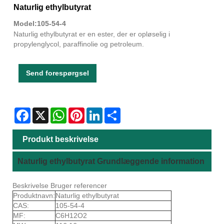
Naturlig ethylbutyrat
Model:105-54-4
Naturlig ethylbutyrat er en ester, der er opløselig i
propylenglycol, paraffinolie og petroleum.
Send forespørgsel
Facebook
X
WhatsApp
Pinterest
LinkedIn
Share
Produkt beskrivelse
Naturlig ethylbutyrat Grundlæggende information
Beskrivelse Bruger referencer
Produktnavn:
Naturlig ethylbutyrat
CAS:
105-54-4
MF:
C6H12O2