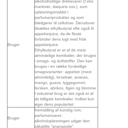
alkoholholdige drikkevarer (f.eks.
martinier, daiquiris osv.), som
opløsningsmiddel i
parfumeriprodukter og som
blødgører til cellulose. Derudover
tilsættes ethylbutyrat ofte også til
appelsinjuice, da de fleste
forbinder dens lugt med frisk
Bruger
appelsinjuice.
Ethylbutyrat er et af de mest
almindelige kemikalier, der bruges
i smags- og duftstoffer. Den kan
bruges i en række forskellige
smagsvarianter: appelsin (mest
almindelig), kirsebær, ananas,
mango, guava, tyggegummi,
fersken, abrikos, figen og blomme.
I industriel brug er det også et af
de billigste kemikalier, hvilket kun
øger dens popularitet.
fremstilling af kunstig rom;
parfumerivarer;
Bruger
alkoholopløsningen udgør den
såkaldte "ananasolie".