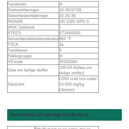
Farekoder
Xi
Risikoerklæringer
10-36/37/38
Sikkerhedserklæringer
16-26-36
RIDADR
UN 1180 3/PG 3
WGK Tyskland
1
RTECS
ET1660000
Selvantændelsestemperatur
865 °F
TSCA
Ja
Fareklasse
3
Pakkegruppe
III
HS kode
29156000
105-54-4(data om
Data om farlige stoffer
farlige stoffer)
LD50 oralt hos rotter:
Toksicitet
13.050 mg/kg
(Jenner)
Anvendelse af naturligt ethylbutyrat
Ethylbutyrat er en ester, der er