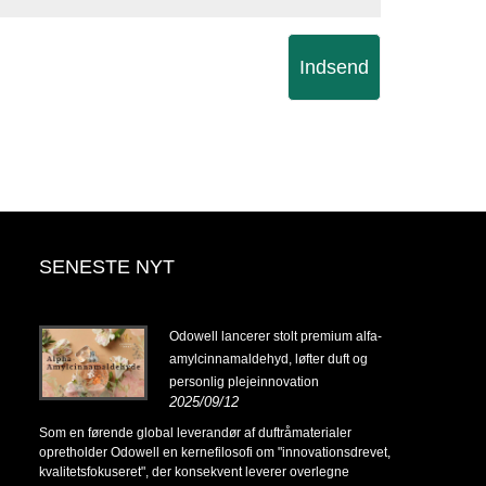
Indsend
SENESTE NYT
14-
Odowell lancerer stolt premium alfa-
amylcinnamaldehyd, løfter duft og
personlig plejeinnovation
2025/09/12
14-
Som en førende global leverandør af duftråmaterialer
opretholder Odowell en kernefilosofi om "innovationsdrevet,
kvalitetsfokuseret", der konsekvent leverer overlegne