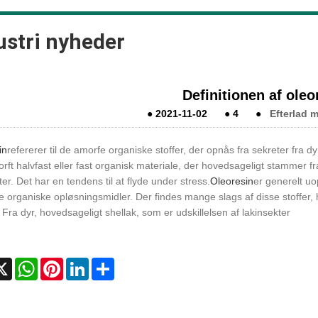
ustri nyheder
Definitionen af ​​oleo
●
2021-11-02
●
4
●
Efterlad 
in
refererer til de amorfe organiske stoffer, der opnås fra sekreter fra d
rft halvfast eller fast organisk materiale, der hovedsageligt stammer f
er. Det har en tendens til at flyde under stress.
Oleoresin
er generelt uop
 organiske opløsningsmidler. Der findes mange slags af disse stoffer, 
 Fra dyr, hovedsageligt shellak, som er udskillelsen af ​​lakinsekter
cebook
X
WhatsApp
Pinterest
LinkedIn
Share