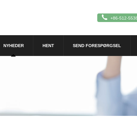
+86-512-553
NYHEDER
HENT
SEND FORESPØRGSEL