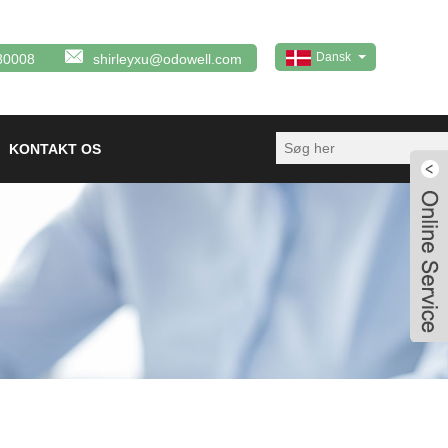
Dansk
80008
shirleyxu@odowell.com
KONTAKT OS