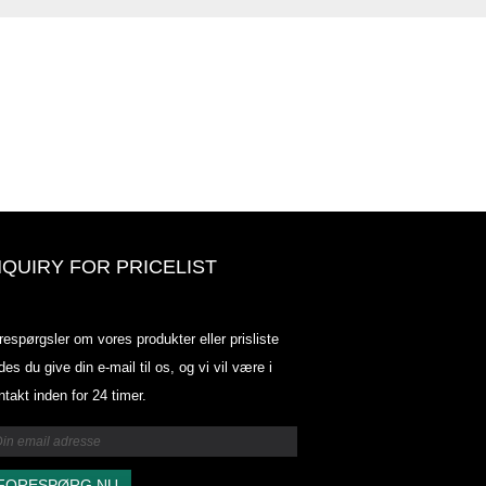
NQUIRY FOR PRICELIST
Odowell-markedsprisliste-2025.6.
respørgsler om vores produkter eller prisliste
2025.07.25
des du give din e-mail til os, og vi vil være i
2025/07/25
ntakt inden for 24 timer.
Odowell-markedsprisliste-2025.6.
2025.07.25