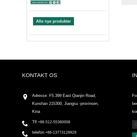
Alle nye produkter
KONTAKT OS
I
Adresse: F5.399 East Qianjin Road,
Fo
Kunshan 215300, Jiangsu -provinsen,
be
Kina
ko
Tlf:
+86-512-55380008
telefon:
+86-13773129929