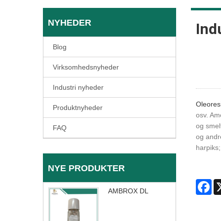
NYHEDER
Ind
Blog
Virksomhedsnyheder
Industri nyheder
Oleores
Produktnyheder
osv. Amo
og smelt
FAQ
og andre
harpiks;
NYE PRODUKTER
Fa
AMBROX DL