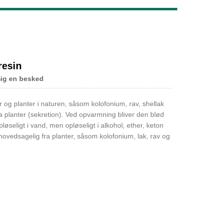
Live
resin
mig en besked
yr og planter i naturen, såsom kolofonium, rav, shellak
ra planter (sekretion). Ved opvarmning bliver den blød
løseligt i vand, men opløseligt i alkohol, ether, keton
hovedsagelig fra planter, såsom kolofonium, lak, rav og