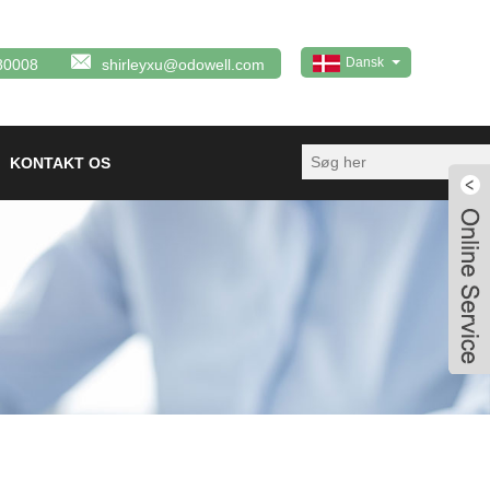
Dansk
80008
shirleyxu@odowell.com
KONTAKT OS