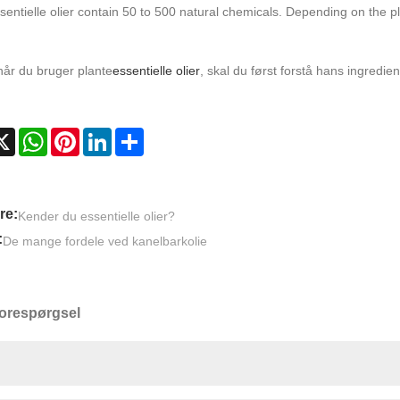
sentielle olier contain 50 to 500 natural chemicals. Depending on the 
når du bruger plante
essentielle olier
, skal du først forstå hans ingrediens
.
cebook
X
WhatsApp
Pinterest
LinkedIn
Share
re:
Kender du essentielle olier?
:
De mange fordele ved kanelbarkolie
orespørgsel