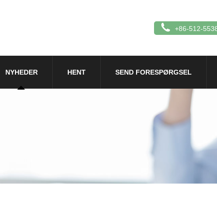
+86-512-553
NYHEDER
HENT
SEND FORESPØRGSEL