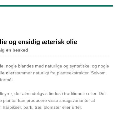
Live
ie og ensidig æterisk olie
mig en besked
alle, nogle blandes med naturlige og syntetiske, og nogle
le olier
stammer naturligt fra planteekstrakter. Selvom
formål.
syrer, der almindeligvis findes i traditionelle olier. Det
lle planter kan producere visse smagsvarianter af
harpikser, bark, træ, blomster eller urter.