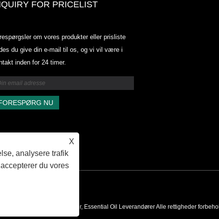
NQUIRY FOR PRICELIST
Odowell-markedsprisliste-2025.6.
respørgsler om vores produkter eller prisliste
2025.07.25
des du give din e-mail til os, og vi vil være i
2025/07/25
ntakt inden for 24 timer.
Odowell-markedsprisliste-2025.6.
2025.07.25
X
lse, analysere trafik
 accepterer du vores
roma Ingredient Producenter, Essential Oil Leverandører Alle rettigheder forbeho