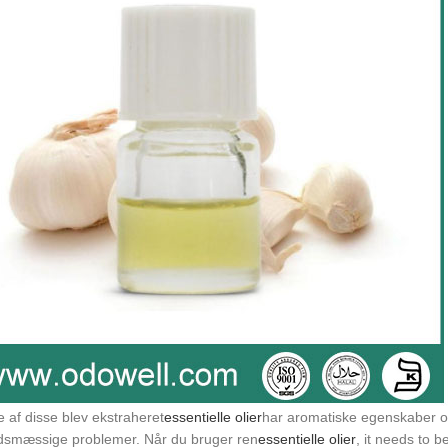
e af disse blev ekstraheret
essentielle olier
har aromatiske egenskaber og
smæssige problemer. Når du bruger ren
essentielle olier
, it needs to b