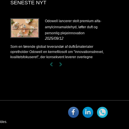
SENESTE NYT
14-
Odowell lancerer stolt premium alfa-
amylcinnamaldehyd, løfter duft og
personlig plejeinnovation
2025/09/12
14-
Som en førende global leverandør af duftråmaterialer
opretholder Odowell en kernefilosofi om "innovationsdrevet,
kvalitetsfokuseret", der konsekvent leverer overlegne
duftløsninger til kunder over hele verden.
ldes.