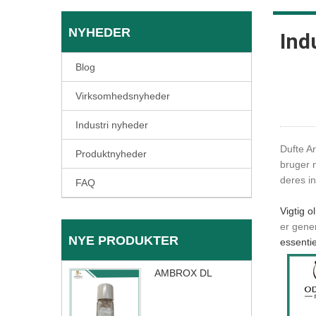
NYHEDER
Ind
Blog
Virksomhedsnyheder
Industri nyheder
Dufte A
Produktnyheder
bruger n
deres i
FAQ
Vigtig ol
er gener
NYE PRODUKTER
essentie
AMBROX DL