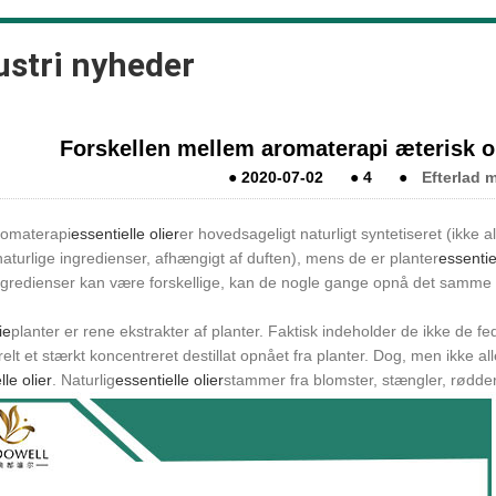
ustri nyheder
Forskellen mellem aromaterapi æterisk ol
●
2020-07-02
●
4
●
Efterlad 
romaterapi
essentielle olier
er hovedsageligt naturligt syntetiseret (ikke 
aturlige ingredienser, afhængigt af duften), mens de er planter
essentiel
ngredienser kan være forskellige, kan de nogle gange opnå det samme 
ie
planter er rene ekstrakter af planter. Faktisk indeholder de ikke de fedt
elt et stærkt koncentreret destillat opnået fra planter. Dog, men ikke a
lle olier
. Naturlig
essentielle olier
stammer fra blomster, stængler, rødder, 