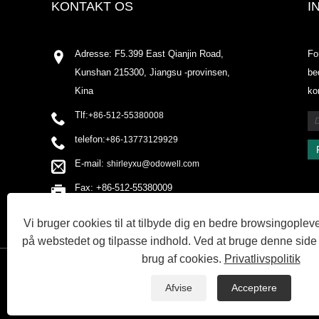
KONTAKT OS
I
Adresse: F5.399 East Qianjin Road,
Fo
Kunshan 215300, Jiangsu -provinsen,
be
Kina
ko
Tlf:
+86-512-55380008
telefon:
+86-13773129929
E-mail:
shirleyxu@odowell.com
Fax: +86-512-55380009
Vi bruger cookies til at tilbyde dig en bedre browsingopleve
på webstedet og tilpasse indhold. Ved at bruge denne side
brug af cookies.
Privatlivspolitik
LINKS
SITEMAP
RSS
XML
PRIVACY POLICY
Afvise
Acceptere
Copyright © 2020 Kunshan Odowell co., Ltd - China Aroma Chemical, A