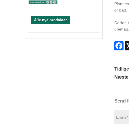
Plant es
or bad.
Alle nye produkter
Derfor, 
ubehag
Fa
Tidlige
Næste
Send f